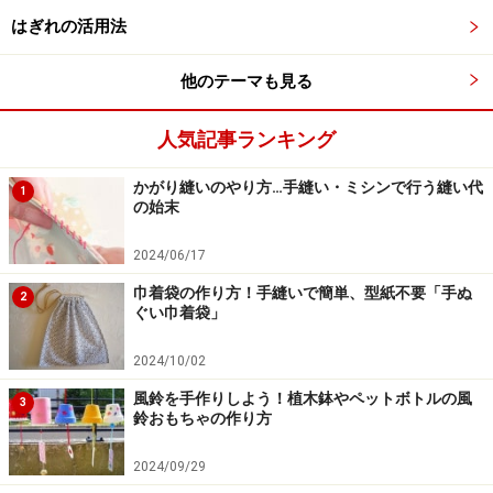
はぎれの活用法
他のテーマも見る
サンタと同じ要領で、クマ&トナカイも
人気記事ランキング
かがり縫いのやり方…手縫い・ミシンで行う縫い代
1
の始末
2024/06/17
■クマ
サンタとほぼ同じ要領で、クマ・バサミを。首元には、
巾着袋の作り方！手縫いで簡単、型紙不要「手ぬ
2
ぐい巾着袋」
リボンを貼りました。
2024/10/02
風鈴を手作りしよう！植木鉢やペットボトルの風
3
鈴おもちゃの作り方
2024/09/29