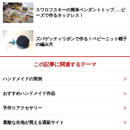
スワロフスキーの簡単ペンダントトップ……ビ
ーズで作るネックレス！
【手順2】
ズパゲッティリボンで作る！ベビーニット帽子
洗濯バサミの挟める部分を下側にし、足を接着剤などで
の編み方
貼ります。手は、手のひらをペーパーで4枚作り、それ
をひもやリボンに挟むように貼ります。
この記事に関連するテーマ
ハンドメイドの実例
おすすめハンドメイド作品
手作りアクセサリー
【手順3】
手順2で作った腕の中心部を、洗濯バサミ上部の内側に
素敵な生地が買える通販サイト
貼ります。さらに頭部も貼って出来上がり。