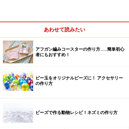
洗濯ばさみに色を塗って、下準備
あわせて読みたい
アフガン編みコースターの作り方……簡単初心
手軽に、自宅であるもので楽しむ場合は、水彩絵の具やポ
者にもおすすめ！
スカなどで
木製の洗濯バサミに色を塗って、しっかり乾かします。
アクリル絵の具や木工用の塗料だと、しっかり塗れて、
ビー玉をオリジナルビーズに！ アクセサリー
の作り方
色も剥がれにくいです。なければ水彩絵の具などでも。
その場合、耐水性も弱く、また長期保存すると、色が剥
がれてくるかもしれませんが、気軽に楽しむにはいいと
思います。一度塗ってしっかり乾かし、もう一度塗ると
ビーズで作る動物レシピ！ネズミの作り方
よりきれいに塗れます。出来上がったものは、洋服に色
が付くといけないので、実際の洗濯用ではなく、クリッ