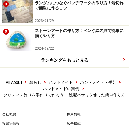
ランダムにつなぐパッチワークの作り方！端切れ
4
■トナカイ
で簡単に作るコツ
お馴染みのトナカイも。いろんな動物で、お試しくださ
2023/01/29
いね。
ストーンアートの作り方！ペンや絵の具で簡単に
5
描くやり方
2024/09/22
ランキングをもっと見る
■リース風飾り
>
>
>
>
All About
暮らし
ハンドメイド
ハンドメイド・手芸
出来上がった洗濯バサミの飾りを、針金ハンガーで作っ
>
ハンドメイドの実例
たリースに付けてみました。針金のハンガーを少し丸く
クリスマス飾りを手作りで作ろう！ 洗濯バサミを使った簡単作り方
しならせ、画用紙などを貼り、そこに洗濯バサミ飾りを
付けます。
会社概要
採用情報
投資家情報
広告掲載