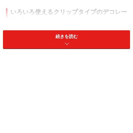
いろいろ使えるクリップタイプのデコレー
ション
続きを読む
ナチュラルな木製の洗濯バサミは、手作り雑貨の素材にも
おすすめ
難易度：★★☆☆☆
【準備するもの】
■木製の洗濯バサミ
■ペーパー類
■絵の具などの塗料
■ひもやリボン
■両面テープや接着剤、のり
■はさみ など