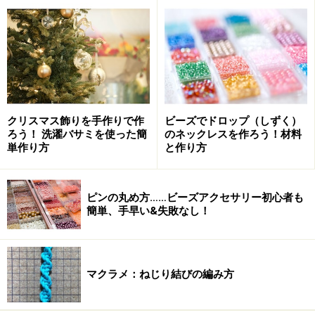
プ風に使用してくださいね。
まずは、サンタ・バサミを作ってみましょ
う！
クリスマス飾りを手作りで作
ビーズでドロップ（しずく）
ろう！ 洗濯バサミを使った簡
のネックレスを作ろう！材料
単作り方
と作り方
ピンの丸め方……ビーズアクセサリー初心者も
【手順1】
簡単、手早い&失敗なし！
頭部を準備します。画像左が、出来上がった頭部。その
横は、帽子や顔、ひげなどの各パーツです。ペーパー類
を各パーツの形にカットし、のりで貼り合せます。
マクラメ：ねじり結びの編み方