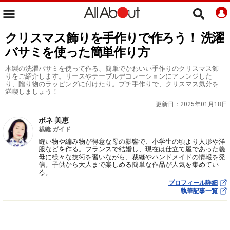
クリスマス飾りを手作りで作ろう！ 洗濯
バサミを使った簡単作り方
木製の洗濯バサミを使って作る、簡単でかわいい手作りのクリスマス飾
りをご紹介します。リースやテーブルデコレーションにアレンジした
り、贈り物のラッピングに付けたり。プチ手作りで、クリスマス気分を
満喫しましょう！
更新日：
2025年01月18日
ボネ 美恵
裁縫 ガイド
縫い物や編み物が得意な母の影響で、小学生の頃より人形や洋
服などを作る。フランスで結婚し、現在は仕立て屋であった義
母に様々な技術を習いながら、裁縫やハンドメイドの情報を発
信。子供から大人まで楽しめる簡単な作品が人気を集めてい
る。
プロフィール詳細
執筆記事一覧