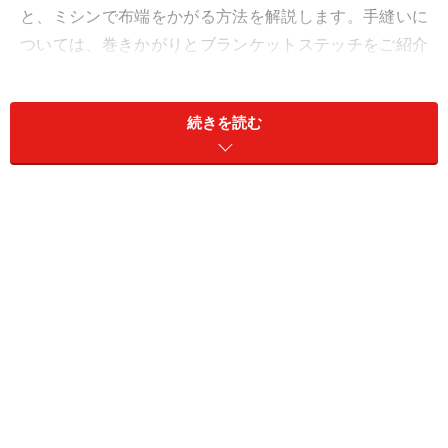
と、ミシンで布端をかがる方法を解説します。手縫いに
ついては、巻きかがりとブランケットステッチをご紹介
します。
続きを読む
＜目次＞
手縫いによるかがり縫い ―巻きかがり―
手縫いによるかがり縫い ―ブランケットステッチ―
ブランケットの布端を縫うとき
ミシンによるかがり縫い
・
端ミシン
・
捨てミシン
・
ジグザグミシン
・
ロックミシン