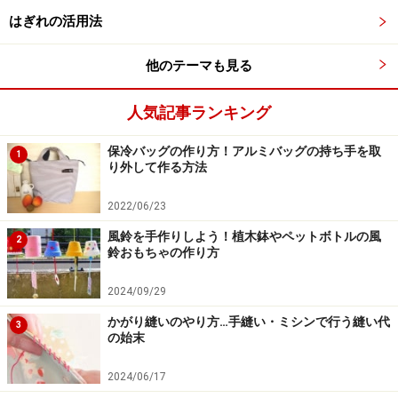
はぎれの活用法
糸を切る
他のテーマも見る
人気記事ランキング
手縫いによるかがり縫い ―ブランケットス
保冷バッグの作り方！アルミバッグの持ち手を取
1
テッチ―
り外して作る方法
ブランケットステッチとは、その名の通りブランケット
2022/06/23
の端に使われているステッチです。アップリケによく使
風鈴を手作りしよう！植木鉢やペットボトルの風
2
鈴おもちゃの作り方
われる、カギかっこをつなげていく方法です。
2024/09/29
布端を折って縫い付ける方法からご紹介します。
かがり縫いのやり方…手縫い・ミシンで行う縫い代
3
の始末
糸を玉留めし、針を縫い代側から入れます。
2024/06/17