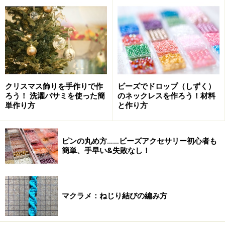
かがっていく方法です。クッション中綿の入れ口などの
処理に使います。
布端を折って縫い付ける方法からご紹介します
糸端を玉留めし、縫い代側から針を入れます
クリスマス飾りを手作りで作
ビーズでドロップ（しずく）
ろう！ 洗濯バサミを使った簡
のネックレスを作ろう！材料
単作り方
と作り方
糸端を玉留めし、縫い代側から針を入れる
2枚重ねて縫います。
ピンの丸め方……ビーズアクセサリー初心者も
簡単、手早い&失敗なし！
向こう側の生地、折り目から少し離れたところから針を
入れる
マクラメ：ねじり結びの編み方
折り目に近いところをかがります。