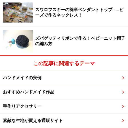
手前側から針をだす
スワロフスキーの簡単ペンダントトップ……ビ
ーズで作るネックレス！
等間隔にかがるときれいに見えます。
ズパゲッティリボンで作る！ベビーニット帽子
巻きかがりは等間隔に縫い付ける
の編み方
縫い代から糸を出し玉留めし、縫い代を1回縫いま
この記事に関連するテーマ
す。
ハンドメイドの実例
かがり終わりは、縫い代側から針を出し玉留めします。
おすすめハンドメイド作品
手作りアクセサリー
少し離れたところで 一針縫います。
素敵な生地が買える通販サイト
糸を切ります。