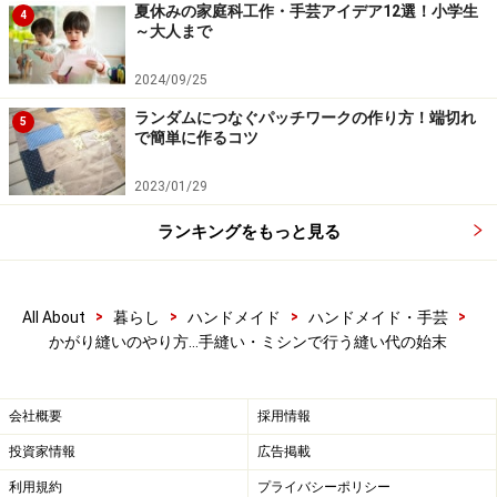
夏休みの家庭科工作・手芸アイデア12選！小学生
4
～大人まで
糸端を玉留めし、縫い代側から針を入れる
2024/09/25
布と布の間から針を出します。
ランダムにつなぐパッチワークの作り方！端切れ
5
で簡単に作るコツ
手前の生地をブランケットステッチで縫い留めていきま
2023/01/29
す。
ランキングをもっと見る
針を布端に対して90度の角度で刺します。
>
>
>
>
All About
暮らし
ハンドメイド
ハンドメイド・手芸
生地の折り目に対して90度になるように針をさし、折り
目のキワから出す
かがり縫いのやり方…手縫い・ミシンで行う縫い代の始末
糸を針先の下に通します。
会社概要
採用情報
投資家情報
広告掲載
針先の下に玉留めからつながっている糸を通す
利用規約
プライバシーポリシー