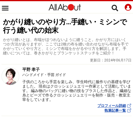
かがり縫いのやり方…手縫い・ミシンで
行う縫い代の始末
かがり縫いとは、布端がほつれないように縫うこと。かがり方にはいく
つか方法がありますが、ここでは2枚の布を縫い合わせながら布端を手で
かがっていくやり方と、ミシンで布端をかがるやり方を解説します。手
縫いについては、巻きかがりとブランケットステッチをご紹介！
更新日：
2024年06月17日
平野 孝子
ハンドメイド・手芸 ガイド
子供のころから手芸を楽しみ、学生時代に服作りの基礎を学び
ました。 現在はクロッシェジュエリー作家として活動していま
す。 編み物のバッグに縫い物の技をプラスした作品と、繊細な
糸とビーズで作るクロッシェジュエリーを制作・販売・教室主
宰をしています。
プロフィール詳細
執筆記事一覧