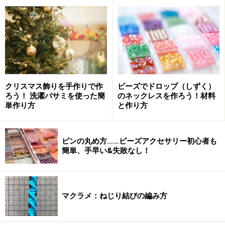
作り方をご紹介する子供エプロンのサイズは、身長
100cm程度のお子様用です。着丈がお子様の脇の下から
44ｃｍになります。丈が長ければ、裾の三つ折り巾を広
くとってください。かたひもは調節できるように、長め
に作っています。成長に合わせて、縫い付け位置をかえ
てお使いください。
クリスマス飾りを手作りで作
ビーズでドロップ（しずく）
ろう！ 洗濯バサミを使った簡
のネックレスを作ろう！材料
単作り方
と作り方
子供エプロンの材料
・綿麻キャンバス地110cm巾×50cm
ピンの丸め方……ビーズアクセサリー初心者も
・飾りボタン（なくてもかまいません。サイズも形もお
簡単、手早い&失敗なし！
好きな物でかまいません）
・ミシン糸
マクラメ：ねじり結びの編み方