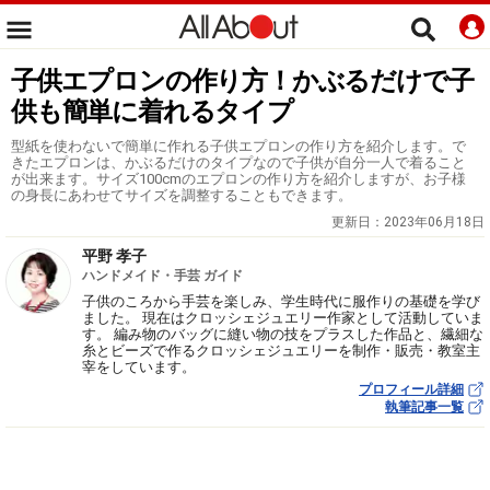
子供エプロンの作り方！かぶるだけで子
供も簡単に着れるタイプ
型紙を使わないで簡単に作れる子供エプロンの作り方を紹介します。で
きたエプロンは、かぶるだけのタイプなので子供が自分一人で着ること
が出来ます。サイズ100cmのエプロンの作り方を紹介しますが、お子様
の身長にあわせてサイズを調整することもできます。
更新日：
2023年06月18日
平野 孝子
ハンドメイド・手芸 ガイド
子供のころから手芸を楽しみ、学生時代に服作りの基礎を学び
ました。 現在はクロッシェジュエリー作家として活動していま
す。 編み物のバッグに縫い物の技をプラスした作品と、繊細な
糸とビーズで作るクロッシェジュエリーを制作・販売・教室主
宰をしています。
プロフィール詳細
執筆記事一覧