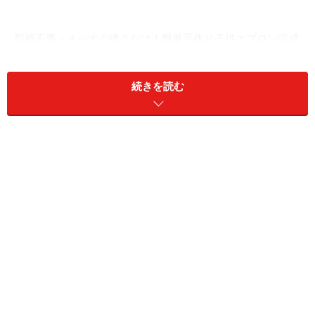
型紙不要・まっすぐ縫うだけ！簡単手作り子供エプロン完成
作品
裁縫やミシン初心者のママでも作りやすい、型紙不要・
続きを読む
まっすぐ縫うだけの簡単な子供エプロンの作り方を紹介
します。できたエプロンはかぶるだけなので、子供が自
分一人で着ることもできます。キャラクター柄やおいし
そうな食べ物の柄など、子供が喜ぶ生地で作ってあげる
と、きっと料理のお手伝いが大好きになるはず！
＜目次＞
子供エプロンのサイズ
子供エプロンの材料
手作り子供エプロンの展開図
簡単！子供エプロンの作り方