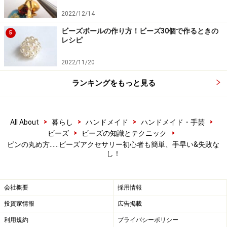
2022/12/14
3：
ビーズに通す。あとは、【Tピンの場合】の
2
～
6
と同
ビーズボールの作り方！ビーズ30個で作るときの
5
様に。
レシピ
細めのピンで作るので、微調整がしやすいのがポイン
2022/11/20
ト。「輪」が二重になっているので、強度にも問題はな
いと思います。
ランキングをもっと見る
ただし、きれいな仕上がりのためにはいくつか注意点が
あります。
>
>
>
>
All About
暮らし
ハンドメイド
ハンドメイド・手芸
>
>
ビーズ
ビーズの知識とテクニック
ピンの丸め方……ビーズアクセサリー初心者も簡単、手早い&失敗な
し！
簡単・楽々！ピンの丸め方
会社概要
採用情報
投資家情報
広告掲載
注意点1
ピンの「輪」が、ビーズの穴の真上にくるよう
利用規約
プライバシーポリシー