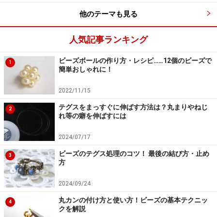
う、ピンをくるくると巻き込む。
他のテーマも見る
人気記事ランキング
6：
すべて巻き込んだら、形を整え、完成。ピンが二周
ビーズボールの作り方・レシピ……12個のビーズで
1
ぶんより長い場合は、余分をニッパーなどでカットす
簡単おしゃれに！
る。
2022/11/15
テグスをまっすぐに伸ばす方法は？丸まりやねじ
2
れ等の癖を伸ばすには
【9ピンの場合】
1：
9ピンの「輪」に丸ペンチの先端を
差し込み、しっかりとつかむ。
2024/07/17
ビーズのテグス処理のコツ！ 最後の結び方・止め
3
方
2：
そのままペンチを回転させ、「輪」が二周するよ
2024/09/24
う、ピンをくるくると巻き込む。
丸カンの付け方と使い方！ビーズの基本テクニッ
4
クを解説