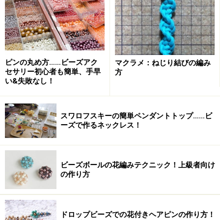
難易度
：★☆☆☆☆
所要時間
：★☆☆☆☆
【材料（紫）】
ビーズ……適宜
ピンの丸め方……ビーズアク
マクラメ：ねじり結びの編み
セサリー初心者も簡単、手早
方
Ｔピン 太さ：0.5～0.6mm 長さ：ビーズのサイズ
い&失敗なし！
+15mm以上……適宜
９ピン 太さ：0.5～0.6mm 長さ：ビーズのサイズ
スワロフスキーの簡単ペンダントトップ……ビ
+23mm以上……適宜
ーズで作るネックレス！
★クリックで拡大されます。わかりにくいところは、ク
ビーズボールの花編みテクニック！上級者向け
リックを！
の作り方
【Ｔピンの場合】
1：
ビーズにＴピンを通す。
ドロップビーズでの花付きヘアピンの作り方！