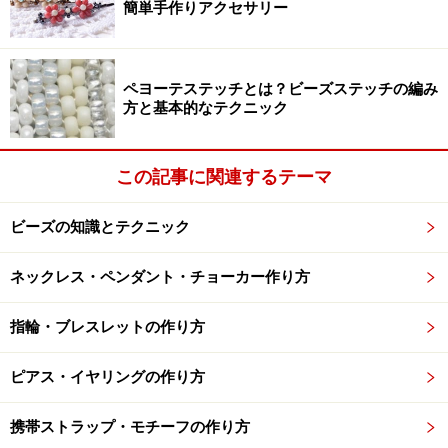
簡単手作りアクセサリー
2：
ビーズから出ているピンの部分を、根元からしっか
ペヨーテステッチとは？ビーズステッチの編み
りと90度折る。
方と基本的なテクニック
この記事に関連するテーマ
3：
ピンの先端を丸ペンチでつかむ。
ビーズの知識とテクニック
ネックレス・ペンダント・チョーカー作り方
4：
ピンをつかんだままペンチを回転させ、「輪」を作
る。 このとき、「輪」のサイズがだいたい直径2～
指輪・ブレスレットの作り方
2.5mmになるよう、ペンチの位置を調整する。
ピアス・イヤリングの作り方
携帯ストラップ・モチーフの作り方
5：
ペンチをさらに回転させて、「輪」が二周するよ