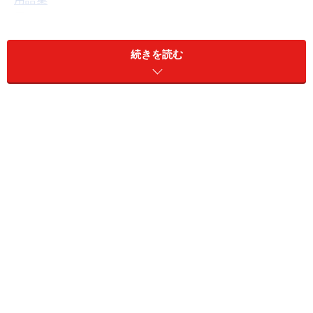
このピン使いテクをフル活用したネックレス。ボリュー
続きを読む
ムたっぷりのデザインには特に有効！
ピンの「ダブルリング」に注目！
ヒミツは、ピンの「二重巻き」。通常はピンをカットし
たあと一気に丸めなくてはなりませんが、この方法では
ピンを切らずに、ぐるぐると巻き込んでしまいます。
ちなみに、こちらが普通の
ピンの付け方
※「パーツつな
ぎのロングネックレス」より。