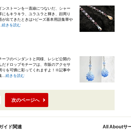
インストーンを一直線につないだ、シャー
草にもキラキラ、ユラユラと輝き、顔周り
語が出てきたときは>ビーズ基本用語集華や
.
続きを読む
チーフのペンダントと同様、レシピ公開の
んだドロップモチーフは、市販のアクセサ
周りを可憐に彩ってくれますよ！※記事中
..
続きを読む
次のページへ
ガイド関連
All Abou