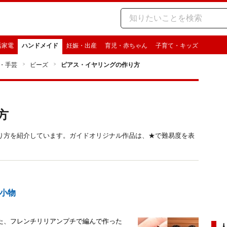
活家電
ハンドメイド
妊娠・出産
育児・赤ちゃん
子育て・キッズ
・手芸
ビーズ
ピアス・イヤリングの作り方
方
り方を紹介しています。ガイドオリジナル作品は、★で難易度を表
小物
た、フレンチリリアンプチで編んで作った