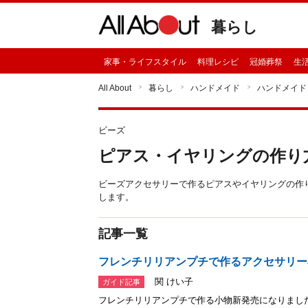
暮らし
家事・ライフスタイル
料理レシピ
冠婚葬祭
生
All About
暮らし
ハンドメイド
ハンドメイド
ビーズ
ピアス・イヤリングの作り
ビーズアクセサリーで作るピアスやイヤリングの作
します。
記事一覧
フレンチリリアンプチで作るアクセサリー
関 けい子
ガイド記事
フレンチリリアンプチで作る小物新発売になりまし