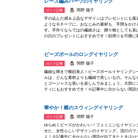
レース編みパーツのイヤリング
岡野 陽子
ガイド記事
手の込んだ感＆上品なデザインはプレゼントにも最
ようなモチーフに。おなじみの素材も、手間をかけ
す。手作りならではの繊細さは、贈り物としても喜
の日のプレゼントにおすすめです！顔周りを可憐に彩.
ビーズボールのロングイヤリング
岡野 陽子
ガイド記事
繊細な輝きで横顔美人！ビーズボールイヤリングシ
ルは、どんな素材よりも繊細で美しいもの。そんな
とゴージャスな装いを楽しんでみましょう。大胆に
ティにもおすすめです！※記事中に分からない用語が.
華やか！蝶のスウィングイヤリング
岡野 陽子
ガイド記事
ゆらめくビーズがかわいい！フェミニンなイヤリン
せた、女性らしいデザインのイヤリング。流行のフ
よ！※記事中に分からない用語が出てきたときは>