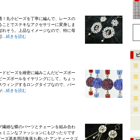
適！丸小ビーズを丁寧に編んで、レースの
ることでステキなアクセサリーに変身しま
ばれそう。上品なイメージなので、特に母
..
続きを読む
ードビーズを緻密に編みこんだビーズボー
ビーズボールをイヤリングにして、ちょっ
スウィングするロングタイプなので、パー
..
続きを読む
グ繊細な蝶のパーツとチェーンを組み合わ
ェミニンなファッションにもぴったりです
ビーズ基本用語集落ち着いたアンティークゴ