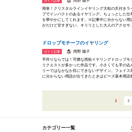
岡野 陽子
ガイド記事
簡単！クリスタルラインイヤリング大粒の爪付きラ
プでインパクトのあるイヤリング。ちょっとした仕
を華やかにしてくれます。※記事中に分からない用
かだけど甘すぎない、キリリとした大人のアクセサ..
ドロップモチーフのイヤリング
岡野 陽子
ガイド記事
手作りならでは！可憐な雨粒イヤリングドロップモ
リクエストが多かった作品です。小さくても手の込
リーではなかなか目にできないデザイン。フェイス
に分からない用語が出てきたときはビーズ基本用語集.
1
2
カテゴリー一覧