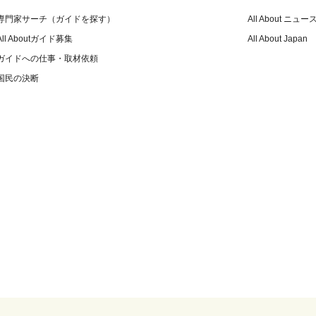
専門家サーチ（ガイドを探す）
All About ニュー
All Aboutガイド募集
All About Japan
ガイドへの仕事・取材依頼
国民の決断