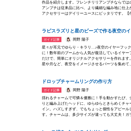
作品を紹介します。フレンチリリアンプチならでは
アンプチは従来品に比べ、より繊細な編み地に仕上
アクセサリーはデイリーユースにピッタリです。【作.
ラピスラズリと星のビーズで作る夜空のイ
岡野 陽子
ガイド記事
星々が耳元でゆらり・キラリ…♪夜空のイヤーフッ
に！数年前のブームから人気が復活しているイヤー
だけで、簡単にオリジナルアクセサリーを作れます
星や月など、夜空をイメージさせるパーツを集めて、.
ドロップチャームリングの作り方
岡野 陽子
ガイド記事
揺れるチャームで可憐＆優雅に！手を動かすたび、
りと編み上げたヘッドに、ゆらゆらときらめくチャ
イン。ハズしすぎず、でもちょっと個性をアピール
す。チャームは、多少サイズが違っても大丈夫！ガラス