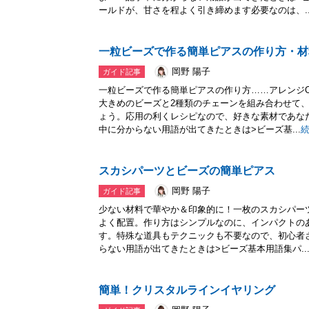
ールドが、甘さを程よく引き締めます必要なのは、..
一粒ビーズで作る簡単ピアスの作り方・材
岡野 陽子
ガイド記事
一粒ビーズで作る簡単ピアスの作り方……アレンジ
大きめのビーズと2種類のチェーンを組み合わせて
ょう。応用の利くレシピなので、好きな素材であな
中に分からない用語が出てきたときは>ビーズ基...
スカシパーツとビーズの簡単ピアス
岡野 陽子
ガイド記事
少ない材料で華やか＆印象的に！一枚のスカシパー
よく配置。作り方はシンプルなのに、インパクトの
す。特殊な道具もテクニックも不要なので、初心者
らない用語が出てきたときは>ビーズ基本用語集パ..
簡単！クリスタルラインイヤリング