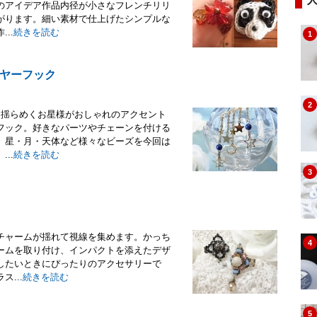
のアイデア作品内径が小さなフレンチリリ
がります。細い素材で仕上げたシンプルな
..
続きを読む
1
ヤーフック
2
ク揺らめくお星様がおしゃれのアクセント
フック。好きなパーツやチェーンを付ける
。星・月・天体など様々なビーズを今回は
..
続きを読む
3
チャームが揺れて視線を集めます。かっち
4
ームを取り付け、インパクトを添えたデザ
したいときにぴったりのアクセサリーで
...
続きを読む
5