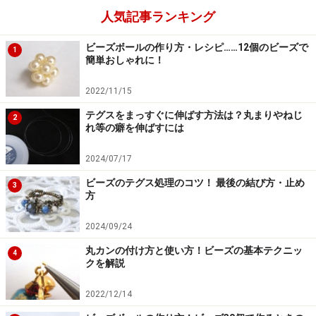
人気記事ランキング
ビーズボールの作り方・レシピ……12個のビーズで
1
簡単おしゃれに！
2022/11/15
テグスをまっすぐに伸ばす方法は？丸まりやねじ
2
れ等の癖を伸ばすには
2024/07/17
ビーズのテグス処理のコツ！ 最後の結び方・止め
3
方
2024/09/24
丸カンの付け方と使い方！ビーズの基本テクニッ
4
クを解説
2022/12/14