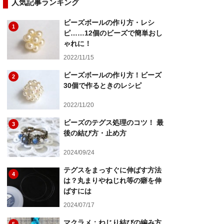
人気記事ランキング
ビーズボールの作り方・レシ
1
ピ……12個のビーズで簡単おし
ゃれに！
2022/11/15
ビーズボールの作り方！ビーズ
2
30個で作るときのレシピ
2022/11/20
ビーズのテグス処理のコツ！ 最
3
後の結び方・止め方
2024/09/24
テグスをまっすぐに伸ばす方法
4
は？丸まりやねじれ等の癖を伸
ばすには
2024/07/17
マクラメ：ねじり結びの編み方