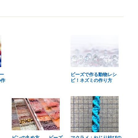
ー
ビーズで作る動物レシ
の作
ピ！ネズミの作り方
ピンの丸め方……ビーズ
マクラメ：ねじり結びの