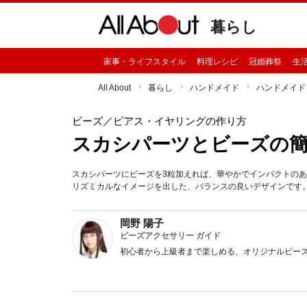
暮らし
家事・ライフスタイル
料理レシピ
冠婚葬祭
生
All About
暮らし
ハンドメイド
ハンドメイド
ビーズ
／ピアス・イヤリングの作り方
スカシパーツとビーズの
スカシパーツにビーズを3粒加えれば、華やかでインパクトの
リズミカルなイメージを出した、バランスの良いデザインです
岡野 陽子
ビーズアクセサリー ガイド
初心者から上級者まで楽しめる、オリジナルビー