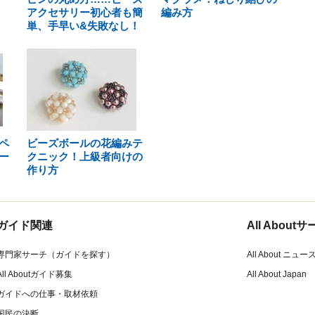
アクセサリー初心者も簡
編み方
単、手早い&失敗なし！
ペ
ビーズボールの花編みテ
ー
クニック！上級者向けの
作り方
ガイド関連
All Abou
専門家サーチ（ガイドを探す）
All About ニュー
All Aboutガイド募集
All About Japan
ガイドへの仕事・取材依頼
国民の決断