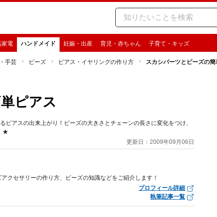
活家電
ハンドメイド
妊娠・出産
育児・赤ちゃん
子育て・キッズ
・手芸
ビーズ
ピアス・イヤリングの作り方
スカシパーツとビーズの簡
簡単ピアス
あるピアスの出来上がり！ビーズの大きさとチェーンの長さに変化をつけ、
。★
更新日：2009年09月06日
ズアクセサリーの作り方、ビーズの知識などをご紹介します！
プロフィール詳細
執筆記事一覧