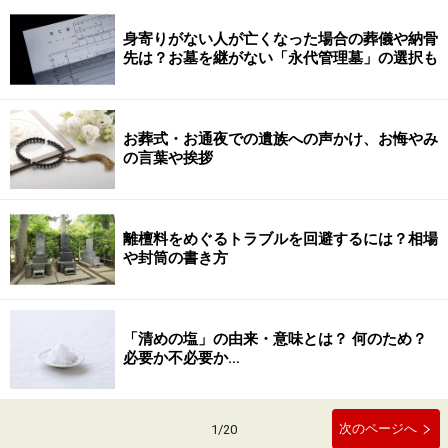
身寄りがない人が亡くなった場合の葬儀や納骨
先は？お墓を継がない「永代管理墓」の選択も
お葬式・お通夜での遺族への声かけ、お悔やみ
の言葉や挨拶
離檀料をめぐるトラブルを回避するには？相場
や封筒の書き方
「清めの塩」の由来・意味とは？ 何のため？
必要か不必要か…
次のページへ
1
/
20