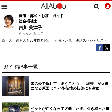
葬儀・葬式・お墓
ガイド
社会福祉士
吉川 美津子
きっかわ みつこ
逝く人・送る人を20年間見続けた葬儀・お墓・終活スペシャリスト
ガイド記事一覧
隣の炎で折れてしまうことも…「線香」が火事
になる原因は？ 小型仏壇の転倒にも注意！
ペットが亡くなって火葬した後、引き取った遺