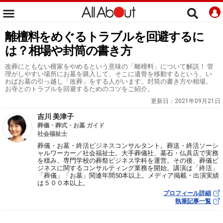
離檀料をめぐるトラブルを回避するに
は？相場や封筒の書き方
改葬にともない檀家をやめるという意味の「離檀料」について解説！ 管
理がしやすい場所にお墓を購入して、そこに遺骨を移動するという、い
わばお墓の引っ越し「改葬」をする人がいます。封筒の書き方や相場、
お寺とのトラブルを回避するためのコツをご紹介。
更新日：
2021年09月21日
吉川 美津子
葬儀・葬式・お墓 ガイド
社会福祉士
葬儀・お墓・終活ビジネスコンサルタント。葬送・終活ソーシ
ャルワーカー／社会福祉士。大手葬儀社、墓石・仏具店で実務
を積み、専門学校の葬祭ビジネス学科を運営。その後、葬儀ビ
ジネスに関するコンサルティング業務を開始。講演は「終活」
「葬儀」「お墓」関連年間50本以上。メディア掲載・出演実績
は５００本以上。
プロフィール詳細
執筆記事一覧