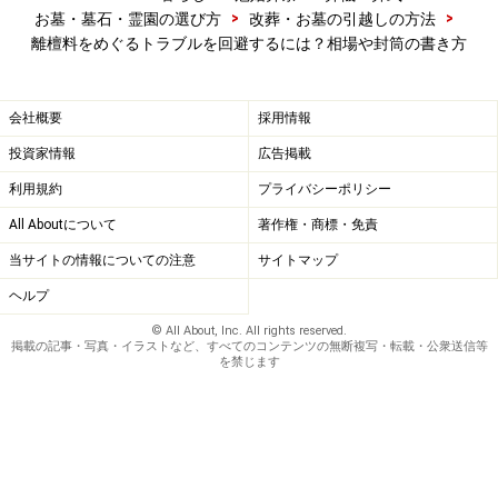
>
>
お墓・墓石・霊園の選び方
改葬・お墓の引越しの方法
離檀料をめぐるトラブルを回避するには？相場や封筒の書き方
会社概要
採用情報
投資家情報
広告掲載
利用規約
プライバシーポリシー
All Aboutについて
著作権・商標・免責
円満改葬のポイントは、あらかじめ寺院へ
当サイトの情報についての注意
サイトマップ
事前相談
ヘルプ
高額な離檀料を要求されるケースとして、いくつかのケ
© All About, Inc. All rights reserved.
掲載の記事・写真・イラストなど、すべてのコンテンツの無断複写・転載・公衆送信等
ースがあります。
を禁じます
資産家のため、これまでも多額のお布施が寺院に渡
っていた