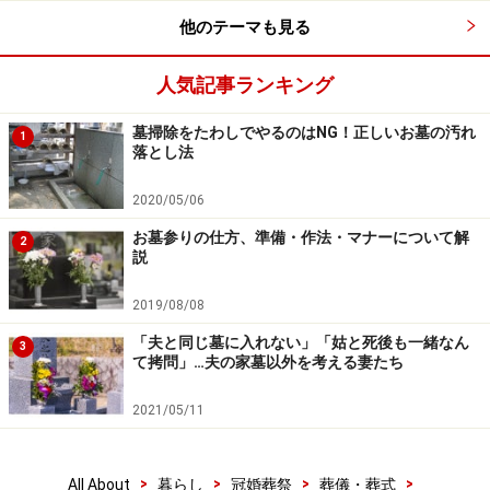
ければ判は押さない」と言われてしまった場合、泣き寝
他のテーマも見る
入りするしかないのでしょうか？
人気記事ランキング
檀家制度が確立されていた江戸時代と違って、今は信教
墓掃除をたわしでやるのはNG！正しいお墓の汚れ
1
の自由が認められています。離檀料を支払わないからと
落とし法
いって、それを止める権利は寺院側ありませんから、口
2020/05/06
論や多少の嫌がらせ程度のことはあっても、実際のとこ
ろ大きなトラブルになる前に解決することが多いようで
お墓参りの仕方、準備・作法・マナーについて解
2
説
す。
2019/08/08
そもそも、本来は埋蔵（収蔵）証明をすることと、離檀
「夫と同じ墓に入れない」「姑と死後も一緒なん
3
の話は別に考えなければいけないことだと思います。
て拷問」…夫の家墓以外を考える妻たち
2021/05/11
>
>
>
>
All About
暮らし
冠婚葬祭
葬儀・葬式