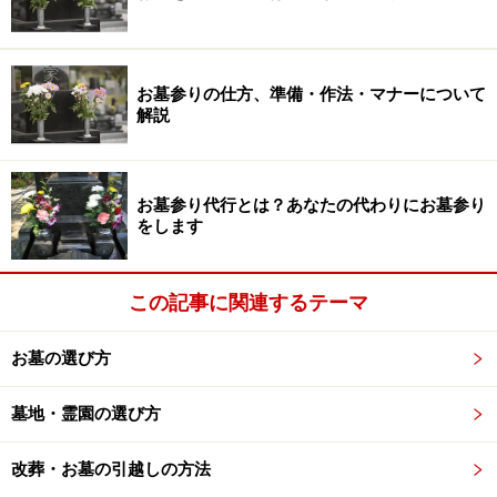
すると３万～15万円、多くても20万円といったところで
しょうか。
お墓参りの仕方、準備・作法・マナーについて
ところが中には「離檀を申し出たら、高額な離檀料を要
解説
求された」というように、稀にではありますが、車一台
が買えてしまうような額の離檀料を要求されることもあ
ります。高額な離檀料は支払わなければいけないのでし
お墓参り代行とは？あなたの代わりにお墓参り
ょうか？
をします
この記事に関連するテーマ
離檀料を払わないと改葬できない？
お墓の選び方
改葬は、自治体に届出を出し、改葬許可証を受け取らな
い限り、勝手に遺骨を取り出して移動することはできま
墓地・霊園の選び方
せん。しかしその際、どうしても必要なのが墓の管理者
の証明です。つまりお寺のサインと捺印がないと改葬を
改葬・お墓の引越しの方法
することができません。では一方的に「離檀料を払わな