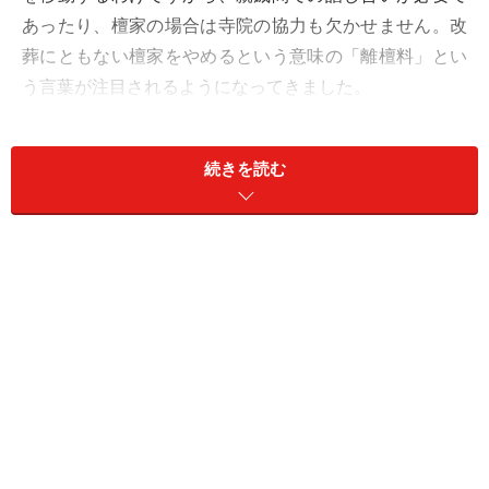
あったり、檀家の場合は寺院の協力も欠かせません。改
葬にともない檀家をやめるという意味の「離檀料」とい
う言葉が注目されるようになってきました。
＜目次＞
続きを読む
そもそも離檀料とは
離檀料の相場
離檀料を払わないと改葬できない？
円満改葬のポイントは、あらかじめ寺院へ事前相談