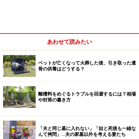
あわせて読みたい
寺院との関係がこじれてしまった場合
ペットが亡くなって火葬した後、引き取った遺
骨の供養はどうする？
そもそも離檀料とは
離檀料をめぐるトラブルを回避するには？相場
や封筒の書き方
離檀料を包むときの表書きは「お布施」で。奉書紙か白封筒
を使用。
寺院にお墓がある場合、檀家をやめたりお墓の引っ越し
をする際にはそれまでのお礼として「お布施」を包む慣
「夫と同じ墓に入れない」「姑と死後も一緒な
んて拷問」…夫の家墓以外を考える妻たち
習があります。もともと離檀料という言葉は使われてい