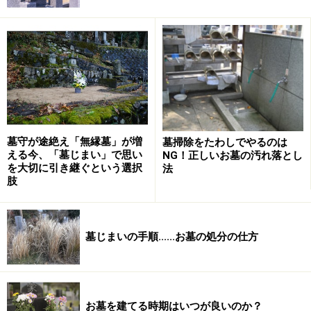
ませんでしが、わかりやすい表現であるということから
近年「離檀料」という言葉がよく使われるようになりま
した。離檀料はあくまでお布施ですから、基本的にはお
礼であり、また仏様への感謝の気持ちを表したもの。金
額に決まりがあるわけではないのですが、一部のお寺で
はこの離檀料にまつわるトラブルが発生しています。
墓守が途絶え「無縁墓」が増
墓掃除をたわしでやるのは
える今、「墓じまい」で思い
NG！正しいお墓の汚れ落とし
離檀料の相場
を大切に引き継ぐという選択
法
肢
モノの値段と違って、皆目見当がつかないのが離檀料の
相場。住職に訪ねてもほとんどは「お気持ちで」と答え
る程度で、いくら包めばいいのか悩むところです。
墓じまいの手順......お墓の処分の仕方
お布施の相場は地域によって、寺院の格によって、また
これまでのお付き合いによって違いますが、一般的には
法要１回分程度を目安にすると良いと思います。金額に
お墓を建てる時期はいつが良いのか？