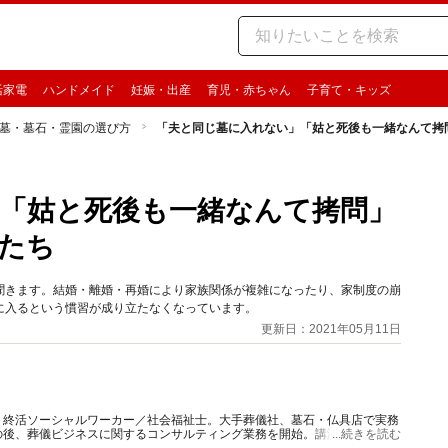
活家電
ハンドメイド
妊娠・出産
育児・赤ちゃん
子育て・キッズ
墓・墓石・霊園の選び方
「夫と同じ墓に入れない」「姑と死後も一緒なんて拷
「姑と死後も一緒なんて拷問」
たち
聞きます。結婚・離婚・再婚により家族関係が複雑になったり、家制度の崩
に入るという慣習が成り立たなくなっています。
更新日：2021年05月11日
・終活ソーシャルワーカー／社会福祉士。大手葬儀社、墓石・仏具店で実務
の後、葬儀ビジネスに関するコンサルティング業務を開始。講演は「終活」
...続きを読む