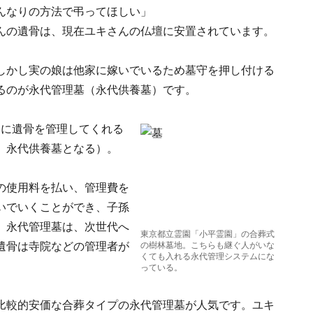
んなりの方法で弔ってほしい」
んの遺骨は、現在ユキさんの仏壇に安置されています。
しかし実の娘は他家に嫁いでいるため墓守を押し付ける
るのが永代管理墓（永代供養墓）です。
的に遺骨を管理してくれる
、永代供養墓となる）。
の使用料を払い、管理費を
いでいくことができ、子孫
、永代管理墓は、次世代へ
東京都立霊園「小平霊園」の合葬式
遺骨は寺院などの管理者が
の樹林墓地。こちらも継ぐ人がいな
くても入れる永代管理システムにな
っている。
比較的安価な合葬タイプの永代管理墓が人気です。ユキ