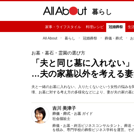
暮らし
家事・ライフスタイル
料理レシピ
冠婚葬祭
生
All About
暮らし
冠婚葬祭
葬儀・葬式
お
お墓・墓石・霊園の選び方
「夫と同じ墓に入れない」
…夫の家墓以外を考える妻
夫と一緒のお墓に入れない、入りたくないという女性の悩みを
壊、お墓に対する考え方の多様化などにより、妻が夫の家の墓
吉川 美津子
葬儀・葬式・お墓 ガイド
社会福祉士
葬儀・お墓・終活ビジネスコンサルタント。葬送
を積み、専門学校の葬祭ビジネス学科を運営。そ