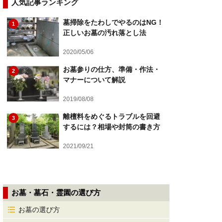
人気記事ランキング
墓掃除をたわしでやるのはNG！
1
正しいお墓の汚れ落とし法
2020/05/06
お墓参りの仕方、準備・作法・
2
マナーについて解説
2019/08/08
離檀料をめぐるトラブルを回避
3
するには？相場や封筒の書き方
2021/09/21
お墓・墓石・霊園の選び方
お墓の選び方