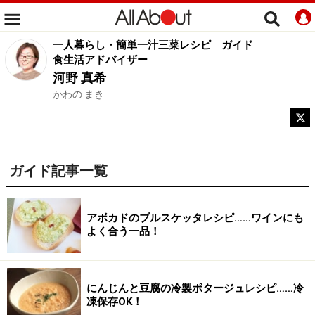
一人暮らし・簡単一汁三菜レシピ
ガイド
食生活アドバイザー
河野 真希
かわの まき
ガイド記事一覧
アボカドのブルスケッタレシピ……ワインにも
よく合う一品！
にんじんと豆腐の冷製ポタージュレシピ……冷
凍保存OK！