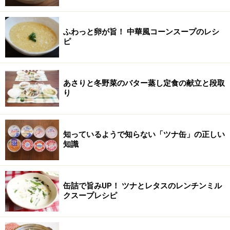
ふわっと卵が旨！ 中華風コーンスープのレシ
ピ
あさりと冬野菜のバター蒸し定食の献立と段取
り
知っているようで知らない「ツナ缶」の正しい
知識
缶詰で旨みUP！ ツナとレタスのレンチンミル
クスープレシピ