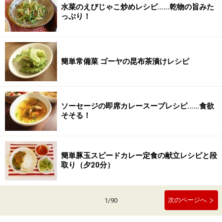
水菜のえびじゃこ炒めレシピ……乾物の旨みた
っぷり！
簡単常備菜 ゴーヤの昆布茶漬けレシピ
ソーセージの即席カレースープレシピ……食欲
そそる！
簡単豚玉スピードカレー定食の献立レシピと段
取り（夕20分）
次のページへ
1
/
90