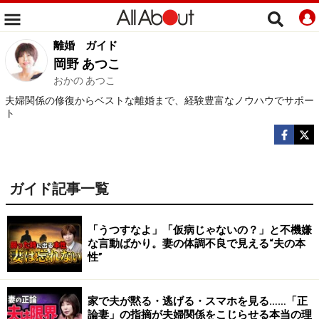
離婚
ガイド
岡野 あつこ
おかの あつこ
夫婦関係の修復からベストな離婚まで、経験豊富なノウハウでサポー
ト
ガイド記事一覧
「うつすなよ」「仮病じゃないの？」と不機嫌
な言動ばかり。妻の体調不良で見える“夫の本
性”
家で夫が黙る・逃げる・スマホを見る……「正
論妻」の指摘が夫婦関係をこじらせる本当の理