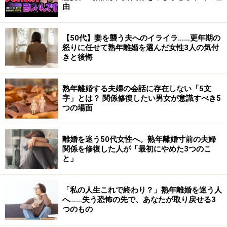
由
【50代】妻を襲う夫へのイライラ……更年期の
怒りに任せて熟年離婚を選んだ女性3人の気付
きと後悔
熟年離婚する夫婦の会話に存在しない「5文
字」とは？ 関係修復したい男女が意識すべき5
つの場面
離婚を迷う50代女性へ。熟年離婚寸前の夫婦
関係を修復した人が「最初にやめた3つのこ
と」
「私の人生これで終わり？」熟年離婚を迷う人
へ……失う恐怖の先で、あなたが取り戻せる3
つのもの