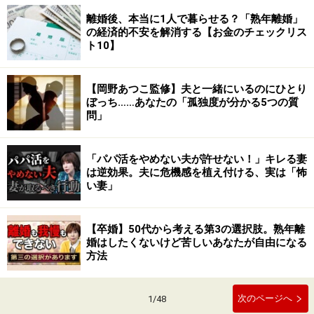
離婚後、本当に1人で暮らせる？「熟年離婚」
の経済的不安を解消する【お金のチェックリス
ト10】
【岡野あつこ監修】夫と一緒にいるのにひとり
ぼっち……あなたの「孤独度が分かる5つの質
問」
「パパ活をやめない夫が許せない！」キレる妻
は逆効果。夫に危機感を植え付ける、実は「怖
い妻」
【卒婚】50代から考える第3の選択肢。熟年離
婚はしたくないけど苦しいあなたが自由になる
方法
次のページへ
1
/
48