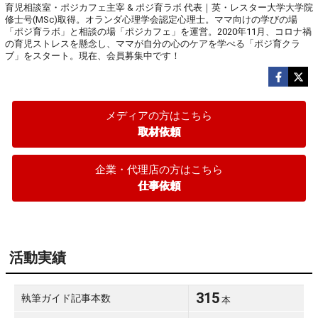
育児相談室・ポジカフェ主宰 & ポジ育ラボ 代表｜英・レスター大学大学院
修士号(MSc)取得。オランダ心理学会認定心理士。ママ向けの学びの場
「ポジ育ラボ」と相談の場「ポジカフェ」を運営。2020年11月、コロナ禍
の育児ストレスを懸念し、ママが自分の心のケアを学べる「ポジ育クラ
ブ」をスタート。現在、会員募集中です！
メディアの方はこちら
取材依頼
企業・代理店の方はこちら
仕事依頼
活動実績
315
執筆ガイド記事本数
本