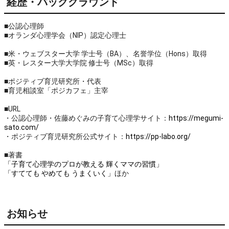
経歴・バックグラウンド
■公認心理師
■オランダ心理学会（NIP）認定心理士
■米・ウェブスター大学 学士号（BA）、名誉学位（Hons）取得
■英・レスター大学大学院 修士号（MSc）取得
■ポジティブ育児研究所・代表
■育児相談室「ポジカフェ」主宰
■URL
・公認心理師・佐藤めぐみの子育て心理学サイト：
https://megumi-
sato.com/
・ポジティブ育児研究所公式サイト：
https://pp-labo.org/
■著書
「子育て心理学のプロが教える 輝くママの習慣」
「すてても やめても うまくいく」
ほか
お知らせ