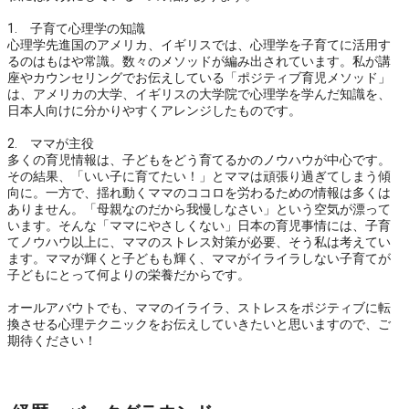
1.　子育て心理学の知識

心理学先進国のアメリカ、イギリスでは、心理学を子育てに活用す
るのはもはや常識。数々のメソッドが編み出されています。私が講
座やカウンセリングでお伝えしている「ポジティブ育児メソッド」
は、アメリカの大学、イギリスの大学院で心理学を学んだ知識を、
日本人向けに分かりやすくアレンジしたものです。

2.　ママが主役

多くの育児情報は、子どもをどう育てるかのノウハウが中心です。
その結果、「いい子に育てたい！」とママは頑張り過ぎてしまう傾
向に。一方で、揺れ動くママのココロを労わるための情報は多くは
ありません。「母親なのだから我慢しなさい」という空気が漂って
います。そんな「ママにやさしくない」日本の育児事情には、子育
てノウハウ以上に、ママのストレス対策が必要、そう私は考えてい
ます。ママが輝くと子どもも輝く、ママがイライラしない子育てが
子どもにとって何よりの栄養だからです。

オールアバウトでも、ママのイライラ、ストレスをポジティブに転
換させる心理テクニックをお伝えしていきたいと思いますので、ご
期待ください！