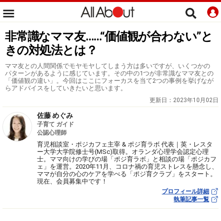
非常識なママ友……“価値観が合わない”と
きの対処法とは？
ママ友との人間関係でモヤモヤしてしまう方は多いですが、いくつかの
パターンがあるように感じています。その中の1つが非常識なママ友との
「価値観の違い」。今回はここにフォーカスを当て2つの事例を挙げなが
らアドバイスをしていきたいと思います。
更新日：
2023年10月02日
佐藤 めぐみ
子育て ガイド
公認心理師
育児相談室・ポジカフェ主宰 & ポジ育ラボ 代表｜英・レスタ
ー大学大学院修士号(MSc)取得。オランダ心理学会認定心理
士。ママ向けの学びの場「ポジ育ラボ」と相談の場「ポジカフ
ェ」を運営。2020年11月、コロナ禍の育児ストレスを懸念し、
ママが自分の心のケアを学べる「ポジ育クラブ」をスタート。
現在、会員募集中です！
プロフィール詳細
執筆記事一覧