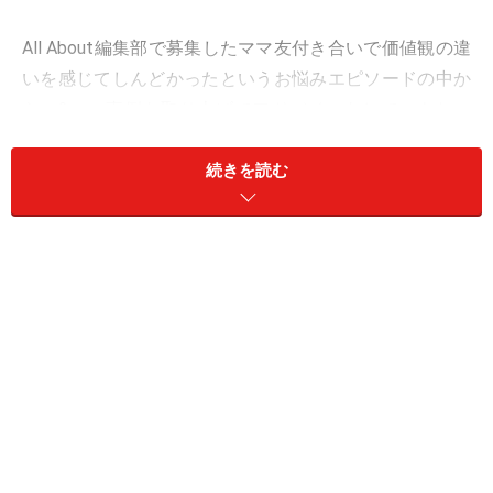
All About編集部で募集したママ友付き合いで価値観の違
いを感じてしんどかったというお悩みエピソードの中か
ら、2つの事例を取り上げてアドバイスをしていきたい
と思います。
続きを読む
＜目次＞
事例1. 料理を持ち寄ってママ友宅、手作り賞賛で市販品
は気まずい