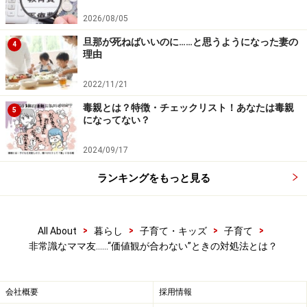
ママ友関係はその渦中にいると「ここで何とかうまくや
2026/08/05
らないと」という思いが走りますが、少し引いて周りを
旦那が死ねばいいのに……と思うようになった妻の
4
見れば、もっと気の合いそうなママたちだってきっとい
理由
るはずです。子どもたちの人間関係のトラブルでもいえ
2022/11/21
ることですが、そこだけが居場所ではありません。実は
すごく小さな世界で悩んでいるということもよくあるた
毒親とは？特徴・チェックリスト！あなたは毒親
5
になってない？
め、顔を上げてぐるっと見渡し、世界は広いんだという
ことを改めて感じられると、新たな一歩を踏み出しやす
2024/09/17
くなると思います。
ランキングをもっと見る
事例2. 一緒に遊ぶ約束が「子守り」に使わ
>
>
>
>
All About
暮らし
子育て・キッズ
子育て
れるようになり……
非常識なママ友……“価値観が合わない”ときの対処法とは？
会社概要
採用情報