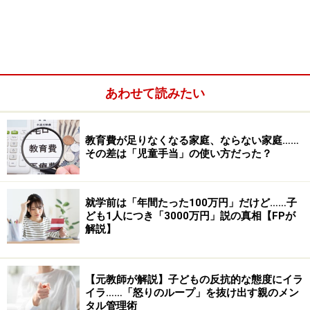
あわせて読みたい
居心地が悪ければ「距離を置く」のが大切な選択
事例2. 一緒に遊ぶ約束が「子守り」に使われるようにな
り……
教育費が足りなくなる家庭、ならない家庭……
その差は「児童手当」の使い方だった？
持ちつ持たれつの関係を！ 「できないこと」はきっぱり
伝える
学生時代の友だちとは違う「ママ友」、価値観は違って
就学前は「年間たった100万円」だけど……子
ども1人につき「3000万円」説の真相【FPが
当然
解説】
【元教師が解説】子どもの反抗的な態度にイラ
イラ……「怒りのループ」を抜け出す親のメン
事例1. 料理を持ち寄ってママ友宅、手作り
タル管理術