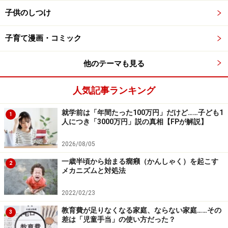
とも大事な選択です。
子供のしつけ
今回のケースでご相談者の方は自分のいつもの価値観に
子育て漫画・コミック
沿った飲み物を持参しましたが、こういうケースにおい
他のテーマも見る
てママの中には、本来の自分の価値観を封印し、相手に
合わせてしまう方もいらっしゃるでしょう。実際、持ち
人気記事ランキング
寄りランチやお弁当持参のピクニックは、何を持って行
ったらいいかと悩み、つい頑張り過ぎてしまうことも多
就学前は「年間たった100万円」だけど……子ども1
1
いですよね。そこに参加した方々が本当に手作り重視派
人につき「3000万円」説の真相【FPが解説】
だったら、情報交換もできるし、気の合う仲間になると
2026/08/05
思いますが、もしみんなが無理しているのであれば、長
一歳半頃から始まる癇癪（かんしゃく）を起こす
続きしなくなってしまいます。もしかしたら今回のママ
2
メカニズムと対処法
友グループの中にも、普段は手作り重視ではないけれ
ど、持ち寄りだからと気張った方もいるかもしれませ
2022/02/23
ん。
教育費が足りなくなる家庭、ならない家庭……その
3
差は「児童手当」の使い方だった？