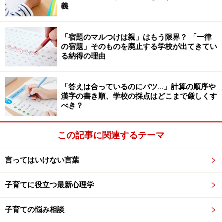
が一番」という価値観を押し付けられているようで、感
義
覚の違いにしんどさを感じました。その後も飲食物を持
ち寄って集まるということになり何度か遊びに誘っても
「宿題のマルつけは親」はもう限界？ 「一律
らいましたが、我が家の引っ越しを機に段々と疎遠にな
の宿題」そのものを廃止する学校が出てきてい
る納得の理由
り、連絡を取らなくなりました。（相談者：34歳女性）
「答えは合っているのにバツ…」計算の順序や
漢字の書き順、学校の採点はどこまで厳しくす
居心地が悪ければ「距離を置く」のが大切
べき？
な選択
価値観というのは、自分が少数派側になることで「自分
この記事に関連するテーマ
がおかしいのかな」「間違っているかも」というような
気がしてしまうことがあります。本来何が正しいとか何
言ってはいけない言葉
が良いとはいえるようなことではないことでも、人数が
子育てに役立つ最新心理学
多いことで、それがその場の価値観となり、自分が否定
されたような気持ちになるのです。もし明らかに居心地
子育ての悩み相談
が悪いのであれば、こちらのママのように距離を置くこ