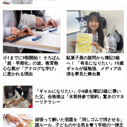
賞賛で市販品は気まずい
料理を持ち寄ってママ友宅へ。
【相談内容】
長男が生後6カ月のときの話です。初めての子だったた
めママ友がほしくてイベントに参加。そのときに知り合
小1までに9割開始！ そろばん
駄菓子屋の疑問から簿記3級
「超・早期化」の波。教育熱
へ！ 「有名になりたい」10歳
ったママさん4人と連絡交換でき、後日そのうちの1人の
心な親が「アナログな学び」
ギャルが猛勉強、メディア出
ママさんのお家に飲食物を持ち寄って遊びにいくことに
に惹かれる理由
演を夢見た舞台裏
なりました。
「ギャルになりたい」小4娘を簿記3級に導い
ピザやクッキーからパエリアまで気合いの入った手作り
た父。合格後は「水筒持参で節約」驚きのマネ
ーリテラシー
の食べ物を皆さん持ち寄っていました。私は飲み物の担
当になったため、ペットボトルのジュースやお茶などを
頑張って解いた宿題を「消しゴムで消させる」
何本か買って持って行きました。でも遠回しに「手作り
謎ルール…子どものやる気を奪う学校の一律主