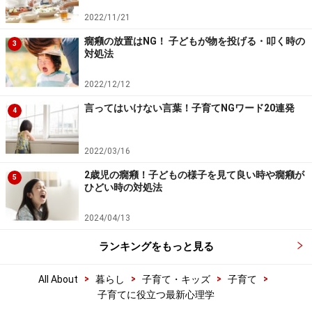
2022/11/21
癇癪の放置はNG！ 子どもが物を投げる・叩く時の
3
対処法
2022/12/12
言ってはいけない言葉！子育てNGワード20連発
4
2022/03/16
2歳児の癇癪！子どもの様子を見て良い時や癇癪が
5
ひどい時の対処法
2024/04/13
ランキングをもっと見る
>
>
>
>
All About
暮らし
子育て・キッズ
子育て
子育てに役立つ最新心理学