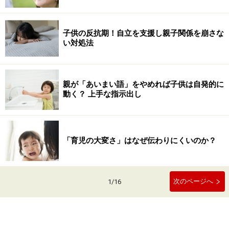
子供の反抗期！自立を支援し親子関係を崩さな
い対処法
親が「あいまい語」をやめれば子供は自発的に
動く？ 上手な指示出し
「育児の大変さ」はなぜ伝わりにくいのか？
次のページへ
1
/
16