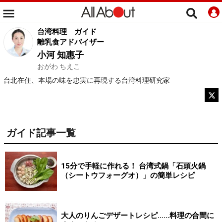
台湾料理
ガイド
離乳食アドバイザー
小河 知惠子
おがわ ちえこ
台北在住、本場の味を忠実に再現する台湾料理研究家
ガイド記事一覧
15分で手軽に作れる！ 台湾式鍋「石頭火鍋
（シートウフォーグオ）」の簡単レシピ
大人のりんごデザートレシピ……料理の合間に