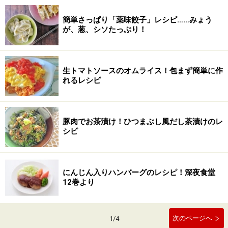
簡単さっぱり「薬味餃子」レシピ……みょう
が、葱、シソたっぷり！
生トマトソースのオムライス！包まず簡単に作
れるレシピ
豚肉でお茶漬け！ひつまぶし風だし茶漬けのレ
シピ
にんじん入りハンバーグのレシピ！深夜食堂
12巻より
次のページへ
1
/
4