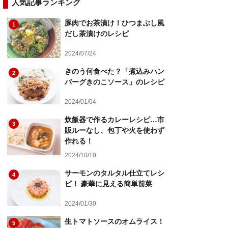
人気記事ランキング
豚肉でお茶漬け！ひつまぶし風
1
だし茶漬けのレシピ
2024/07/24
きのう何食べた？「煮込みハン
2
バーグきのこソース」のレシピ
2024/01/04
炊飯器で作るカレーレシピ…市
3
販ルーなし、包丁や火を使わず
作れる！
2024/10/10
サーモンのタルタル仕立てレシ
4
ピ！ 豪華に見える簡単前菜
2024/01/30
生トマトソースのオムライス！
5