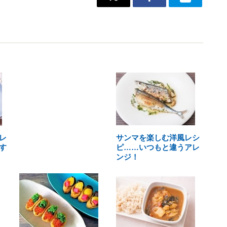
レ
サンマを楽しむ洋風レシ
す
ピ……いつもと違うアレ
ンジ！