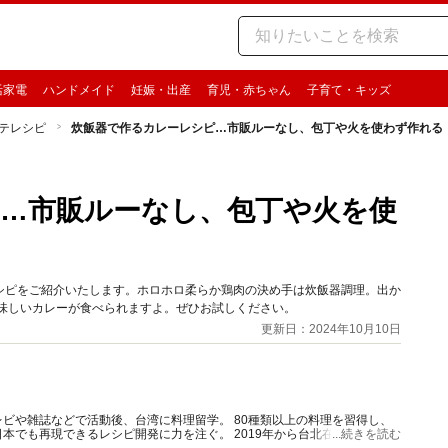
活家電
ハンドメイド
妊娠・出産
育児・赤ちゃん
子育て・キッズ
テレシピ
炊飯器で作るカレーレシピ…市販ルーなし、包丁や火を使わず作れる
…市販ルーなし、包丁や火を使
シピをご紹介いたします。ホロホロ柔らか鶏肉の決め手は炊飯器調理。出か
美味しいカレーが食べられますよ。ぜひお試しください。
更新日：2024年10月10日
ビや雑誌などで活動後、台湾に料理留学。 80種類以上の料理を習得し、
本でも再現できるレシピ開発に力を注ぐ。 2019年から台北在住。現地に
...続きを読む