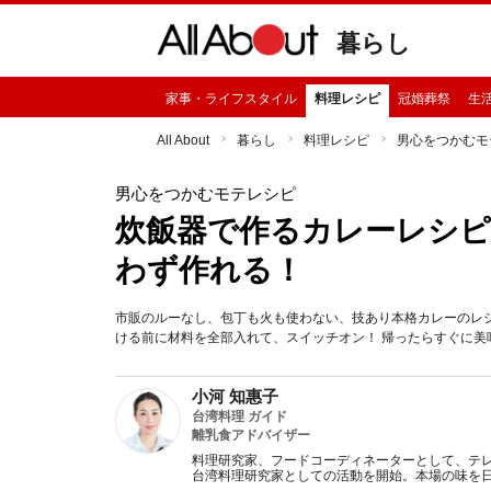
暮らし
家事・ライフスタイル
料理レシピ
冠婚葬祭
生
All About
暮らし
料理レシピ
男心をつかむモ
男心をつかむモテレシピ
炊飯器で作るカレーレシピ
わず作れる！
市販のルーなし、包丁も火も使わない、技あり本格カレーのレ
ける前に材料を全部入れて、スイッチオン！ 帰ったらすぐに
小河 知惠子
台湾料理 ガイド
離乳食アドバイザー
料理研究家、フードコーディネーターとして、テレ
台湾料理研究家としての活動を開始。本場の味を日