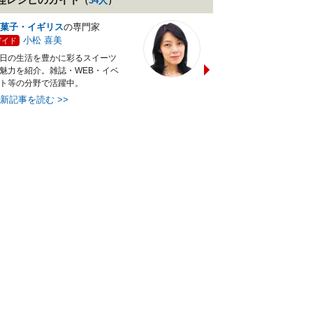
（
34
人
）
菓子・イギリス
の専門家
バランス献立レシピ
の専門
小松 喜美
小沼 明美
ガイド
ガイド
日の生活を豊かに彩るスイーツ
管理栄養士＆フードコーディ
魅力を紹介。雑誌・WEB・イベ
ターの資格を活かし老舗料亭
ト等の分野で活躍中。
万にて商品企画を担当。現・
最新記事を読む
>>
最新記事を読む
>>