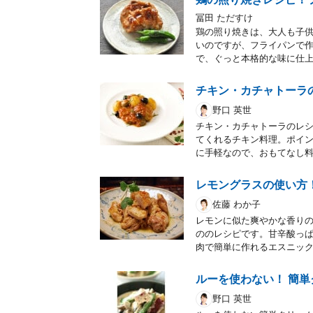
冨田 ただすけ
鶏の照り焼きは、大人も子
いのですが、フライパンで
で、ぐっと本格的な味に仕
チキン・カチャトーラ
野口 英世
チキン・カチャトーラのレ
てくれるチキン料理。ポイン
に手軽なので、おもてなし
レモングラスの使い方
佐藤 わか子
レモンに似た爽やかな香り
ののレシピです。甘辛酸っぱ
肉で簡単に作れるエスニッ
ルーを使わない！ 簡
野口 英世