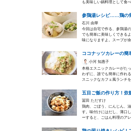
も美味しい鍋料理として食
参鶏湯レシピ……鶏の
石川 由華
今回は自宅で作る、参鶏湯
でも簡単に美味しくできる
味になりますよ。スープが
ココナッツカレーの簡
小河 知惠子
本格エスニックカレーがたっ
わずに、誰でも簡単に作れ
スニックなカフェ風ランチ
五目ご飯の作り方！炊
冨田 ただすけ
鶏肉、ごぼう、にんじん、油
す。味付けにはだし、薄口
ーすると、ごはん料理のア
鶏の照り焼きレシピ！