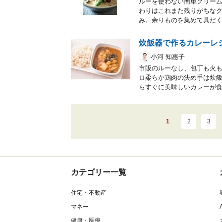
ルーを使わない簡単クリーム
わりはこれまた残りがちなク
み。余りものを集めて具だ
炊飯器で作るカレーレ
小河 知惠子
市販のルーなし、包丁も火
ロ柔らか鶏肉の決め手は炊飯
らすぐに美味しいカレーが
1
2
3
カテゴリー一覧
住宅・不動産
マネー
健康・医療