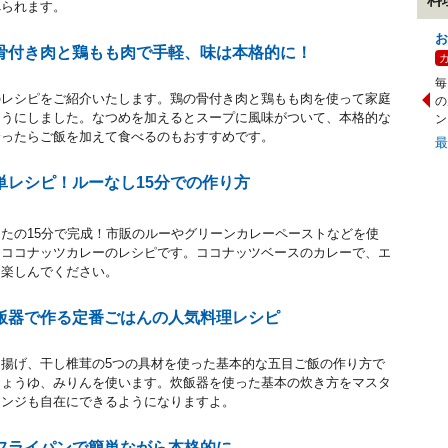
べられます。
お
骨付き肉と鶏もも肉で手軽、味は本格的に！
毎
のレシピをご紹介いたします。鶏の骨付き肉と鶏もも肉を使って家庭
の
ようにしました。なつめを加えるとスープに風味がついて、本格的な
ン
余ったらご飯を加えて食べるのもおすすめです。
単レシピ！ルーなし15分での作り方
たの15分で完成！市販のルーやグリーンカレーペーストなどを使
るココナッツカレーのレシピです。ココナッツベースのカレーで、エ
を楽しんでください。
飯器で作る定番ごはんの人気料理レシピ
揚げ、干し椎茸の5つの具材を使った基本的な五目ご飯の作り方で
しょうゆ、みりんを使います。炊飯器を使った基本の炊き方をマスタ
レンジも自在にできるようになりますよ。
フライパンで簡単ながら本格的に