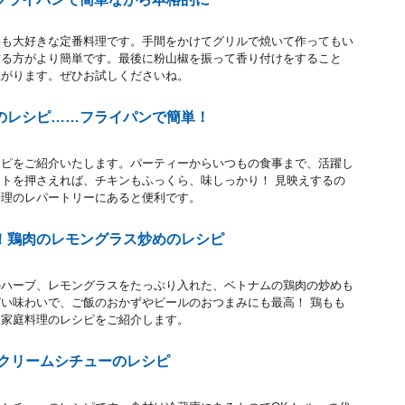
供も大好きな定番料理です。手間をかけてグリルで焼いて作ってもい
作る方がより簡単です。最後に粉山椒を振って香り付けをすること
上がります。ぜひお試しくださいね。
のレシピ……フライパンで簡単！
シピをご紹介いたします。パーティーからいつもの食事まで、活躍し
トを押さえれば、チキンもふっくら、味しっかり！ 見映えするの
料理のレパートリーにあると便利です。
！鶏肉のレモングラス炒めのレシピ
のハーブ、レモングラスをたっぷり入れた、ベトナムの鶏肉の炒めも
い味わいで、ご飯のおかずやビールのおつまみにも最高！ 鶏もも
ク家庭料理のレシピをご紹介します。
単クリームシチューのレシピ