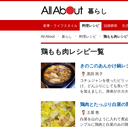
暮らし
家事・ライフスタイル
料理レシピ
冠婚葬祭
生
All About
暮らし
料理レシピ
鶏もも肉レシピ
鶏もも肉
レシピ一覧
きのこのあんかけ鍋レ
黒田 民子
コチュジャンを使ったピリ
け、どんぶりにしても良いで
を加えました。身体がホカ
鶏肉とたっぷり白菜の
土屋 敦
白菜を山のように入れて煮
ンプルに鶏肉と白菜のみの