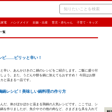
活家電
ハンドメイド
妊娠・出産
育児・赤ちゃん
子育て・キッズ
一覧
シピ……ピリッと辛い！
ッと辛い、あんかけきのこ鍋のレシピをご紹介します。ご飯に盛り付
しょう。また、うどんや餅を鍋に加えてもおすすめ！ 今回はお餅
ホカと温まる一品です。
鶏鍋レシピ！美味しい鍋料理の作り方
込んだ、体がぽかぽかと温まる鶏鍋の人気レシピです。ここでは、シ
鶏鍋を作りましたが、魚介やその他の肉など、さまざまな具を入れて
料