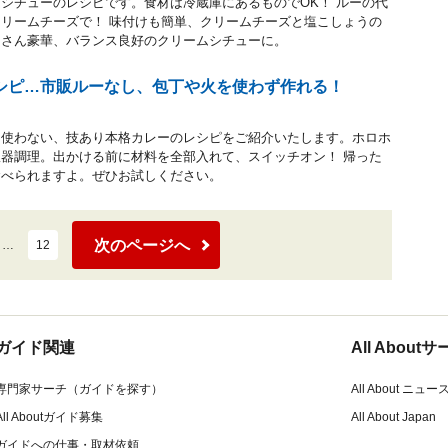
シチューのレシピです。食材は冷蔵庫にあるものでOK！ ルーの代
リームチーズで！ 味付けも簡単、クリームチーズと塩こしょうの
くさん豪華、バランス良好のクリームシチューに。
シピ…市販ルーなし、包丁や火を使わず作れる！
も使わない、技あり本格カレーのレシピをご紹介いたします。ホロホ
器調理。出かける前に材料を全部入れて、スイッチオン！ 帰った
食べられますよ。ぜひお試しください。
次のページへ
…
12
ガイド関連
All Abou
専門家サーチ（ガイドを探す）
All About ニュー
All Aboutガイド募集
All About Japan
ガイドへの仕事・取材依頼