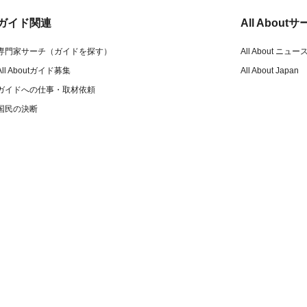
ガイド関連
All Abou
専門家サーチ（ガイドを探す）
All About ニュー
All Aboutガイド募集
All About Japan
ガイドへの仕事・取材依頼
国民の決断