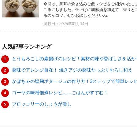
今回は、舞茸の炊き込みご飯レシピをご紹介いたし
ご飯にしました。仕上げに胡麻油を加えて、香りと
るのがコツ。ぜひお試しくださいね。
掲載日：2025年01月14日
人気記事ランキング
とうもろこしの素揚げのレシピ！素材の味や香ばしさを活か
1
薬味でアレンジ自在！ 焼きアジの薬味たっぷりおろし和え
2
かぼちゃの塩麹ポタージュの作り方！3ステップで簡単レシ
3
ゴーヤの味噌佃煮レシピ……ごはんがすすむ！
4
ブロッコリーのしょうが浸し
5