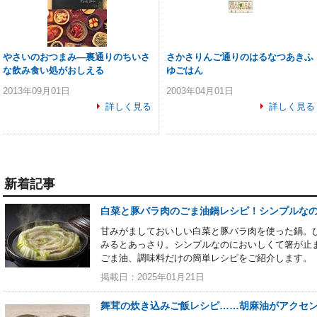
やさいのおつまみ―裏通りのちいさ
さかさりんご通りのはるなつあきふ
な飲み食い処がおしえる
ゆごはん
2013年09月01日
2003年04月01日
詳しく見る
詳しく見る
新着記事
白菜と豚バラ肉のごま油鍋レシピ！シンプルな
甘みがましておいしい白菜と豚バラ肉を使った鍋。
みるとあっさり。シンプルなのにおいしくて箸が止
ごま油、調味料だけの簡単レシピをご紹介します。
掲載日：2025年01月21日
舞茸の炊き込みご飯レシピ……胡麻油がアクセ