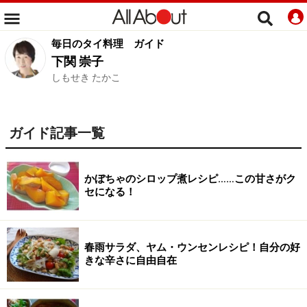
毎日のタイ料理
ガイド
下関 崇子
しもせき たかこ
ガイド記事一覧
かぼちゃのシロップ煮レシピ……この甘さがク
セになる！
春雨サラダ、ヤム・ウンセンレシピ！自分の好
きな辛さに自由自在