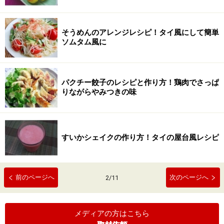
そうめんのアレンジレシピ！タイ風にして簡単
ソムタム風に
パクチー餃子のレシピと作り方！鶏肉でさっぱ
りながらやみつきの味
すいかシェイクの作り方！タイの屋台風レシピ
前のページへ
次のページへ
2
/
11
メディアの方はこちら