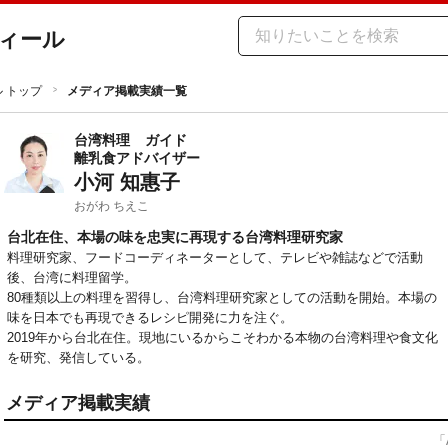
ィール
ル トップ
メディア掲載実績一覧
台湾料理
ガイド
離乳食アドバイザー
小河 知惠子
おがわ ちえこ
台北在住、本場の味を忠実に再現する台湾料理研究家
料理研究家、フードコーディネーターとして、テレビや雑誌などで活動
後、台湾に料理留学。

80種類以上の料理を習得し、台湾料理研究家としての活動を開始。本場の
味を日本でも再現できるレシピ開発に力を注ぐ。

2019年から台北在住。現地にいるからこそわかる本物の台湾料理や食文化
を研究、発信している。
メディア掲載実績
「