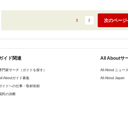
次のページ
1
2
ガイド関連
All Abou
専門家サーチ（ガイドを探す）
All About ニュー
All Aboutガイド募集
All About Japan
ガイドへの仕事・取材依頼
国民の決断