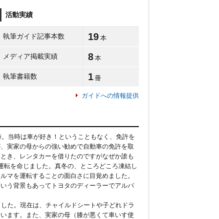
活動実績
19
執筆ガイド記事本数
本
8
メディア掲載実績
本
1
執筆書籍数
冊
ガイドへの情報提供
時。当時は車が好き！ということもなく、免許を
が、実家の母からの強い勧めで自動車の免許を取
たとき、レンタカーを借りたのですがなぜか誰も
運転を命じました。真冬の、ところどころ凍結し
クルマを運転することの面白さに目覚めました。
という背景もあってトヨタのディーラーでアルバ
ました。現在は、チャイルドシートや子どれドラ
ています。また、実家の母（膝が悪くて車いす使