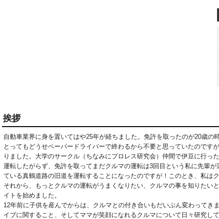
挨拶
自動車業界に身を置いてはや25年が経ちました。免許を取ったのが20歳の
とってもどうせペーパードライバーで終わるから不要と思っていたのです
りました。大学のサークル（ちなみにプロレス研究会）仲間で伊豆に行っ
運転したがらず、免許を取ってまだクルマの運転は3回目という私に先輩が
ている真鶴道路の旧道を運転することになったのですが！このとき、私は
それから、もっとクルマの運転がうまくなりたい、クルマの事を知りたい
イトを始めました。

12年前に子供を産んでからは、クルマとの付き合いもだいぶん変わってき
イブに関すること、そしてママが笑顔になれるクルマについて日々研究し