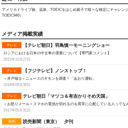
アメリカドライブ旅、温泉、TOEICをはじめ親子で様々な検定にチャレンジす
TOEIC940）
メディア掲載実績
【テレビ朝日】羽鳥慎一モーニングショー
テレビ
ロシアにおける日本の中古車の需要について【専門家コメント】
2022年10月27日
【フジテレビ】ノンストップ！
テレビ
＜井戸端Ｑ＞ニュースのギモンを調査！「あおり運転」
2018年08月30日
テレビ朝日「マツコ＆有吉かりそめ天国」
テレビ
＜お怒りメール＞スマホの電池が切れるのを異常に心配している人ってな
2017年05月31日
読売新聞（東京） 夕刊
新聞