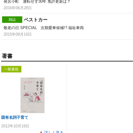
発言小町 運転せず30年 免許更新は？
2016年06月28日
ベストカー
雑誌
敬老の日 SPECIAL 次期愛車候補!? 福祉車両
2015年09月10日
著書
一般書籍
固有名詞子育て
2012年10月19日
詳しく見る