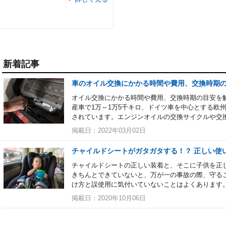
新着記事
車のオイル交換にかかる時間や費用、交換時期
オイル交換にかかる時間や費用、交換時期の目安を
産車で1万～1万5千キロ、ドイツ車を中心とする欧
されています。エンジンオイルの交換サイクルや交
掲載日：2022年03月02日
チャイルドシートがガタガタする！？ 正しい使
チャイルドシートの正しい装着と、そこに子供を正
きちんとできていないと、万が一の事故の際、守る
け方と誤使用に気付いていないことはよくあります
掲載日：2020年10月06日