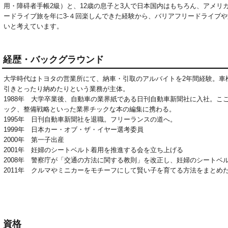
用・障碍者手帳2級）と、12歳の息子と3人で日本国内はもちろん、アメリ
ードライブ旅を年に3-４回楽しんできた経験から、バリアフリードライブ
いと考えています。
経歴・バックグラウンド
大学時代はトヨタの営業所にて、納車・引取のアルバイトを2年間経験。車
引きとったり納めたりという業務が主体。
1988年 大学卒業後、自動車の業界紙である日刊自動車新聞社に入社。こ
ック、整備戦略といった業界チックな本の編集に携わる。
1995年 日刊自動車新聞社を退職。フリーランスの道へ。
1999年 日本カー・オブ・ザ・イヤー選考委員
2000年 第一子出産
2001年 妊婦のシートベルト着用を推進する会を立ち上げる
2008年 警察庁が「交通の方法に関する教則」を改正し、妊婦のシートベ
2011年 クルマやミニカーをモチーフにして賢い子を育てる方法をまとめ
資格