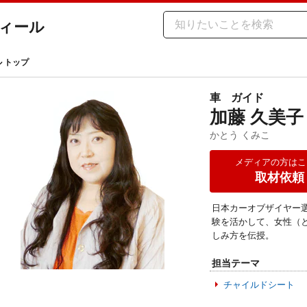
ィール
ル トップ
車
ガイド
加藤 久美子
かとう くみこ
メディアの方はこ
取材依頼
日本カーオブザイヤー
験を活かして、女性（
しみ方を伝授。
担当テーマ
チャイルドシート