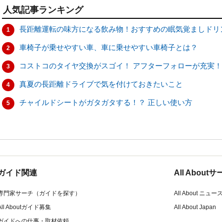
人気記事ランキング
長距離運転の味方になる飲み物！おすすめの眠気覚ましドリ
1
車椅子が乗せやすい車、車に乗せやすい車椅子とは？
2
コストコのタイヤ交換がスゴイ！ アフターフォローが充実！
3
真夏の長距離ドライブで気を付けておきたいこと
4
チャイルドシートがガタガタする！？ 正しい使い方
5
ガイド関連
All Abou
専門家サーチ（ガイドを探す）
All About ニュー
All Aboutガイド募集
All About Japan
ガイドへの仕事・取材依頼