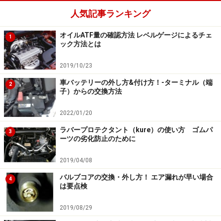
人気記事ランキング
オイルATF量の確認方法 レベルゲージによるチェ
1
ック方法とは
2019/10/23
車バッテリーの外し方&付け方！-ターミナル（端
2
子）からの交換方法
2022/01/20
ラバープロテクタント（kure）の使い方 ゴムパ
3
ーツの劣化防止のために
2019/04/08
バルブコアの交換・外し方！ エア漏れが早い場合
4
は要点検
2019/08/29