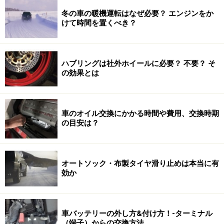
冬の車の暖機運転はなぜ必要？ エンジンをか
けて時間を置くべき？
ハブリングは社外ホイールに必要？ 不要？ そ
の効果とは
車のオイル交換にかかる時間や費用、交換時期
の目安は？
オートソック・布製タイヤ滑り止めは本当に有
効か
車バッテリーの外し方&付け方！-ターミナル
（端子）からの交換方法