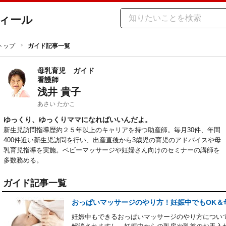
ィール
トップ
ガイド記事一覧
母乳育児
ガイド
看護師
浅井 貴子
あさい たかこ
ゆっくり、ゆっくりママになればいいんだよ。
新生児訪問指導歴約２５年以上のキャリアを持つ助産師。毎月30件、年間
400件近い新生児訪問を行い、出産直後から3歳児の育児のアドバイスや母
乳育児指導を実施。ベビーマッサージや妊婦さん向けのセミナーの講師を
多数務める。
ガイド記事一覧
おっぱいマッサージのやり方！妊娠中でもOK＆
妊娠中もできるおっぱいマッサージのやり方につい