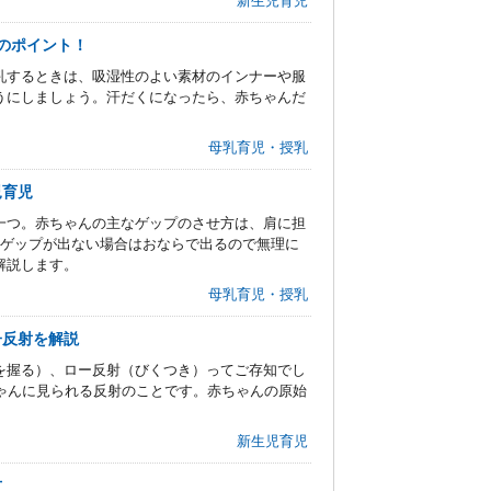
新生児育児
のポイント！
乳するときは、吸湿性のよい素材のインナーや服
うにしましょう。汗だくになったら、赤ちゃんだ
母乳育児・授乳
児育児
一つ。赤ちゃんの主なゲップのさせ方は、肩に担
。ゲップが出ない場合はおならで出るので無理に
解説します。
母乳育児・授乳
子反射を解説
を握る）、ロー反射（びくつき）ってご存知でし
ゃんに見られる反射のことです。赤ちゃんの原始
新生児育児
方