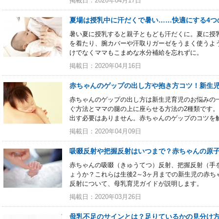
掲載日：2020年04月17日
夏場は授乳中に汗だくで暑い……快適にする4つ
暑い夏に授乳すると親子ともども汗だくに。夏に授
を着たり、腕カバーや汗取りガーゼをうまく使うよ
けでなくママもこまめな水分補給を忘れずに。
掲載日：2020年04月16日
赤ちゃんのゲップの出し方や抱き方コツ！新生
赤ちゃんのゲップの出し方は新生児育児のお悩みの
ぐ方法とママの腿の上に座らせる方法の2種類です
出す必要はありません。赤ちゃんのゲップのコツを
掲載日：2020年04月09日
吸啜反射や把握反射はいつまで？赤ちゃんの原
赤ちゃんの吸啜（きゅうてつ）反射、把握反射（手
ょうか？これらは生後2～3ヶ月までの新生児の赤ち
反射について、母乳育児ガイドが説明します。
掲載日：2020年03月26日
母乳不足のサインとは？足りているかの見分け