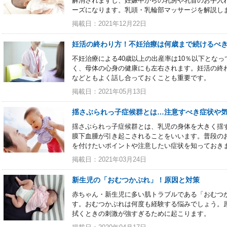
解消されますし、妊娠中からの乳房や乳首のお手入
ーズになります。乳頭・乳輪部マッサージを解説し
掲載日：2021年12月22日
妊活の終わり方！不妊治療は何歳まで続けるべ
不妊治療による40歳以上の出産率は10％以下とな
く、母体の心身の健康にも左右されます。妊活の終
などともよく話し合っておくことも重要です。
掲載日：2021年05月13日
揺さぶられっ子症候群とは…注意すべき症状や
揺さぶられっ子症候群とは、乳児の身体を大きく揺
膜下血腫が引き起こされることをいいます。普段の
を付けたいポイントや注意したい症状を知っておき
掲載日：2021年03月24日
新生児の「おむつかぶれ」！原因と対策
赤ちゃん・新生児に多い肌トラブルである「おむつ
す。おむつかぶれは何度も経験する悩みでしょう。
拭くときの刺激が強すぎるために起こります。