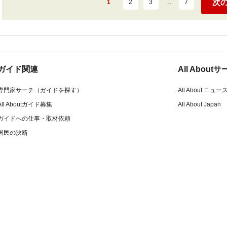
次
1
2
3
…
7
ガイド関連
All Abou
専門家サーチ（ガイドを探す）
All About ニュー
All Aboutガイド募集
All About Japan
ガイドへの仕事・取材依頼
国民の決断