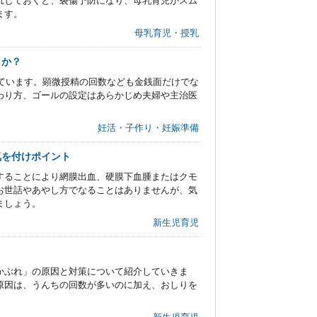
れしておくと、裂傷予防になり、母乳育児がスム
ます。
母乳育児・授乳
きか？
っています。顕微授精の回数なども金銭面だけでな
わり方、ゴールの設定はあらかじめ夫婦や主治医
妊活・子作り・妊娠準備
気を付けポイント
することにより網膜出血、硬膜下血腫またはクモ
お世話やあやし方でなることはありませんが、気
ましょう。
新生児育児
かぶれ」の原因と対策について紹介していきま
原因は、うんちの回数が多いのに加え、おしりを