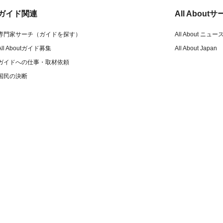
ガイド関連
All Abou
専門家サーチ（ガイドを探す）
All About ニュー
All Aboutガイド募集
All About Japan
ガイドへの仕事・取材依頼
国民の決断