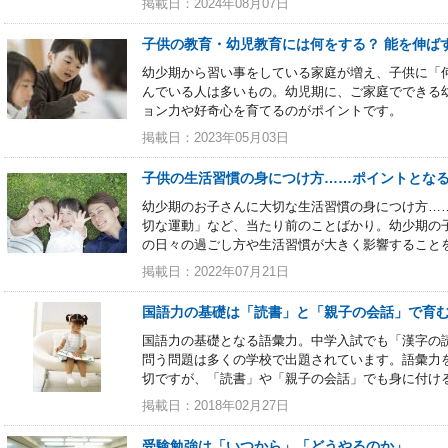
掲載日：2024年08月07日
子供の教育・幼児教育には何をする？ 能を伸ば
幼少期から習い事をしている家庭が増え、子供に「
んでいる人は多いもの。幼児期に、ご家庭でできる
ョン力や好奇心を育てるのがポイントです。
掲載日：2023年05月03日
子供の生活習慣の身につけ方……ポイントとな
幼少期のお子さんに大切な生活習慣の身につけ方…
切な運動」など、当たり前のことばかり。幼少期の
の日々の過ごし方や生活習慣が大きく影響すること
掲載日：2022年07月21日
国語力の基礎は「読書」と「親子の会話」で育
国語力の基礎となる語彙力。中学入試でも「漢字の
問う問題は多くの学校で出題されています。語彙力
切ですが、「読書」や「親子の会話」でも身に付け
掲載日：2018年02月27日
受験勉強は「いつから」「どうやるのか」