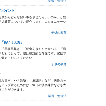
学習・勉強法
すポイント
何歳からどんな習い事をさせたらいいのか」と悩
幼児教育についてご紹介します。コミュニケーシ
子供の教育
る「あいうえお」
…「早寝早起き」「朝食をきちんと食べる」「適
子どもにとって、親は絶対的な存在です。家庭で
を覚えておいてください。
子供の教育
む
読み書き」や「熟語」「反対語」など、語彙力を
をアップするためには、毎日の漢字練習なども大
ることができます。
学習・勉強法