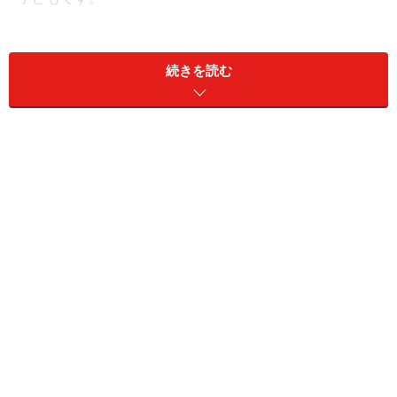
続きを読む
努力に対する賞賛は、お子さんのやる気を上げることが
できます。このときに意識して欲しいのは、「テストが
良かったんだから、○○も頑張れるよね」などと勉強以外
のことを同時に要求しないこと。他のことも同時に要求