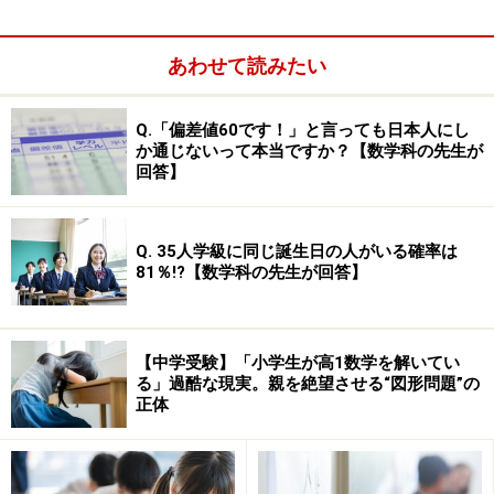
してしまうと、一気にお子さんのやる気が下がってしま
うので、勉強に対する努力をほめることに徹してくださ
あわせて読みたい
い。
Q.「偏差値60です！」と言っても日本人にし
か通じないって本当ですか？【数学科の先生が
回答】
解けなかった問題が解けるようになったら
ほめる
Q. 35人学級に同じ誕生日の人がいる確率は
そして、テストの得点が良かったときよりもほめて欲し
81％!?【数学科の先生が回答】
いのが、テストのやり直しをしてテスト本番では解けな
かった問題ができるようになったとき。勉強のサイクル
は、学校や塾の授業で新しいことを学び、それを宿題な
【中学受験】「小学生が高1数学を解いてい
どの自宅学習で復習し、テストで習得度を確かめ、テス
る」過酷な現実。親を絶望させる“図形問題”の
正体
トが返却されて不正解だった問題を解けるようにやり直
しをすることです。多くのお子さんは、返却されたテス
トの得点に一喜一憂するだけで間違えた問題のやり直し