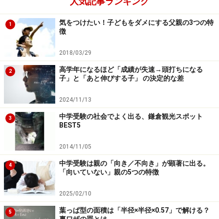
人気記事ランキング
気をつけたい！子どもをダメにする父親の3つの特
1
徴
2018/03/29
高学年になるほど「成績が失速→頭打ちになる
2
子」と「あと伸びする子」 の決定的な差
2024/11/13
中学受験の社会でよく出る、鎌倉観光スポット
3
BEST5
2014/11/05
中学受験は親の「向き／不向き」が顕著に出る。
4
「向いていない」親の5つの特徴
2025/02/10
葉っぱ型の面積は「半径×半径×0.57」で解ける？
5