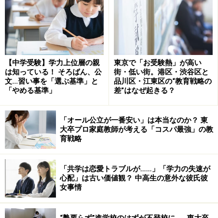
を疎かにしますが、それでは学力の定着には繋がりませ
ん。
【中学受験】学力上位層の親
東京で「お受験熱」が高い
は知っている！ そろばん、公
街・低い街。港区・渋谷区と
文…習い事を「選ぶ基準」と
品川区・江東区の“教育戦略の
「やめる基準」
差”はなぜ起きる？
「オール公立が一番安い」は本当なのか？ 東
大卒プロ家庭教師が考える「コスパ最強」の教
育戦略
「共学は恋愛トラブルが……」「学力の失速が
心配」は古い価値観？ 中高生の意外な彼氏彼
女事情
ですから、お子さんにテストのやり直しの大切さを伝え
るためにも、テストのやり直しをしてテスト本番では解