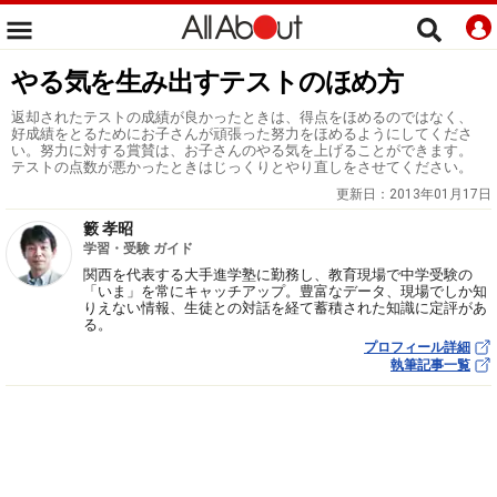
やる気を生み出すテストのほめ方
返却されたテストの成績が良かったときは、得点をほめるのではなく、
好成績をとるためにお子さんが頑張った努力をほめるようにしてくださ
い。努力に対する賞賛は、お子さんのやる気を上げることができます。
テストの点数が悪かったときはじっくりとやり直しをさせてください。
更新日：
2013年01月17日
籔 孝昭
学習・受験 ガイド
関西を代表する大手進学塾に勤務し、教育現場で中学受験の
「いま」を常にキャッチアップ。豊富なデータ、現場でしか知
りえない情報、生徒との対話を経て蓄積された知識に定評があ
る。
プロフィール詳細
執筆記事一覧