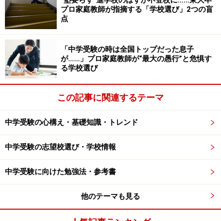
“塾要らず”進学校のはずが不登校に……東大卒
けなかった問題ができるようになったときの賞賛が大切
プロ家庭教師が指摘する「学校選び」2つの盲
点
です。子どもはお世辞や皮肉をさほど理解できていませ
ん。大人だったら「こんなほめ方だったら白々しいので
は？」とか、「皮肉と取られるのではないだろうか？」
「中学受験の時は全国トップだった息子
が……」プロ家庭教師が“最大の愚行”と危惧す
と思うようなほめ方でも、お子さんは大喜びします。そ
る学校選び
の喜びが、お子さんのやる気を生み出し、お子さんの成
長に大きな力となります。
この記事に関連するテーマ
中学受験の心構え・基礎知識・トレンド
>> 悪かったときはどうする？
中学受験の志望校選び・学校情報
※記事内容は執筆時点のものです。最新の内容をご確認くださ
い。
中学受験に向けた勉強法・参考書
次のページへ
1
/
2
他のテーマも見る