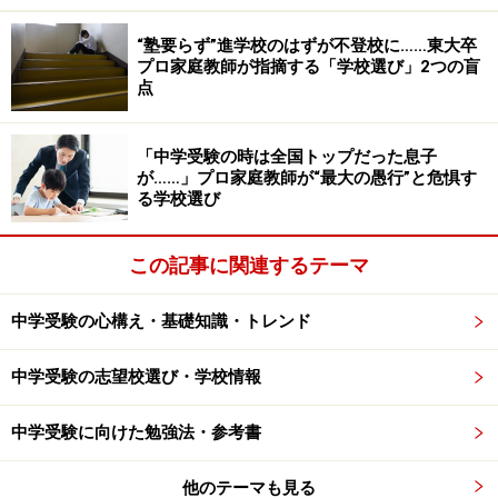
ちです。
“塾要らず”進学校のはずが不登校に……東大卒
プロ家庭教師が指摘する「学校選び」2つの盲
子どものためを思ってしていることですから、これは愛
点
情の表れではあるわけです。その気持ちは尊いものです
が、子どもの行動へのこうした干渉が多くなると、子ど
「中学受験の時は全国トップだった息子
もの勉強への意欲は低下し、考える力も失われます。
が……」プロ家庭教師が“最大の愚行”と危惧す
る学校選び
それどころか、子どもが将来、うつ病や不安症になるリ
スクが上がることを示す研究まであるので注意が必要で
この記事に関連するテーマ
す。メンタルヘルスに悪影響があれば、子どもの人生の
中学受験の心構え・基礎知識・トレンド
幸福度を下げることに直結します。それは決して望まし
いことではありませんよね。なぜそんなことが起こって
中学受験の志望校選び・学校情報
しまうのでしょうか？
中学受験に向けた勉強法・参考書
それは、親が子どものやっていることに干渉し過ぎる
と、子どもに「あなたのやっていることはダメだ」とい
他のテーマも見る