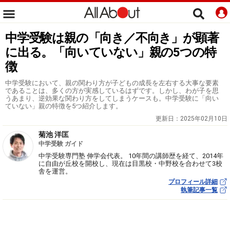
中学受験は親の「向き／不向き」が顕著
に出る。「向いていない」親の5つの特
徴
中学受験において、親の関わり方が子どもの成長を左右する大事な要素
であることは、多くの方が実感しているはずです。しかし、わが子を思
うあまり、逆効果な関わり方をしてしまうケースも。中学受験に「向い
ていない」親の特徴を5つ紹介します。
更新日：
2025年02月10日
菊池 洋匡
中学受験 ガイド
中学受験専門塾 伸学会代表。 10年間の講師歴を経て、2014年
に自由が丘校を開校し、現在は目黒校・中野校を合わせて3校
舎を運営。
プロフィール詳細
執筆記事一覧