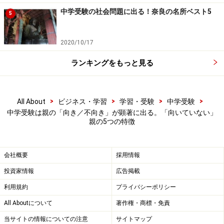
中学受験の社会問題に出る！奈良の名所ベスト5
5
中学受験をするのは、お子さんの将来の幸せのためです
よね？ もし過干渉がやめられず、子どもの人生を不幸な
2020/10/17
ものにしてしまう危険性があるのなら、中学受験はしな
いほうが無難かもしれません。
ランキングをもっと見る
怒鳴ったり、叩いたりして子どもを勉強させる親御さん
>
>
>
>
All About
ビジネス・学習
学習・受験
中学受験
もときどきいます。教育虐待やその予備軍です。こうし
中学受験は親の「向き／不向き」が顕著に出る。「向いていない」
たスパルタ指導は、効果がある場合もあります。特に、
親の5つの特徴
短期的に見れば、親が怖いから勉強するのですが、それ
なりに成果が出るわけです。しかし、長期的に見れば、
会社概要
採用情報
いずれ失速をします。中にはメンタルに深刻な悪影響が
投資家情報
広告掲載
出る場合もあります。
利用規約
プライバシーポリシー
実際、叩いて、無理やり勉強させていた結果、大手塾で
All Aboutについて
著作権・商標・免責
一番上のクラスの成績を取っていた子が、6年生の夏ご
当サイトの情報についての注意
サイトマップ