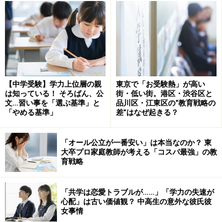
いケースがかなりあります。
私が主催する保護者セミナーに参加いただいた後、「子
どもが勉強しない原因が自分にあったと気づいて愕然と
した」とおっしゃった方がいました。あなたもぜひ、ご
自身が中学受験に向いていない親に当てはまらないかチ
ェックしてみてください。
【中学受験】学力上位層の親
東京で「お受験熱」が高い
は知っている！ そろばん、公
街・低い街。港区・渋谷区と
文…習い事を「選ぶ基準」と
品川区・江東区の“教育戦略の
中学受験に向いていない親の特徴1. 強制的
「やめる基準」
差”はなぜ起きる？
に勉強させる親
「オール公立が一番安い」は本当なのか？ 東
子どもが何かをしているときに、ついつい「ああしなさ
大卒プロ家庭教師が考える「コスパ最強」の教
い」「こうしなさい」と指示を出していませんか？ 例え
育戦略
ば「早く宿題をやりなさい」「間違えたら解き直しなさ
い」などです。中学受験のために塾通いをさせている
「共学は恋愛トラブルが……」「学力の失速が
と、テストの前には良い点数を取らせてあげたいから、
心配」は古い価値観？ 中高生の意外な彼氏彼
女事情
子どもの勉強に口出ししたくなってしまうことがありが