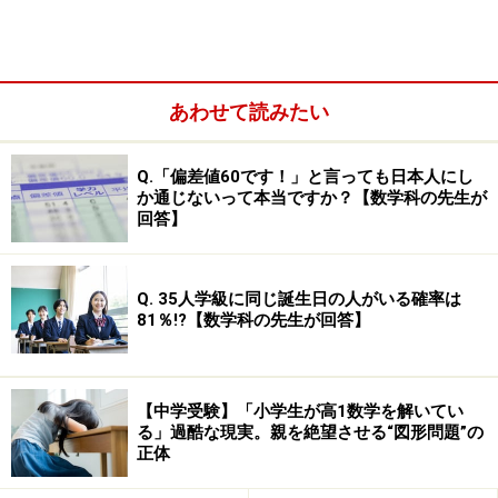
あわせて読みたい
Q.「偏差値60です！」と言っても日本人にし
『中学受験 親がやるべきサポート大全』
では、中学受験
か通じないって本当ですか？【数学科の先生が
回答】
に向かない子の特徴についてお話ししています。しかし
仮に中学受験に向かない子だったとしても、子どもは周
囲の大人のサポートで成長し、変わっていくことができ
Q. 35人学級に同じ誕生日の人がいる確率は
ます。
81％!?【数学科の先生が回答】
ここでは、中学受験に向かない親の特徴についてお話を
します。難しいのは、子どもよりもむしろ親のほうで
【中学受験】「小学生が高1数学を解いてい
る」過酷な現実。親を絶望させる“図形問題”の
す。子どもの成長のサポートをするどころか、むしろ足
正体
を引っ張るような関わり方をしているのに気づいていな