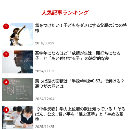
うメッセージとして伝わってしまうからです。その結
果、子どもは完璧ではないことを恐れる「完璧主義」に
人気記事ランキング
なり、完璧な行動ができなかったとき自分を責めるよう
気をつけたい！子どもをダメにする父親の3つの特
1
になってしまいます。
徴
2018/03/29
しかし、人間は完璧な行動などそうそうできません。つ
まり、完璧でなければいけないと思っているのに完璧に
高学年になるほど「成績が失速→頭打ちになる
2
子」と「あと伸びする子」 の決定的な差
なれない結果、常に自分のことを責め続けるようになっ
てしまうのです。これは不適応な完璧主義と呼ばれ、先
2024/11/13
ほどお伝えしたように不安症やうつ病の原因となり、子
葉っぱ型の面積は「半径×半径×0.57」で解ける？
3
どもの人生の幸福度を下げる原因となるそうです。
裏ワザの罪とは
2024/12/04
シンガポール国立大学などの調査（※）でも、そうした
【中学受験】学力上位層の親は知っている！ そろ
過干渉な育てられ方をした子たちほど、自分を批判する
4
ばん、公文…習い事を「選ぶ基準」と「やめる基
傾向が強く、そして自己批判的な態度は、抑うつ症状や
準」
不安の増加と相関関係があることが確認されました。
2025/11/25