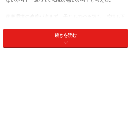
ないから」「通っている塾が悪いから」と考える。
家庭環境の改善が進まず、子どものやる気も、成績も下
がる一方……。
続きを読む
〇：成績が上がらない理由をいろいろな角度から考え
る。その中で、親にコントロールできるものは何かを見
つけ、対処する。
子どもが勉強しやすい環境が整い、やる気が上がって、
成績も上がる。