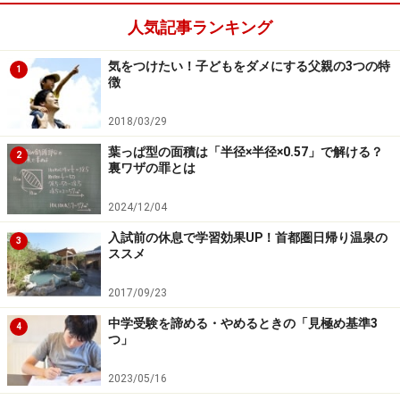
人気記事ランキング
【出題校】
市川（1回）、甲陽学院（1日目）、東大寺学園、立教女
気をつけたい！子どもをダメにする父親の3つの特
1
徴
学院、鷗友学園（1回）、淑徳与野（2回）、跡見（特待
2回）、山脇（A）、高輪（A）、昭和秀英（1回）、茗溪
2018/03/29
（2回）などで出題。
葉っぱ型の面積は「半径×半径×0.57」で解ける？
2
裏ワザの罪とは
2. 『あの空の色がほしい』（蟹江杏著 河出書房新社
2024/12/04
2024年5月刊）
入試前の休息で学習効果UP！首都圏日帰り温泉の
3
あの空の色がほしい
ススメ
2017/09/23
中学受験を諦める・やめるときの「見極め基準3
4
つ」
2023/05/16