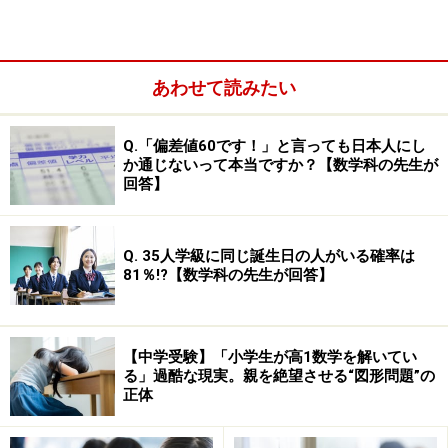
フリーにはなりません。
実物の入試問題で演習した方がいい理由
あわせて読みたい
筆者が経営する千葉県柏市の塾では、毎年中学入試終了
Q.「偏差値60です！」と言っても日本人にし
後に各中学校（100校超）から入試問題を送付してもら
か通じないって本当ですか？【数学科の先生が
い、それらをデータベース化して教材を作成していま
回答】
す。
Q. 35人学級に同じ誕生日の人がいる確率は
直近5年分程度は紙ベースでファイル保管し、難関中の
81％!?【数学科の先生が回答】
実物入試問題（首都圏御三家・有名中学、灘、ラ・サー
ルなど）の過去問はデジタルデータで25年分超全てそろ
えています。
【中学受験】「小学生が高1数学を解いてい
る」過酷な現実。親を絶望させる“図形問題”の
正体
それらの国語問題の出典元をエクセルに入力し、そのリ
ストと実物の入試問題、そして声の教育社が出版してい