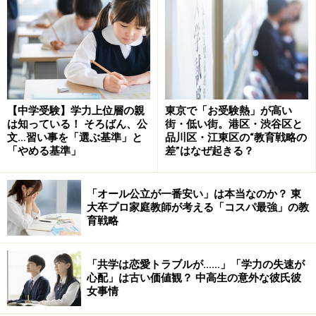
る過去30年分以上の過去問（赤本）、直近10年分の日能
研の銀本などを参考に国語の教材作成を行います。
小学6年生の塾生たちの秋の入試問題演習では、これら
実物入試問題のコピーを出力して入試本番と同じ環境で
演習してもらいます。下書きスペースのある・なしを確
【中学受験】学力上位層の親
東京で「お受験熱」が高い
認できるのは実物の入試問題だけであるため、12歳の子
は知っている！ そろばん、公
街・低い街。港区・渋谷区と
文…習い事を「選ぶ基準」と
品川区・江東区の“教育戦略の
どもが実物の入試問題で演習を行う効果は高いからで
「やめる基準」
差”はなぜ起きる？
す。
「オール公立が一番安い」は本当なのか？ 東
2025年度の中学入試で最も出題された図書
大卒プロ家庭教師が考える「コスパ最強」の教
12選
育戦略
さて、前置きが長くなりましたが、本題に入ります。
「共学は恋愛トラブルが……」「学力の失速が
心配」は古い価値観？ 中高生の意外な彼氏彼
弊塾の出典リストに基づいた2025年度入試の頻出作品は
女事情
以下の通りです。