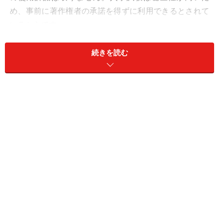
め、事前に著作権者の承諾を得ずに利用できるとされて
いるからです。
しかし、著作権に敏感な作家の文章で入試問題を作成す
続きを読む
ると、市販の過去問（赤本）などに掲載する際に許諾が
下りず、出題校にとっても受験生にとっても大きなデメ
リットとなります。こうした配慮もあるのでしょう。特
に難関中学では昔の名文がよく出題されます。
国語の教材に関する著作権問題の影響は大きく、四谷大
塚が販売する教科別の「週テスト問題集」で国語だけが
ラインアップされていないのもこのためです。
ちなみに著作権の保護期間は、原則として著作者の死後
70年または作品の公表後70年（団体名義や著作者が有名
でない場合）ですので、かなり昔の作品でないと著作権