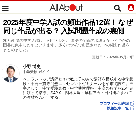
2025年度中学入試の頻出作品12選！ なぜ
同じ作品が出る？ 入試問題作成の裏側
2025年度の中学入試は、例年と比べ、国語の問題の出典元がいくつかの
図書に集中した年といえます。多くの学校で出題された12の頻出作品を
まとめました。
更新日：
2025年05月09日
小野 博史
中学受験 ガイド
ベテラントップ講師とその教え子のみで講師を構成する中学受
験・中高一貫専門塾エクセレントゼミナールを柏市で設立。主
宰として、中学受験算数・中学受験理科・中高の数学を25年超
に渡って指導。SAPIX・四谷大塚・早稲アカ・日能研のすべて
の教材をカバーする。
プロフィール詳細
執筆記事一覧