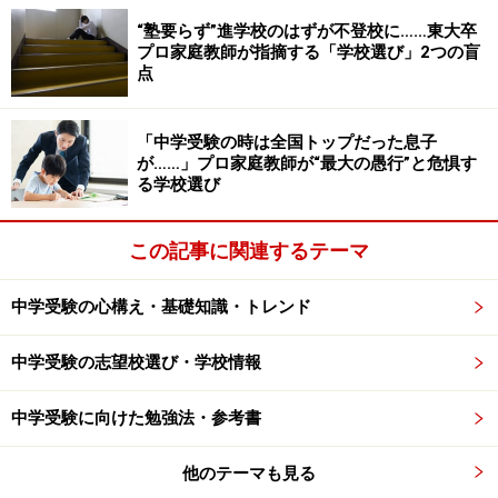
※以下、エクセレントゼミナール調べ
“塾要らず”進学校のはずが不登校に……東大卒
プロ家庭教師が指摘する「学校選び」2つの盲
点
1. 『わからない世界と向き合うために』（中屋敷均著 筑
摩書房 2024年2月刊）
「中学受験の時は全国トップだった息子
が……」プロ家庭教師が“最大の愚行”と危惧す
わからない世界と向き合うために (ちくまプリマー新
る学校選び
書)
この記事に関連するテーマ
中学受験の心構え・基礎知識・トレンド
中学受験の志望校選び・学校情報
中学受験に向けた勉強法・参考書
Amazonで見る
他のテーマも見る