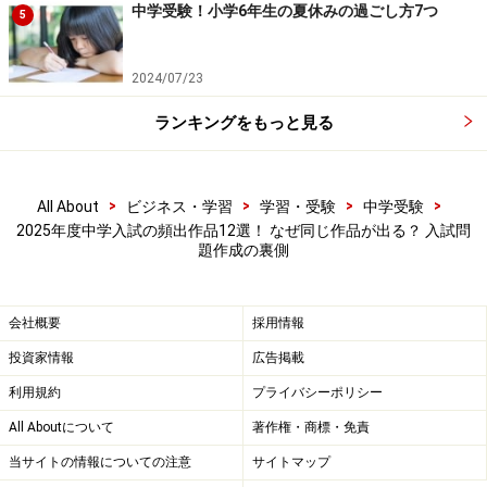
中学受験！小学6年生の夏休みの過ごし方7つ
5
Amazonで見る
2024/07/23
ランキングをもっと見る
【出題校】
海城（2回）、慶應湘南藤沢、横浜共立（1回）、学習院
>
>
>
>
All About
ビジネス・学習
学習・受験
中学受験
女子（B）、大妻（1回）、三輪田（2回）、明大中野（2
2025年度中学入試の頻出作品12選！ なぜ同じ作品が出る？ 入試問
回）、サレジオ（B）などで出題。
題作成の裏側
3. 『透明なルール』（佐藤いつ子著 KADOKAWA 2024年
会社概要
採用情報
4月刊）
投資家情報
広告掲載
透明なルール (角川書店単行本)
利用規約
プライバシーポリシー
All Aboutについて
著作権・商標・免責
当サイトの情報についての注意
サイトマップ