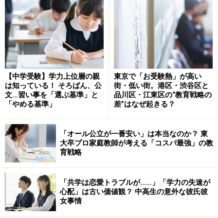
1．一日のスケジュールを立て、受験勉強の
時間を決める
夏休みは何と言っても学校がありません。中学受験を控
えた小6受験生の皆さんは、時間はたっぷりあると思う
でしょう。ところが、朝起きる時間やら、やるべき勉強
【中学受験】学力上位層の親
東京で「お受験熱」が高い
やらをきちんと決めておかないと、あっという間に時間
は知っている！ そろばん、公
街・低い街。港区・渋谷区と
文…習い事を「選ぶ基準」と
品川区・江東区の“教育戦略の
は過ぎ去ってしまいます。
「やめる基準」
差”はなぜ起きる？
中学受験生は、やはりきちんと「一日のスケジュール」
「オール公立が一番安い」は本当なのか？ 東
を決めておくのがよいでしょう。朝は何時に起きるの
大卒プロ家庭教師が考える「コスパ最強」の教
か、夜は何時に寝るのかなどの基本的なスケジュールは
育戦略
もちろんのこと、どの時間に何の勉強をするのかについ
ても、しっかりと計画を立てておくことが大切です。
「共学は恋愛トラブルが……」「学力の失速が
心配」は古い価値観？ 中高生の意外な彼氏彼
女事情
この時、無理やり勉強時間を詰め込まない方が賢明で
す。無理な勉強計画を立てると、最後までもちません。