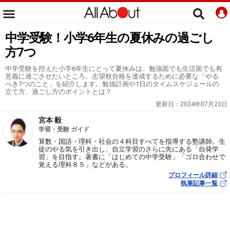
中学受験！小学6年生の夏休みの過ごし
方7つ
中学受験を控えた小学6年生にとって夏休みは、勉強面でも生活面でも有
意義に過ごさせたいところ。志望校合格を達成するために必要な「やる
べき7つのこと」を紹介します。勉強計画や1日のタイムスケジュールの
立て方、過ごし方のポイントとは？
更新日：
2024年07月23日
宮本 毅
学習・受験 ガイド
算数・国語・理科・社会の４科目すべてを指導する塾講師。生
徒のやる気を引き出し、自立学習のさらに先にある「自発学
習」を目指す。著書に「はじめての中学受験」「ゴロ合わせで
覚える理科８５」などがある。
プロフィール詳細
執筆記事一覧