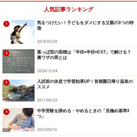
してください。
人気記事ランキング
気をつけたい！子どもをダメにする父親の3つの特
1
3．余計な中学受験問題集を買わない
徴
夏休みは学校がありませんので、ついつい「あれもやら
2018/03/29
せよう、これもやらせよう」と欲張る気持ちが首をもた
葉っぱ型の面積は「半径×半径×0.57」で解ける？
2
裏ワザの罪とは
げます。自分がやるわけではないので、お子様の負担を
考えずにたくさん中学受験問題集を買い込んで、結局や
2024/12/04
る暇がなかった、なんてこともよくあります。
入試前の休息で学習効果UP！首都圏日帰り温泉の
3
ススメ
夏休みは確かにたくさん時間がありますが、塾の夏期講
2017/09/23
習も朝から晩まで入っていますので、自由になる時間は
そう多くはありません。効率的に学習を進める上でも、
中学受験を諦める・やめるときの「見極め基準3
4
つ」
余計な問題集は買わずに、塾のレギュラーテキストをし
っかり活用されることをお勧めします。
2023/05/16