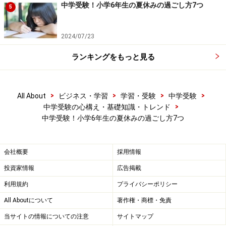
中学受験！小学6年生の夏休みの過ごし方7つ
5
2024/07/23
ランキングをもっと見る
>
>
>
>
All About
ビジネス・学習
学習・受験
中学受験
>
中学受験の心構え・基礎知識・トレンド
中学受験！小学6年生の夏休みの過ごし方7つ
会社概要
採用情報
4．夏期講習の単科講座を取りすぎない
投資家情報
広告掲載
中学受験の塾の先生は営業ノルマなどもあり、単科講座
利用規約
プライバシーポリシー
をやたらと勧めて来る場合があります。しかしここはや
All Aboutについて
著作権・商標・免責
んわりとお断りして、必要最小限のものだけを受講する
当サイトの情報についての注意
サイトマップ
ようにしましょう。単科講座をたくさん取りすぎると、