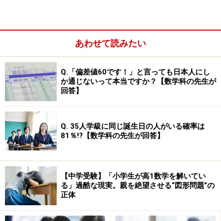
あわせて読みたい
Q.「偏差値60です！」と言っても日本人にし
1．一日の勉強スケジュールを立てる
か通じないって本当ですか？【数学科の先生が
2．夏休み40日間のスケジュールを立てる
回答】
3．余計な中学受験問題集を買わない
4．夏期講習の単科講座を取りすぎない
Q. 35人学級に同じ誕生日の人がいる確率は
81％!?【数学科の先生が回答】
5．夏休み中に苦手科目・弱点を克服
6．家族で夏休みの目標を決める
7．第一志望校の過去問題を最低1回はとく
【中学受験】「小学生が高1数学を解いてい
る」過酷な現実。親を絶望させる“図形問題”の
正体