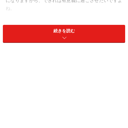
になりますから、できれば有意義に過ごさせたいですよ
ね。
そこで今回は、長い夏休みに学習効果を高め、志望校合
続きを読む
格に近づくために必要な「最後の夏休みにやらせるべき
7つのこと」を紹介します。小6中学受験生の夏休みの勉
強時間や勉強法、タイムスケジュールや過ごし方のコツ
とは？
＜目次＞