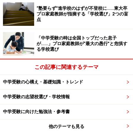
三日坊主になってしまっては本末転倒ですから。
“塾要らず”進学校のはずが不登校に……東大卒
プロ家庭教師が指摘する「学校選び」2つの盲
点
2．夏休み40日間の受験勉強スケジュールを
「中学受験の時は全国トップだった息子
立てる
が……」プロ家庭教師が“最大の愚行”と危惧す
る学校選び
中学受験に向けた夏休みの一日のスケジュールを立てた
ら、今度は夏休みの日割りのスケジュールを立てましょ
この記事に関連するテーマ
う。塾の予定などは既に出ているはずですから、それら
をきちんとスケジュール表に書き込んでいくことで、勉
中学受験の心構え・基礎知識・トレンド
強時間はどのくらい確保できるのか、レクリエーション
タイムはどのくらい取れるのかなどが見えてきます。
中学受験の志望校選び・学校情報
時間を無駄にしないためにも、ご家族で相談しながら、
中学受験に向けた勉強法・参考書
計画表を作ります。この時も、無理のない勉強計画を立
他のテーマも見る
てることが大切です。予備日などをうまく設けて、調整