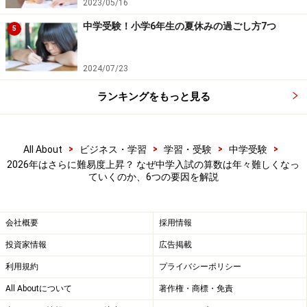
はいたものの、埼玉・千葉・神奈川在住の受験生は通学
2023/05/16
距離の短い県内私立中学校を選ぶ傾向が強かったのがコ
中学受験！小学6年生の夏休みの過ごし方7つ
5
ロナ禍の入試です。
2024/07/23
要因3：英語加点入試の増加
ランキングをもっと見る
2020年度の小学校3年生から新学習指導要領が全面実施
となり、小学校の授業で英語（外国語）が必修化されま
した。それを受けて、中学入試で英語加点方式を採用す
>
>
>
>
All About
ビジネス・学習
学習・受験
中学受験
る中学校が増えています。
2026年はさらに難易度上昇？ なぜ中学入試の算数は年々難しくなっ
ていくのか、6つの要因を解説
2025年度の豊島岡女子中の入試では、従来の4科目判定
に加えて、国語と算数と英検資格による判定を追加しま
会社概要
採用情報
した。英検のCSEスコアにより、英検準1級以上
投資家情報
広告掲載
（CSE2304以上）で100点、英検2級（CSE1980～
利用規約
プライバシーポリシー
2303）で90点、英検準2級（CSE1980以上）で80点、英
All Aboutについて
著作権・商標・免責
検準2級（CSE1728～1979）で70点、英検3級