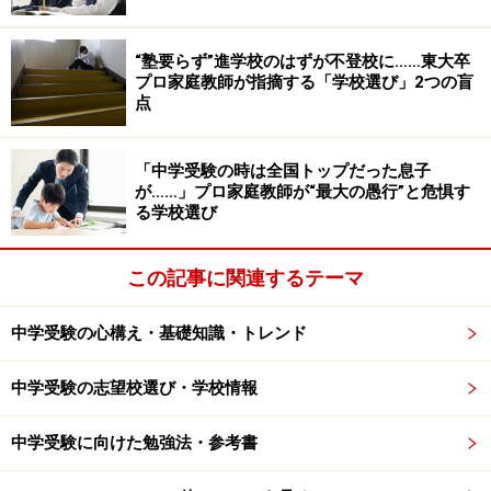
このように、2021～2022年度入試は新型コロナウイルス
“塾要らず”進学校のはずが不登校に……東大卒
の影響で難度が易化した時期といえます。
プロ家庭教師が指摘する「学校選び」2つの盲
点
要因2：東京午後入試の新設ラッシュ
「中学受験の時は全国トップだった息子
コロナ禍は学校運営にも大きな影を落としました。
が……」プロ家庭教師が“最大の愚行”と危惧す
る学校選び
ほとんどの私立中学校が、受験生の父母を対象とした学
この記事に関連するテーマ
校説明会を中止し、文化祭などのイベントへの来校を禁
止したことで、受験生向けの学校体験型イベントが開催
中学受験の心構え・基礎知識・トレンド
できませんでした。
中学受験の志望校選び・学校情報
その結果、受験生を減らすことになった中堅私立中学校
は、最後のブルーオーシャンだった2月1日、2日の午後
中学受験に向けた勉強法・参考書
入試へと参入してきました。