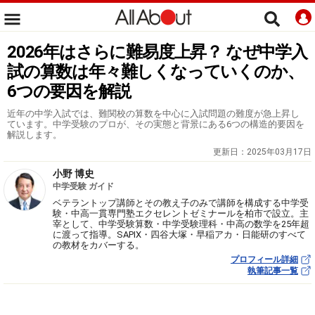
2026年はさらに難易度上昇？ なぜ中学入
試の算数は年々難しくなっていくのか、
6つの要因を解説
近年の中学入試では、難関校の算数を中心に入試問題の難度が急上昇し
ています。中学受験のプロが、その実態と背景にある6つの構造的要因を
解説します。
更新日：
2025年03月17日
小野 博史
中学受験 ガイド
ベテラントップ講師とその教え子のみで講師を構成する中学受
験・中高一貫専門塾エクセレントゼミナールを柏市で設立。主
宰として、中学受験算数・中学受験理科・中高の数学を25年超
に渡って指導。SAPIX・四谷大塚・早稲アカ・日能研のすべて
の教材をカバーする。
プロフィール詳細
執筆記事一覧