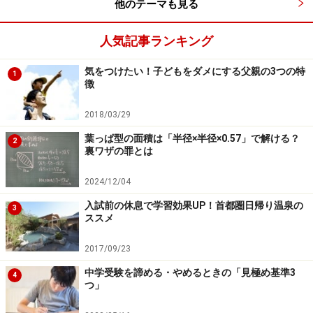
他のテーマも見る
それらの午後入試方式が、算数1科目入試や得意科目選
人気記事ランキング
択入試方式だったことが、算数の難度上昇に拍車をかけ
たと言っていいと思います。
気をつけたい！子どもをダメにする父親の3つの特
1
徴
四谷大塚の合不合判定テストの現在の偏差値表は、1枚
2018/03/29
目が「1月前半～2/1午前」、2枚目が「2/1午後、2/2午
前、2/2午後」、3枚目が「2/3、2/4以降」の3枚組みで
葉っぱ型の面積は「半径×半径×0.57」で解ける？
2
裏ワザの罪とは
すが、それまで2枚組みだった偏差値表が3枚組みに変更
になったのは、2022年度受験用の9月の偏差値表からで
2024/12/04
す。つまり、2022年度受験から午後入試が増加し、2枚
入試前の休息で学習効果UP！首都圏日帰り温泉の
3
に収まらなくなったことを顕著に表す象徴的な事例で
ススメ
す。
2017/09/23
中学受験を諦める・やめるときの「見極め基準3
なお、コロナ禍でのオンライン授業対応などが保護者に
4
つ」
評価され、公立校より私立校を選ぶトレンドは高まって