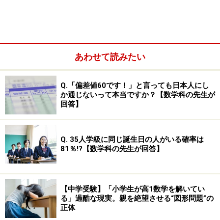
あわせて読みたい
Q.「偏差値60です！」と言っても日本人にし
か通じないって本当ですか？【数学科の先生が
回答】
受験者数が増え、受験率が上がると、入試は厳しくなり
Q. 35人学級に同じ誕生日の人がいる確率は
ます。つまり、入試問題のレベルが上がるか、合格最低
81％!?【数学科の先生が回答】
点が上昇するかのどちらかとなります。
中学入試の算数・理科を教える者としての肌感覚で言う
【中学受験】「小学生が高1数学を解いてい
る」過酷な現実。親を絶望させる“図形問題”の
と、2014年ごろから難関校を中心に少しずつ難度が上が
正体
っていました。