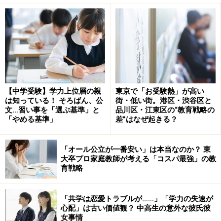
ところが、この入試問題の難化傾向にブレーキをかけた
のがコロナ禍でした。
新型コロナウイルス対策として学校休校が実施されたの
が2020年4～5月、その後は短縮・オンライン授業体制が
敷かれ、夏期休暇・冬期休暇の短縮などにより大きな影
【中学受験】学力上位層の親
東京で「お受験熱」が高い
は知っている！ そろばん、公
街・低い街。港区・渋谷区と
響を受けたのが2021年度入試でした。
文…習い事を「選ぶ基準」と
品川区・江東区の“教育戦略の
「やめる基準」
差”はなぜ起きる？
小学校の授業時間が減ったことを受けて、2021年度入試
では、小学校6年生の後半で履修する内容からは、でき
「オール公立が一番安い」は本当なのか？ 東
大卒プロ家庭教師が考える「コスパ最強」の教
るだけ出題しないようにとの要請もあったようです。
育戦略
そして新型コロナウイルスの余波は2022年度入試にも影
「共学は恋愛トラブルが……」「学力の失速が
を落とし、学校運営・入試運営・授業運営に苦慮する学
心配」は古い価値観？ 中高生の意外な彼氏彼
校は非常に多くありました。
女事情