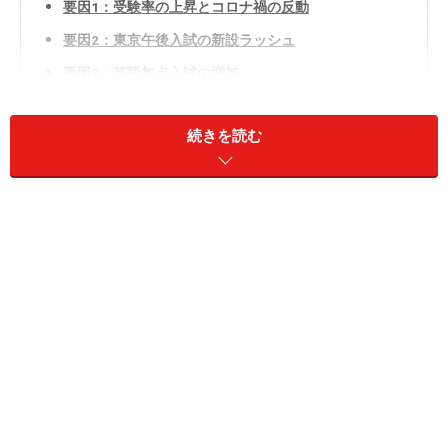
要因1：受験率の上昇とコロナ禍の反動
要因2：東京午後入試の新設ラッシュ
要因3：英語加点入試の増加
要因4：都立中高一貫教育校ブームが一服
続きを読む
要因5：中国籍教育熱心層の増加
要因6：大手塾の教材の進化
要因1：受験率の上昇とコロナ禍の反動
首都圏の中学入試全体を俯瞰すると、2014年度の入試受
験者4万2800人、受験率14.1％を底にして、この10年間
ずっと受験者数と受験率が上がり続け、2025年度入試は
入試受験者5万2300人、受験率18.1％でした。