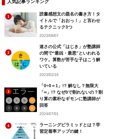
人気記事ランキング
読書感想文の題名の書き方！タ
1
イトルで「おおっ！」と言わせ
るテクニック3つ
2023/08/07
速さの公式「はじき」が塾講師
2
の間で“最凶・最悪”といわれる
ワケ。算数が苦手な子はこう解
いている
2023/02/16
「0÷0＝1」!? 解なし？無限大
3
「∞」!? なぜ0で割れないの？割
り算の素朴なギモンに塾講師が
回答
2024/07/01
ラーニングピラミッドとは？学
4
習定着率アップの鍵！