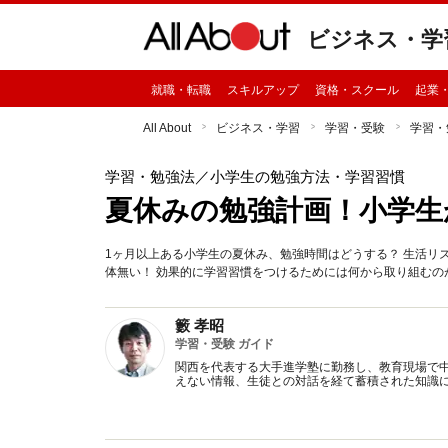
ビジネス・学
就職・転職
スキルアップ
資格・スクール
起業
All About
ビジネス・学習
学習・受験
学習・
学習・勉強法
／小学生の勉強方法・学習習慣
夏休みの勉強計画！小学生
1ヶ月以上ある小学生の夏休み、勉強時間はどうする？ 生活リ
体無い！ 効果的に学習習慣をつけるためには何から取り組むの
籔 孝昭
学習・受験 ガイド
関西を代表する大手進学塾に勤務し、教育現場で
えない情報、生徒との対話を経て蓄積された知識