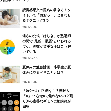
読書感想文の題名の書き方！タ
イトルで「おおっ！」と言わせ
るテクニック3つ
2023/08/07
速さの公式「はじき」が塾講師
の間で“最凶・最悪”といわれる
ワケ。算数が苦手な子はこう解
いている
2023/02/16
夏休みの勉強計画！小学生が夏
休みにやるべきこととは？
2024/08/07
「0÷0＝1」!? 解なし？無限大
「∞」!? なぜ0で割れないの？割
り算の素朴なギモンに塾講師が
回答