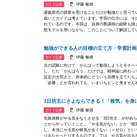
伊藤 敏雄
ガイド記事
講義形式の授業を受けることだけが勉強だと思って
低いとガイドは考えています。学習の仕方には、そ
れているのです。今回は、自身の塾講師の経験も踏
想モデルを用いながら、このことについて解説してい.
勉強ができる人の目標の立て方・学習計画
伊藤 敏雄
ガイド記事
次の試験に向けて、がんばって勉強しようとモチベ
し、ただ「がんばろう」だけでは、精神論に終わっ
設定の大切さと、具体的にどういう目標を立てたら
「必勝」とか言われても、いまいちピンと来ませんね.
3日坊主にさよならできる！「根気」を身
伊藤 敏雄
ガイド記事
失敗体験がやる気をなくさせる「3日坊主」がやめ
とからやっていくこと。「やる気がない」とか「根
し、本当にやる気や根気が全くない（＝ゼロ）とい
り出なかったりするものです。では、やる気が出るた.