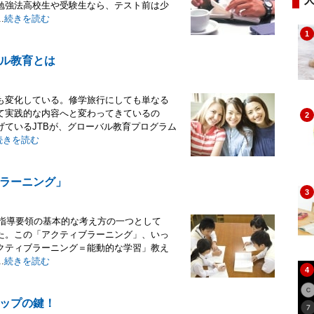
勉強法高校生や受験生なら、テスト前は少
.
続きを読む
1
ル教育とは
も変化している。修学旅行にしても単なる
て実践的な内容へと変わってきているの
2
ているJTBが、グローバル教育プログラム
続きを読む
ラーニング」
3
習指導要領の基本的な考え方の一つとして
た。この「アクティブラーニング」、いっ
クティブラーニング＝能動的な学習」教え
.
続きを読む
4
ップの鍵！