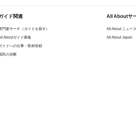
ガイド関連
All Abou
専門家サーチ（ガイドを探す）
All About ニュー
All Aboutガイド募集
All About Japan
ガイドへの仕事・取材依頼
国民の決断