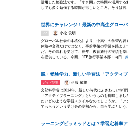
活用した勉強法です。「すき間」の時間を活用する
しでも多く勉強する時間が欲しいところ。そうは言..
世界にチャレンジ！最新の中高生グローバ
小松 俊明
PR
グローバル社会の本格化により、中高生の学習内容
体験や交流だけではなく、事前事後の学習を踏まえ
だ。その流れを受けて、長年、教育旅行の実績を挙げ
を提供している。今回、JTB旅行事業本部・向田...
脱・受験学力、新しい学習法「アクティブ
伊藤 敏雄
ガイド記事
文部科学省は2014年、新しい時代にふさわしい学
「アクティブラーニング」というものを提唱しまし
たいどのような学習スタイルなのでしょうか。「ア
てもらうという受け身の姿勢から、自ら学ぶという..
ラーニングピラミッドとは？学習定着率ア