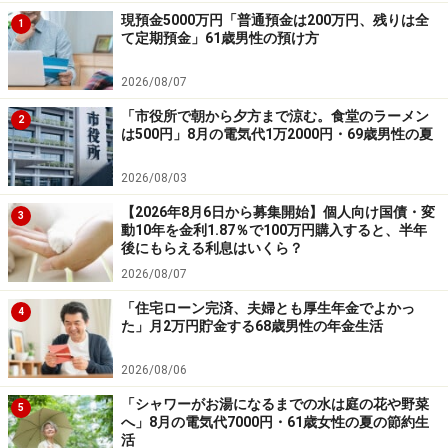
現預金5000万円「普通預金は200万円、残りは全
1
て定期預金」61歳男性の預け方
2026/08/07
「市役所で朝から夕方まで涼む。食堂のラーメン
2
は500円」8月の電気代1万2000円・69歳男性の夏
2026/08/03
【2026年8月6日から募集開始】個人向け国債・変
3
動10年を金利1.87％で100万円購入すると、半年
後にもらえる利息はいくら？
2026/08/07
「住宅ローン完済、夫婦とも厚生年金でよかっ
4
た」月2万円貯金する68歳男性の年金生活
2026/08/06
「シャワーがお湯になるまでの水は庭の花や野菜
5
へ」8月の電気代7000円・61歳女性の夏の節約生
活