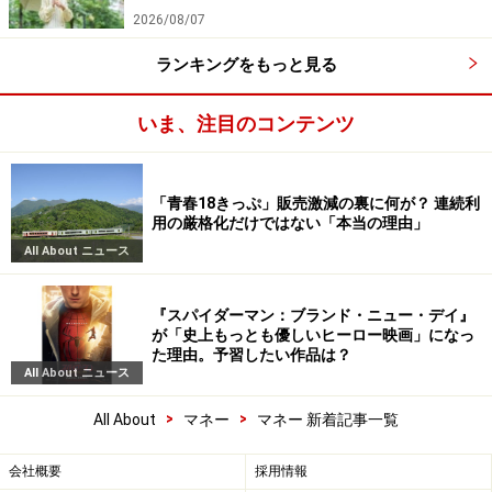
2026/08/07
ランキングをもっと見る
いま、注目のコンテンツ
「青春18きっぷ」販売激減の裏に何が？ 連続利
用の厳格化だけではない「本当の理由」
All About ニュース
『スパイダーマン：ブランド・ニュー・デイ』
が「史上もっとも優しいヒーロー映画」になっ
た理由。予習したい作品は？
All About ニュース
>
>
All About
マネー
マネー 新着記事一覧
会社概要
採用情報