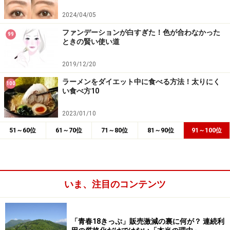
2024/04/05
ファンデーションが白すぎた！色が合わなかった
99
ときの賢い使い道
2019/12/20
ラーメンをダイエット中に食べる方法！太りにく
100
い食べ方10
2023/01/10
51～60位
61～70位
71～80位
81～90位
91～100位
いま、注目のコンテンツ
「青春18きっぷ」販売激減の裏に何が？ 連続利