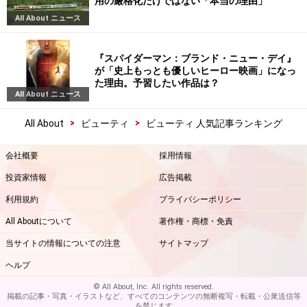
用の厳格化だけではない「本当の理由」
All About ニュース
『スパイダーマン：ブランド・ニュー・デイ』
が「史上もっとも優しいヒーロー映画」になっ
た理由。予習したい作品は？
All About ニュース
>
>
All About
ビューティ
ビューティ 人気記事ランキング
会社概要
採用情報
投資家情報
広告掲載
利用規約
プライバシーポリシー
All Aboutについて
著作権・商標・免責
当サイトの情報についての注意
サイトマップ
ヘルプ
© All About, Inc. All rights reserved.
掲載の記事・写真・イラストなど、すべてのコンテンツの無断複写・転載・公衆送信等
を禁じます