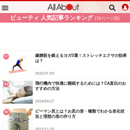
ビューティ 人気記事ランキング
(
10
ページ目)
腸腰筋を鍛えるヨガ3選！ストレッチエクサの効果
91
は？
2025/01/09
飛行機内で快適に睡眠するためには？CA直伝のお
92
すすめの方法
2024/09/27
ピーマン尻とは？お尻の形・種類でわかる老化状
93
況と理想の形の作り方
2023/11/20