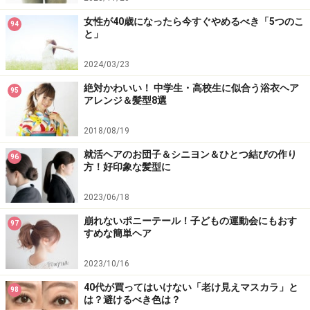
女性が40歳になったら今すぐやめるべき「5つのこ
94
と」
2024/03/23
絶対かわいい！ 中学生・高校生に似合う浴衣ヘア
95
アレンジ＆髪型8選
2018/08/19
就活ヘアのお団子＆シニヨン＆ひとつ結びの作り
96
方！好印象な髪型に
2023/06/18
崩れないポニーテール！子どもの運動会にもおす
97
すめな簡単ヘア
2023/10/16
40代が買ってはいけない「老け見えマスカラ」と
98
は？避けるべき色は？