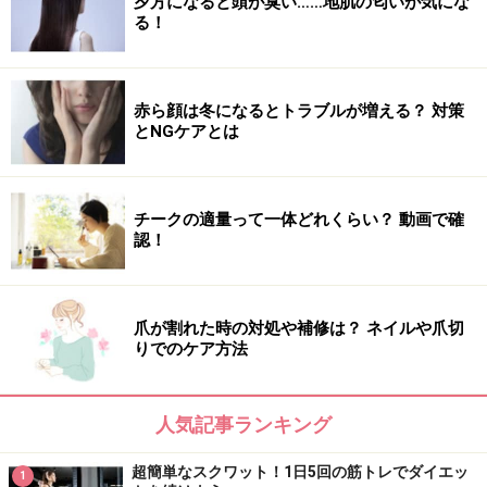
夕方になると頭が臭い……地肌の匂いが気にな
ヨガマットがあるとスムーズに行えます
る！
2．伸ばしたままのほうの脚を足首90度のまま3センチほ
ど後ろに引き、限界まで高く持ち上げます。この時、曲
赤ら顔は冬になるとトラブルが増える？ 対策
げている膝が床から浮かないようにしましょう。内もも
とNGケアとは
がプルプルするのを感じながら20秒キープ。逆も同様に
行い、左右3セット行います。
チークの適量って一体どれくらい？ 動画で確
腰が痛いと感じるときには、腰の下にクッションやタオ
認！
ルを敷いて行うと良いでしょう。
爪が割れた時の対処や補修は？ ネイルや爪切
膝を床につけて脚をできるだけ高く上げましょう
りでのケア方法
日頃使う機会がなく脂肪がつきやすい内ももヤセにぴっ
たりのトレーニングです。簡単にできるのに効果は抜群
人気記事ランキング
です。テレビを見ながらでもいいので是非行ってみてく
超簡単なスクワット！1日5回の筋トレでダイエッ
1
ださいね。内ももに隙間をつくってショートパンツをは