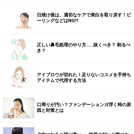
内ももの隙間は食事制限だけでは手に入れることができ
日焼け後は、適切なケアで美白を取り戻す！ピ
ません。美脚に近づく第一歩はももの内側にある「内転
ーリングなどはNG!?
筋」を鍛えること!! 筋トレは大変そう、きつそう、場所
がないし……そんなあなたも身体ひとつでできる、道具も
器具も必要がないEICO式内ももエクササイズを紹介しま
正しい鼻毛処理のやり方……抜くべき？ 剃るべ
き？
す。
アイブロウが切れた！足りないコスメを手持ち
道具も器具もいらないエクササイズで内も
アイテムで代用する方法
もを引き締める
1. 横たわり、右腕を頭の下、左手のひらを床につけま
す。上になっている脚を前に出し、ひざと足首を90度に
口周りが汚い？ファンデーションガ浮く時の原
因と対策とは
曲げて膝から下を床につけます。