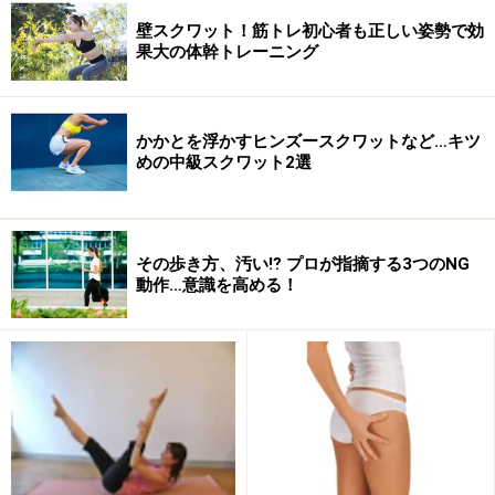
壁スクワット！筋トレ初心者も正しい姿勢で効
果大の体幹トレーニング
1つでも当てはまる人はそのクセを続けていくと、１ヶ
月後には太ももの隙間がなくなってしまうかも……!! 早速
かかとを浮かすヒンズースクワットなど…キツ
改善してスッキリとした太ももになりましょう。実はこ
めの中級スクワット2選
の4つのクセには内ももをぷよぷよにする共通点がある
のです。 クセを続けるとどうなるか解説します。
その歩き方、汚い⁉ プロが指摘する3つのNG
動作…意識を高める！
＜目次＞
太ももに隙間ができないのは、脚の外側の筋肉を使っている
から？
内ももに隙間を作るカギは「内転筋」
道具も器具もいらないエクササイズで内ももを引き締める