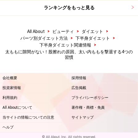
ランキングをもっと見る
※記事内容は執筆時点のものです。最新の内容をご確認くださ
い。
※ダイエットは個人の体質、また、誤った方法による実践に起因
して体調不良を引き起こす場合があります。実践の際には、必ず
自身の体質及び健康状態を十分に考慮したうえで、正しい方法で
>
>
>
All About
ビューティ
ダイエット
おこなってください。また、全ての方への有効性を保証するもの
>
>
パーツ別ダイエット方法
下半身ダイエット
ではありません。
>
下半身ダイエット関連情報
太ももに隙間がない！股擦れの原因、太い内ももを撃退する4つの
習慣
【編集部おすすめの購入サイト】
Amazonで人気のダイエット用品をチェック！
会社概要
採用情報
投資家情報
広告掲載
楽天市場で人気のダイエット用品をチェック！
利用規約
プライバシーポリシー
All Aboutについて
著作権・商標・免責
当サイトの情報についての注意
サイトマップ
ヘルプ
© All About, Inc. All rights reserved.