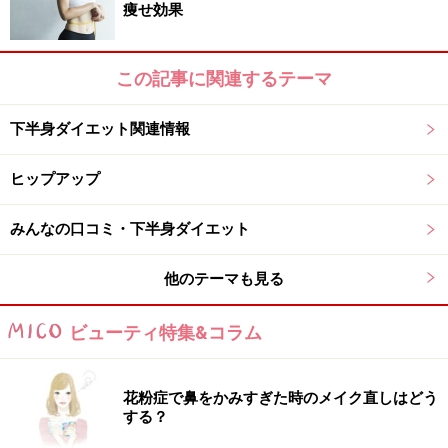
痩せ効果
の筋肉を主に使うようになりその部分が張りやすい。
・家で大きめのスリッパを履いている。
→スリッパが脱げないように外側に脚を回して歩くクセ
この記事に関連するテーマ
がつきやすい。
下半身ダイエット関連情報
これらは自然と脚の外側に体重をかける動きをしている
ヒップアップ
といえます。そうすることによって、内側の筋肉があま
り使われず、脂肪が落ちにくくなるのです。
みんなの口コミ・下半身ダイエット
脚の外側の筋肉を無意識に多く使うことから、太ももや
他のテーマも見る
ふくらはぎが外側に張り出てしまうことに。なんとなく
行っているクセがもも張りにつながることがないように
ビューティ特集&コラム
当てはまるならすぐにその習慣をなくしましょう。
花粉症で鼻をかみすぎた時のメイク直しはどう
する？
内ももに隙間を作るカギは「内転筋」