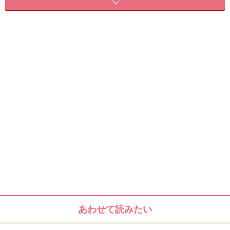
以下をチェックしてみましょう。
・カフェや電車で座るとつい膝が開いてしまう。
・靴のソール部分は外側が擦れて斜めにすり減ってい
る。
・靴が足に合わずに痛くても我慢して履いて歩く。
・家で大きめのスリッパを履いている。
あわせて読みたい