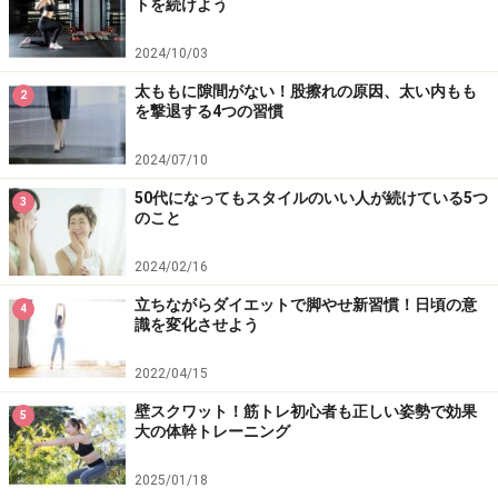
トを続けよう
きこなせる美脚を目指しましょう。
2024/10/03
【関連記事】
太ももに隙間がない！股擦れの原因、太い内もも
2
を撃退する4つの習慣
脚やせに筋トレは逆効果？痩せる方法は「ストレッチ」
2024/07/10
にあり
50代になってもスタイルのいい人が続けている5つ
おしりと太ももを痩せたい人に！ 太もも痩せストレッチ
3
のこと
＆筋トレ
2024/02/16
立ちながらダイエットで脚やせ新習慣！日頃の意識を変
立ちながらダイエットで脚やせ新習慣！日頃の意
化させよう
4
識を変化させよう
脚やせマッサージ！ 寝る前5分で足のむくみを解消し細
2022/04/15
くする
壁スクワット！筋トレ初心者も正しい姿勢で効果
5
腸腰筋のストレッチで太ももをスラッと細くする！ 脚痩
大の体幹トレーニング
せストレッチ
2025/01/18