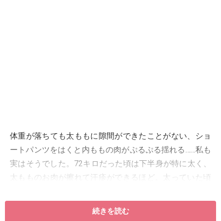
体重が落ちても太ももに隙間ができたことがない、ショ
ートパンツをはくと内ももの肉がぷるぷる揺れる……私も
実はそうでした。72キロだった頃は下半身が特に太く、
太もものお肉が擦れて汗疹ができるほど。太っていた頃
の自分やたくさんの下半身太りで悩む方々の生活をみて
「内ももがぷよぷよになるクセ」がわかりました。あな
続きを読む
たの何気ないクセが脚を太くしているかもしれません。