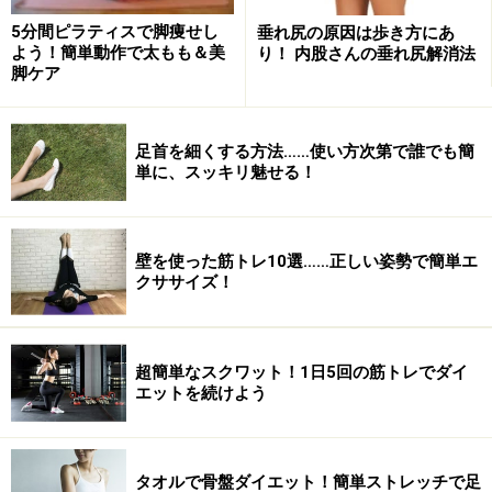
5分間ピラティスで脚痩せし
垂れ尻の原因は歩き方にあ
よう！簡単動作で太もも＆美
り！ 内股さんの垂れ尻解消法
脚ケア
太ももに隙間ができないのは、脚の外側の
筋肉を使っているから？
足首を細くする方法……使い方次第で誰でも簡
なにげない習慣があなたの脚のラインを作ります。チェ
単に、スッキリ魅せる！
ックしたクセを行っていることで起こることを挙げます
ね。クセを続けているとこうなってしまうかも……
壁を使った筋トレ10選……正しい姿勢で簡単エ
クササイズ！
・カフェや電車で座るとつい膝が開いてしまう。
→内ももに筋肉が少ない可能性がある。
・靴のソール部分は外側が擦れて斜めにすり減ってい
超簡単なスクワット！1日5回の筋トレでダイ
る。
エットを続けよう
→体重が脚の外側にかかっている。
・靴が足に合わずに痛くても我慢して履いて歩く。
→歩き方のバランスが崩れ、前ももやふくらはぎの外側
タオルで骨盤ダイエット！簡単ストレッチで足