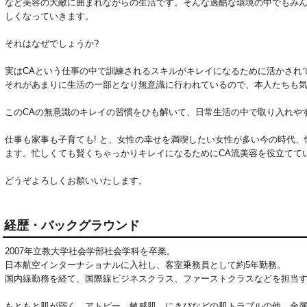
など美容の大敵に囲まれながらの生活です。そんな過酷な環境の中でもみ
しくなっていきます。

それはなぜでしょうか?

実はCAという仕事の中で訓練されるスキルがキレイになるために活かされて
それがあまりに生活の一部となり無意識に行われているので、本人たちも気
このCAの無意識のキレイの習慣をひも解いて、日常生活の中で取り入れやす
仕事も家事も子育ても! と、女性の幸せを満喫したい女性が多い今の時代
ます。忙しくても賢くちゃっかりキレイになるためにCA流美容を役立ててい
どうぞよろしくお願いいたします。
経歴・バックグラウンド
2007年立教大学社会学部社会学科を卒業。
日本航空インターナショナルに入社し、客室乗務員として約5年勤務。
国内線勤務を経て、国際線ビジネスクラス、ファーストクラスなどを担当
もともと肌が弱く、アトピー、敏感肌、にきびなどの肌トラブルの他、金