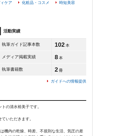
ディケア
化粧品・コスメ
時短美容
活動実績
102
執筆ガイド記事本数
本
8
メディア掲載実績
本
2
執筆書籍数
冊
ガイドへの情報提供
トの清水裕美子です。

ていただきます。

には機内の乾燥、時差、不規則な生活、気圧の差