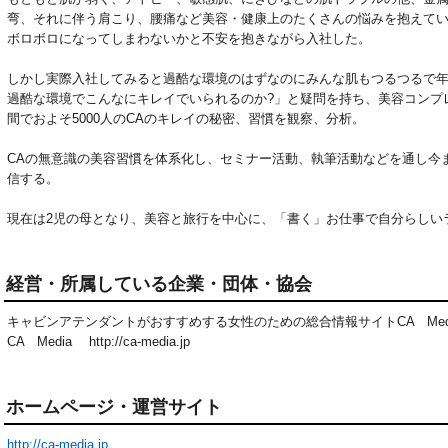
弯、それに伴う肩こり、腰痛など美容・健康上のたくさんの悩みを抱えて
ボロボロになってしまわないかと不安を抱きながら入社した。
しかし実際入社してみると過酷な環境のはずなのにみんな肌もつるつるで
過酷な環境でこんなにキレイでいられるのか?」と疑問を持ち、美容コンプ
間でおよそ5000人のCAのキレイの秘密、習慣を観察、分析。
CAの無意識の美容習慣を体系化し、セミナー活動、執筆活動などを通し今
信する。
現在は2児の母となり、美容と旅行を中心に、「書く」お仕事で自分らしい
経営・所属している企業・団体・協会
キャビンアテンダントがおすすめする女性のための総合情報サイトCA Mede
CA Media http://ca-media.jp
ホームページ・運営サイト
http://ca-media.jp