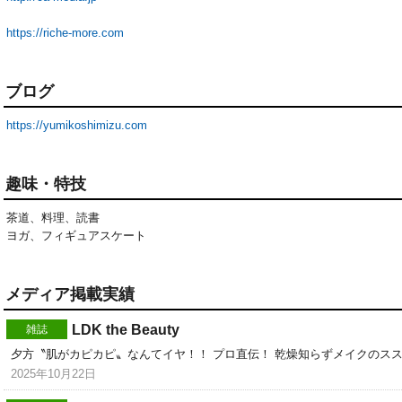
https://riche-more.com
ブログ
https://yumikoshimizu.com
趣味・特技
茶道、料理、読書

ヨガ、フィギュアスケート
メディア掲載実績
LDK the Beauty
雑誌
夕方〝肌がカピカピ〟なんてイヤ！！ プロ直伝！ 乾燥知らずメイクのス
2025年10月22日