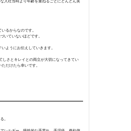
んな入社当時より年齢を重ねるごとにどんどん美
いるからなのです。

づいていないほどです。

いようにお伝えしていきます。

、忙しさとキレイとの両立が大切になってきてい
ただけたら幸いです。

する。
属アレルギー、慢性的な手荒れ、手湿疹、脊柱側