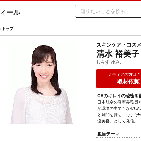
ィール
ル トップ
スキンケア・コス
清水 裕美子
しみず ゆみこ
メディアの方はこ
取材依頼
CAのキレイの秘密を
日本航空の客室乗務員
な環境の中でもなぜC
と疑問を持ち、およそ5
流美容」として発信。
担当テーマ