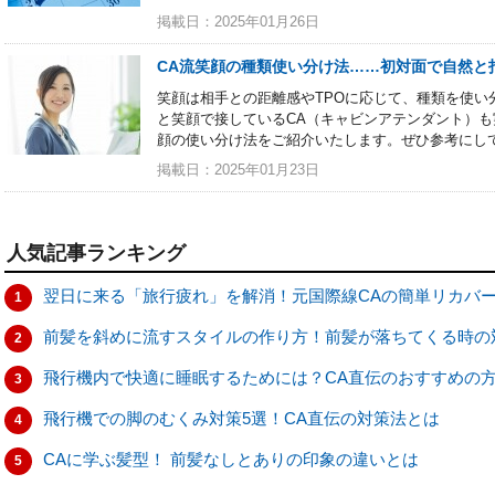
掲載日：2025年01月26日
CA流笑顔の種類使い分け法……初対面で自然と
笑顔は相手との距離感やTPOに応じて、種類を使い
と笑顔で接しているCA（キャビンアテンダント）
顔の使い分け法をご紹介いたします。ぜひ参考にし
掲載日：2025年01月23日
人気記事ランキング
翌日に来る「旅行疲れ」を解消！元国際線CAの簡単リカバ
1
前髪を斜めに流すスタイルの作り方！前髪が落ちてくる時の
2
飛行機内で快適に睡眠するためには？CA直伝のおすすめの
3
飛行機での脚のむくみ対策5選！CA直伝の対策法とは
4
CAに学ぶ髪型！ 前髪なしとありの印象の違いとは
5