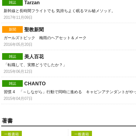
Tarzan
雑誌
新幹線と長時間フライトでも 気持ちよく眠るマル秘メソッド。
2017年11月09日
聖教新聞
新聞
ガールズトピック 梅雨のヘアセット＆メーク
2016年05月20日
美人百花
雑誌
「転職して、実際どうでしたか？」
2015年06月12日
CHANTO
雑誌
習慣 4 「～しながら」行動で同時に進める キャビンアテンダントがや
2015年04月07日
著書
一般書籍
一般書籍