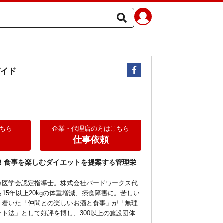
ガイド
ちら
企業・代理店の方はこちら
仕事依頼
！食事を楽しむダイエットを提案する管理栄
齢医学会認定指導士。株式会社バードワークス代
ら15年以上20kgの体重増減、摂食障害に。苦しい
り着いた「仲間との楽しいお酒と食事」が「無理
ト法」として好評を博し、300以上の施設団体