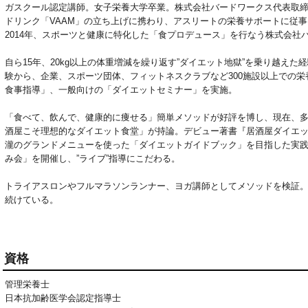
ガスクール認定講師。女子栄養大学卒業。株式会社バードワークス代表取締役
ドリンク「VAAM」の立ち上げに携わり、アスリートの栄養サポートに従
2014年、スポーツと健康に特化した「食プロデュース」を行なう株式会社
自ら15年、20kg以上の体重増減を繰り返す”ダイエット地獄”を乗り越え
験から、企業、スポーツ団体、フィットネスクラブなど300施設以上での栄
食事指導」、一般向けの「ダイエットセミナー」を実施。
「食べて、飲んで、健康的に痩せる」簡単メソッドが好評を博し、現在、
酒屋こそ理想的なダイエット食堂」が持論。デビュー著書『居酒屋ダイエッ
瀧のグランドメニューを使った「ダイエットガイドブック」を目指した実
み会」を開催し、”ライブ”指導にこだわる。
トライアスロンやフルマラソンランナー、ヨガ講師としてメソッドを検証
続けている。
資格
管理栄養士

日本抗加齢医学会認定指導士
