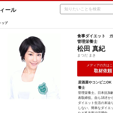
ィール
トップ
食事ダイエット
管理栄養士
松田 真紀
まつだ まき
メディアの方はこ
取材依頼
居酒屋やコンビニOK
養士
管理栄養士。日本抗加
表取締役。自ら18才か
ダイエット生活の末辿
しない、簡単なダイエッ
など多方面で活躍中。