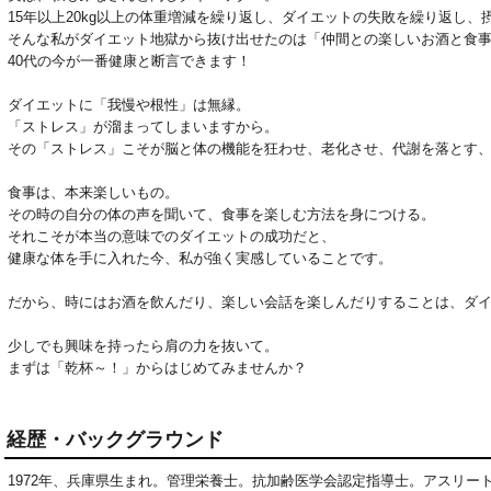
15年以上20kg以上の体重増減を繰り返し、ダイエットの失敗を繰り返し、
そんな私がダイエット地獄から抜け出せたのは「仲間との楽しいお酒と食事
40代の今が一番健康と断言できます！

ダイエットに「我慢や根性」は無縁。

「ストレス」が溜まってしまいますから。

その「ストレス」こそが脳と体の機能を狂わせ、老化させ、代謝を落とす、
食事は、本来楽しいもの。

その時の自分の体の声を聞いて、食事を楽しむ方法を身につける。

それこそが本当の意味でのダイエットの成功だと、

健康な体を手に入れた今、私が強く実感していることです。

だから、時にはお酒を飲んだり、楽しい会話を楽しんだりすることは、ダイ
少しでも興味を持ったら肩の力を抜いて。

まずは「乾杯～！」からはじめてみませんか？
経歴・バックグラウンド
1972年、兵庫県生まれ。管理栄養士。抗加齢医学会認定指導士。アスリー