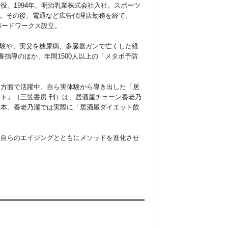
。1994年、明治乳業株式会社入社。スポーツ
事。その後、電通など広告代理店勤務を経て、
バードワークス設立。
た経験や、実父を糖尿病、多臓器ガンで亡くした経
養指導のほか、年間1500人以上の「メタボ予防
多方面で活躍中。自ら実体験から導き出した「居
ト』（三笠書房 刊）は、居酒屋チェーン養老乃
践本。養老乃瀧では実際に「居酒屋ダイエット飲
。自らのエイジングとともにメソッドを進化させ