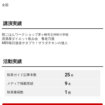
全国
講演実績
朝ごはんワークショップ
茅ヶ崎市立仲村小学校
居酒屋ダイエット飲み会 養老乃瀧
MBS毎日放送サタプラ！サラダチキンの達人
活動実績
25
執筆ガイド記事本数
本
9
メディア掲載実績
本
1
執筆書籍数
冊