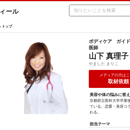
ィール
ル トップ
ボディケア
ガイ
医師
山下 真理子
やました まりこ
メディアの方はこ
取材依頼
美容や体の悩みに答
京都府立医科大学卒業
ている。恋愛・美容コ
わる。
担当テーマ