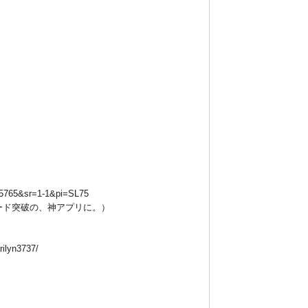
75765&sr=1-1&pi=SL75
ウンロード突破の、神アプリに。）
lyn3737/