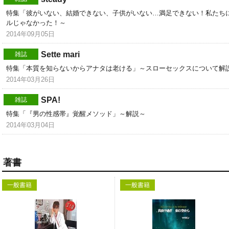
特集「彼がいない、結婚できない、子供がいない…満足できない！私たち
ルじゃなかった！～
2014年09月05日
Sette mari
雑誌
特集「本質を知らないからアナタは老ける」～スローセックスについて解
2014年03月26日
SPA!
雑誌
特集「『男の性感帯』覚醒メソッド」～解説～
2014年03月04日
著書
一般書籍
一般書籍