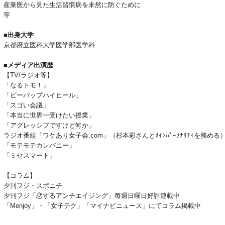
産業医から見た生活習慣病を未然に防ぐために
等
■出身大学
京都府立医科大学医学部医学科
■メディア出演歴
【TV/ラジオ等】
「なるトモ！」
「ビーバップハイヒール」
「スゴい会議」
「本当に世界一受けたい授業」
「アグレッシブですけど何か」
ラジオ番組「ワケあり女子会.com」（杉本彩さんとﾒｲﾝﾊﾟｰｿﾅﾘﾃｨを務める
「モテモテカンパニー」
「ミセスマート」
【コラム】
夕刊フジ・スポニチ
夕刊フジ「恋するアンチエイジング」毎週日曜日好評連載中
「Menjoy」・「女子テク」「マイナビニュース」にてコラム掲載中