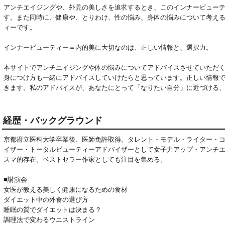
アンチエイジングや、外見の美しさを追求するとき、このインナービュー
す。また同時に、健康や、とりわけ、性の悩み、身体の悩みについて考え
ィーです。

インナービューティー＝内的美に大切なのは、正しい情報と、選択力。

本サイトでアンチエイジングや体の悩みについてアドバイスさせていただ
身につけ方も一緒にアドバイスしていけたらと思っています。正しい情報
きます。私のアドバイスが、あなたにとって「なりたい自分」に近づける
経歴・バックグラウンド
京都府立医科大学卒業後、医師免許取得。タレント・モデル・ライター・
イザー・トータルビューティーアドバイザーとして女子力アップ・アンチエ
スマ的存在。ベストセラー作家としても注目を集める。
■講演会
女医が教える美しく健康になるための食材
ダイエット中の外食の選び方
睡眠の質でダイエットは決まる？
調理法で変わるウエストライン