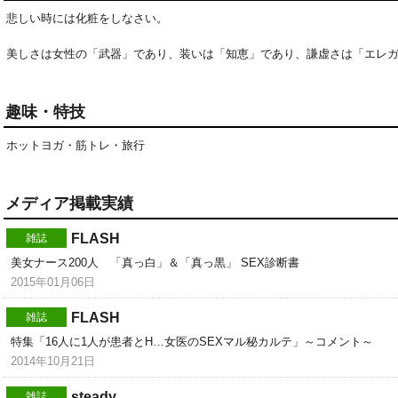
悲しい時には化粧をしなさい。

美しさは女性の「武器」であり、装いは「知恵」であり、謙虚さは「エレ
趣味・特技
ホットヨガ・筋トレ・旅行
メディア掲載実績
FLASH
雑誌
美女ナース200人 「真っ白」＆「真っ黒」 SEX診断書
2015年01月06日
FLASH
雑誌
特集「16人に1人が患者とH…女医のSEXマル秘カルテ」～コメント～
2014年10月21日
steady
雑誌