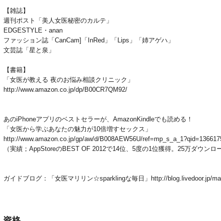
【雑誌】
週刊ポスト「美人女医秘密のカルテ」
EDGESTYLE・anan
ファッション誌「CanCam]「InRed」「Lips」「姉アゲハ」
文芸誌「星と泉」
【書籍】
「女医が教える 夜のお悩み相談クリニック」
http://www.amazon.co.jp/dp/B00CR7QM92/
あのiPhoneアプリのベストセラーが、AmazonKindleでも読める！
「女医から学ぶあなたの魅力が10倍増すセックス」
http://www.amazon.co.jp/gp/aw/d/B008AEW56U/ref=mp_s_a_1?qid=13661
（実績；AppStoreのBEST OF 2012で14位、5度の1位獲得。25万ダ
ガイドブログ：「女医マリリン☆sparklingな毎日」http://blog.livedoor.jp/mari
資格