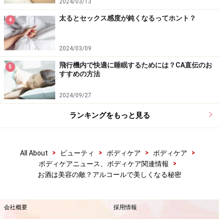
2024/03/13
「すぐに顔に出る」という人は、お酒はほどほどにした
太るとセックス感度が鈍くなるってホント？
4
ほうがよさそう。顔が真っ赤になっても飲み続けてしま
う……なんて人は要注意。体がフケていく、っていうだけ
2024/03/09
ではなく、健康にもとってもよくないです。
飛行機内で快適に睡眠するためには？CA直伝のお
5
すすめの方法
アセトアルデヒドの有毒性を解消してくれるのは、野菜
2024/09/27
に含まれる栄養素。「ファイトケミカル」と呼ばれる、
抗酸化力が非常に強い栄養素がありますが、これは、ア
ランキングをもっと見る
セトアルデヒドだけではなく、たばこやストレスなどが
原因で発生する活性酸素を除去してくれる作用がありま
す、数万種類ものファイトケミカルがあるといわれ、ひ
>
>
>
>
All About
ビューティ
ボディケア
ボディケア
>
ボディケアニュース、ボディケア関連情報
とつの野菜の中に数百種類は入っているといわれていま
お酒は美容の敵？アルコールで美しくなる秘密
す。アントシアニン、リコペン、カテキンなどの栄養素
の総称のことです。アセトアルデヒドの分解を促進して
くれるのは、赤色や黄色の野菜に多く含まれるファイト
会社概要
採用情報