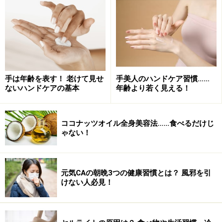
セロトニンは、満腹中枢を刺激するだけではなく、睡眠
にもかかわっていたり、あとは、ストレスを減らす作用
があります。お酒を飲みすぎると、変な時間に目が覚め
手は年齢を表す！ 老けて見せ
手美人のハンドケア習慣……
たり、イライラしたりした経験はありませんか。それ
ないハンドケアの基本
年齢より若く見える！
は、セロトニンが不足することで起こる作用です。
ココナッツオイル全身美容法……食べるだけじ
ゃない！
＜目次＞
アルコールで元気がなくなる理由は、ビタミンＢ
元気CAの朝晩3つの健康習慣とは？ 風邪を引
お酒は体質的に飲めない人も……こんな人は要注意！
けない人必見！
アルコールを飲む目安って？
美容にいいお酒の選び方とは