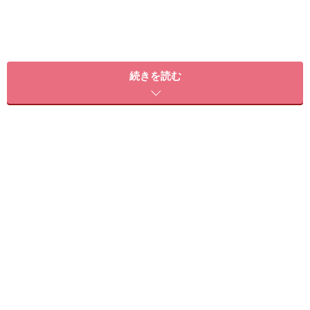
続きを読む
もちろん、お酒を大量に飲みすぎるのは、アンチエイジ
ングには大敵。アルコール性肝硬変など肝疾患の原因に
なることはご存じの方も多いと思いますが、とある研究
によると、コップ4杯以上のアルコールを毎日飲む人
は、そうではない人に比べてがんのリスクが高まるとい
われています。
また、アルコールには、体内のビタミンと水分を分解し
てしまう作用があります。お酒を飲んだ後に、やたらお
なかがすいたり、のどが渇いたりした経験はありません
か。これは、アルコールを分解するときに、水分とビタ