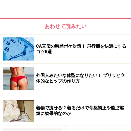
ミンが大量に消費されるからです。
やたらおなかがすくのは、アルコールによって、満腹中
あわせて読みたい
枢を刺激するホルモンであるセロトニンが不足してしま
うからです。厳密には、セロトニンの材料であるビタミ
ンBを、アルコールが壊してしまうので、セロトニンの
CA直伝の時差ボケ対策！ 飛行機を快適にする
合成が低下してしまうことによります。
コツ5選
外国人みたいな体型になりたい！ プリッと立
体的なヒップの作り方
着物で痩せる!? 着るだけで骨盤矯正や脂肪燃
焼に効果的なのか