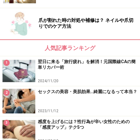
なかったりする人もいます。顔が赤くなる人とそうなら
ない人がいたりしますが、いったい、何の違いで、「顔
に出やすい、出にくい」は決まるのでしょうか。
爪が割れた時の対処や補修は？ ネイルや爪切
りでのケア方法
アルコールを摂取すると、肝臓で「アセトアルデヒド」
と呼ばれる物質に変換されます。これは人体にとって有
人気記事ランキング
害な物質で、食道がんとの関連性も指摘されています。
アセトアルデヒドが合成されるときに大量の活性酸素が
翌日に来る「旅行疲れ」を解消！元国際線CAの簡
1
単リカバー術
発生し、全身の細胞にダメージを与えてしまいます。
2024/11/20
アセトアルデヒドは、すぐに酵素で分解されて酢酸とい
セックスの美容・美肌効果…綺麗になるって本当？
2
う無害な物質に変わりますが、遺伝的に、有害なアセト
アルデヒドを分解する力が強い人と弱い人がいます。ア
2023/11/12
セトアルデヒドがなかなか分解されず残ってしまう人
感度を上げるには？性行為が辛い女性のための
は、お酒を飲んで気持ち悪くなったり気分が落ち込んだ
3
「感度アップ」テク5つ
り、あとは顔がすぐに赤くなったりします。