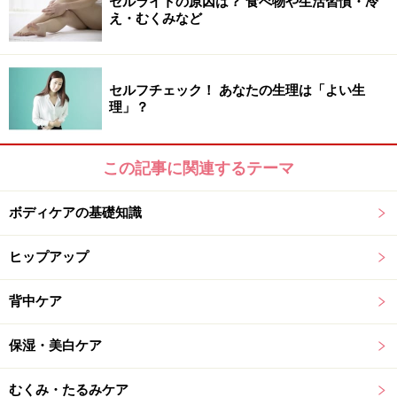
セルライトの原因は？ 食べ物や生活習慣・冷
え・むくみなど
お酒のおつまみでもアンチエイジング
セルフチェック！ あなたの生理は「よい生
理」？
アルコールで元気がなくなる理由は、ビタ
ミンＢ
この記事に関連するテーマ
アルコールでビタミンBが壊されてしまうことで、セロ
ボディケアの基礎知識
トニンが不足するだけではなく、さまざまな体の不調が
あらわれます。ビタミンBには、糖質や脂質を分解して
ヒップアップ
エネルギーに変えてくれる働きがありますが、B不足に
なると、エネルギーが作れなくなってやたら疲れやすく
背中ケア
なります。居酒屋メニューに多い揚げ物や炭水化物のカ
ロリーがエネルギーに変換できず、そのまま脂肪へと変
保湿・美白ケア
わってしまって肥満につながります。また、粘膜をつく
ってくれるのもビタミンBなので、不足すると、口内炎
むくみ・たるみケア