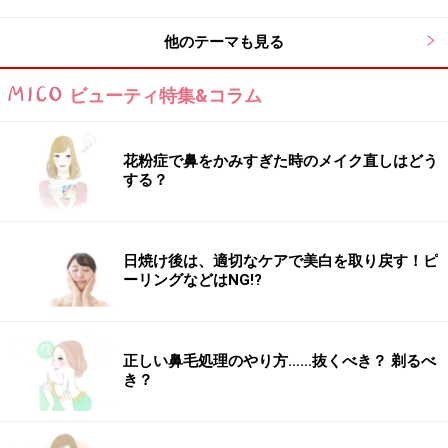
やニキビの原因になります。
他のテーマも見る
お酒を飲むときには、必ずビタミンBを摂取するように
ビューティ特集&コラム
心がけましょう。特にアルコールによって不足しやすい
ビタミンB1は、牛肉や豆類、米ぬか、ハム、オレンジな
どに含まれます。比較的外食などでも摂りやすいビタミ
花粉症で鼻をかみすぎた時のメイク直しはどう
する？
ンなので、メニューを選ぶときの参考にしてみてくださ
い。
日焼け後は、適切なケアで美白を取り戻す！ピ
ビタミンB1について少し触れておくと、このビタミン
ーリングなどはNG!?
は、主に糖類の分解にかかわっています。疲労物質であ
る乳酸を分解してくれるので、不足すると筋肉痛やから
だのだるさにつながります。また、神経にもかかわって
正しい鼻毛処理のやり方……抜くべき？ 剃るべ
き？
いるビタミンB1は、脳の働きを活発化して、精神を安定
させる働きを持っています。不足するとイライラするの
は、ビタミンB1不足によっても起こるし、「なんだか頭