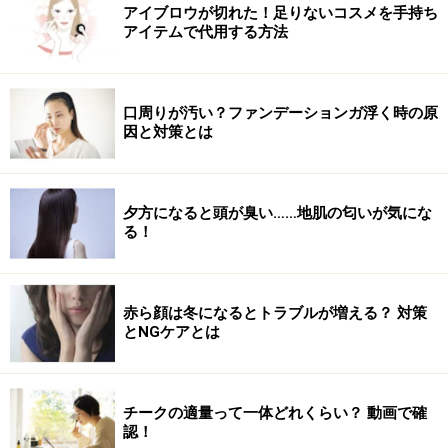
アイブロウが切れた！足りないコスメを手持ち
がまわらないな」という状態になりやすくなってしまい
アイテムで代用する方法
ます。
また、アルコールを飲むことで、アセトアルデヒドとい
口周りが汚い？ファンデーションガ浮く時の原
う有害物質が体内で発生しますが、ビタミンB１は、こ
因と対策とは
のアセトアルデヒドを体の外に排出してくれる働きがあ
ります。1日のビタミンB１所要量は、成人男性ならば
夕方になると頭が臭い……地肌の匂いが気にな
1.1mg、成人女性で0.8mgです。とんかつ1人前、ウナギ
る！
のかば焼き約2串分くらいです。
赤ら顔は冬になるとトラブルが増える？ 対策
お酒は体質的に飲めない人も……こんな人は
とNGケアとは
要注意！
アルコールは、好き嫌いが分かれる飲み物でもありま
チークの適量って一体どれくらい？ 動画で確
す。「体質的に飲めない」という人がいたり、味を好ま
認！