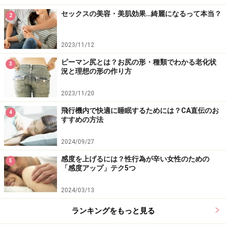
セックスの美容・美肌効果…綺麗になるって本当？
2
2023/11/12
ピーマン尻とは？お尻の形・種類でわかる老化状
3
況と理想の形の作り方
2023/11/20
飛行機内で快適に睡眠するためには？CA直伝のお
4
すすめの方法
2024/09/27
感度を上げるには？性行為が辛い女性のための
5
「感度アップ」テク5つ
2024/03/13
ランキングをもっと見る