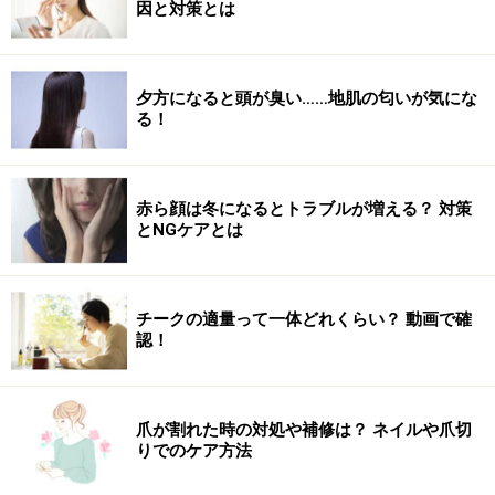
因と対策とは
夕方になると頭が臭い……地肌の匂いが気にな
る！
赤ら顔は冬になるとトラブルが増える？ 対策
とNGケアとは
チークの適量って一体どれくらい？ 動画で確
認！
爪が割れた時の対処や補修は？ ネイルや爪切
りでのケア方法