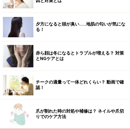
因と対策とは
背中が丸まっていると、どんなスタイルがいい人でもか
っこ悪く見えるものですが、着物を着ると自然と背筋が
シャンと伸びますので、スタイルがよく見える(と自分で
夕方になると頭が臭い……地肌の匂いが気にな
る！
思ってます)。
赤ら顔は冬になるとトラブルが増える？ 対策
その他期待されること
とNGケアとは
また、特に自覚はないものの、きっとカラダにいいであ
ろう点を以下に書いておきます。
チークの適量って一体どれくらい？ 動画で確
一、脚を組まなくなり、「ゆがみ」の原因を作らない生
認！
活に
いつも同じ脚を上にして脚を組むのは骨盤の「ゆがみ」
のモト。以前は私もパソコンに向かうときなど、つい脚
爪が割れた時の対処や補修は？ ネイルや爪切
を組みがちでしたが、着物を着ると脚を組みにくくなる
りでのケア方法
ので、自然と「ゆがまない」生活になります。