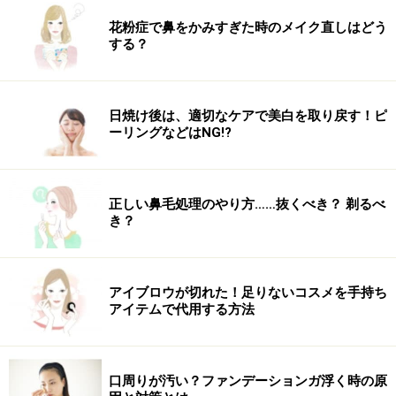
おそらくですが、着物を着ると背筋がシャンとし、肩甲
花粉症で鼻をかみすぎた時のメイク直しはどう
骨の間にある褐色脂肪酸が刺激され、脂肪が燃焼するか
する？
らではないでしょうか。
カラダについた余分な脂肪が燃えているのだとしたら、
うれしいことです。
日焼け後は、適切なケアで美白を取り戻す！ピ
ーリングなどはNG!?
【美容面】での変化
正しい鼻毛処理のやり方……抜くべき？ 剃るべ
一、アンダーバストが小さく見え、カラダにメリハリが
き？
ついた！
着物用の下着や襦袢を着るときに、ちょうどアンダーバ
ストのあたりで紐を結びます。これが開き気味な肋骨を
アイブロウが切れた！足りないコスメを手持ち
アイテムで代用する方法
閉めることになるので、アンダーバストがキュッと引き
締まり、バストとのメリハリがついてきました。
口周りが汚い？ファンデーションガ浮く時の原
二、背筋が伸びるので、スタイルがよく見える