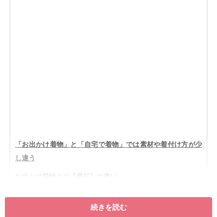
「お出かけ着物」と「自宅で着物」では素材や着付け方が少
し違う
お出かけ着物との【素材】の違い
お出かけ着物との【着付け】の違い
続きを読む
着物ビギナーでも大丈夫！ 自宅だからこそ自由に楽しんで