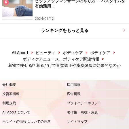
ヒップアップマッサージのやり方……バスタイムを
5
有効活用！
2024/01/12
「お出かけ着物」と「自宅で着物」では素
ランキングをもっと見る
材や着付け方が少し違う
私が「自宅で着物を着ている」というと「大変じゃな
>
>
>
>
All About
ビューティ
ボディケア
ボディケア
い？」とか「窮屈じゃないの？」と聞かれるのですが、
>
ボディケアニュース、ボディケア関連情報
そんなことはありません。
着物で痩せる!? 着るだけで骨盤矯正や脂肪燃焼に効果的なのか
お出かけ用の着物と自宅用の着物とでは、素材も着付け
会社概要
採用情報
のしかたも違うのです。
投資家情報
広告掲載
利用規約
プライバシーポリシー
以下に簡単にポイントを書いてみます。
All Aboutについて
著作権・商標・免責
当サイトの情報についての注意
サイトマップ