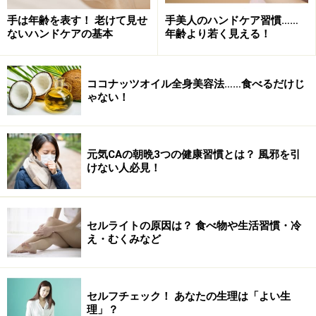
きがあるとのこと。
手は年齢を表す！ 老けて見せ
手美人のハンドケア習慣……
ないハンドケアの基本
年齢より若く見える！
骨盤は家にたとえるなら、「
土台
」のようなもの。
「冷え」や「肩こり」「腰痛」など、病院に行くほどで
ココナッツオイル全身美容法……食べるだけじ
はないカラダの不調、これを「
不定愁訴
」といいます
ゃない！
が、これらは「
骨盤のゆがみ
」が原因となっていること
も多いとか。
ですから、骨盤のゆがみをとる、あるいは「ゆがまな
元気CAの朝晩3つの健康習慣とは？ 風邪を引
けない人必見！
い」ような生活をすることがカラダにとって非常に重
要、とはよく耳にすることです。
セルライトの原因は？ 食べ物や生活習慣・冷
「健康になるためなら死んでもいい！」というほどの
え・むくみなど
「健康オタク」の私。これに飛びつかないわけがありま
せん。
さっそく家でも着物を着る生活を始めました。
セルフチェック！ あなたの生理は「よい生
理」？
すると、
これがなかなか調子がいいのです！