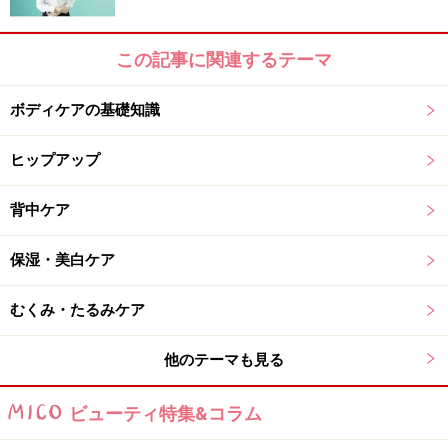
では、私が家で着物を着るようになってから起きた変化
この記事に関連するテーマ
を以下に報告しましょう。
ボディケアの基礎知識
【体調面】での変化
ヒップアップ
一、お通じがよくなった！
背中ケア
腰紐を結ぶことにより、開いた骨盤を締めるので、骨盤
の中にある大腸が押されて刺激されるからでしょうか、
保湿・美白ケア
それまで便秘がちだったのですが、お通じがよくなりま
むくみ・たるみケア
した。
他のテーマも見る
二、冷え症が改善された！
実は私はすごーく寒がりだったのですが、普段着を着物
ビューティ特集&コラム
にしたら寒さを感じなくなりました。