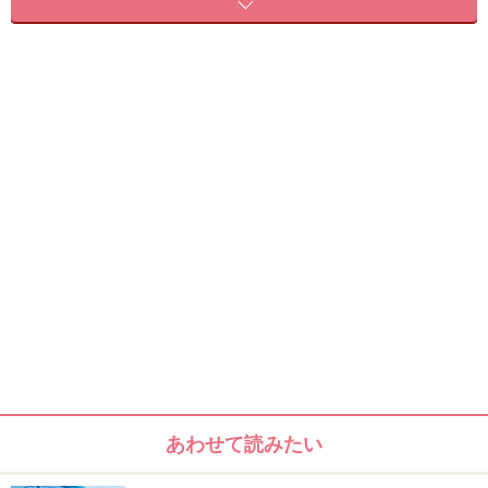
安く着物を手に入れる方法はいろいろありますよ！
着物で痩せる!? 自宅で着物生活、始めまし
た
自宅ではポリエステルなどの洗える着物と簡易な半幅帯
で。
あわせて読みたい