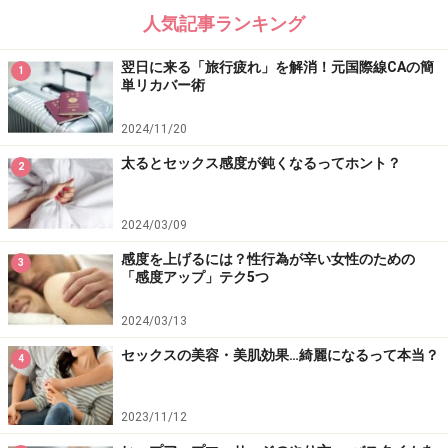
人気記事ランキング
二、足袋をはくことによる血行促進効果
着物といえば、足元は足袋。足袋をはくことによって、
翌日に来る「旅行疲れ」を解消！元国際線CAの簡
1
単リカバー術
親指がその他４本の指と開きますので、滞りがちな血行
もよくなりますし、何より気持ちいい！
2024/11/20
太るとセックス感度が鈍くなるってホント？
2
と、こんなふうにいいことづくめなんです。
私はすっかり着物生活にハマッてしまいました。
2024/03/09
感度を上げるには？性行為が辛い女性のための
3
「感度アップ」テク5つ
2024/03/13
セックスの美容・美肌効果…綺麗になるって本当？
4
2023/11/12