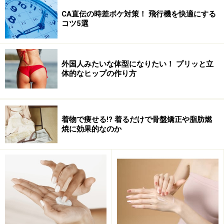
CA直伝の時差ボケ対策！ 飛行機を快適にする
コツ5選
外国人みたいな体型になりたい！ プリッと立
実は昨年の暮れから、毎日自宅で着物を着て過ごしてい
体的なヒップの作り方
ます。
キッカケは母からたくさん着物を譲り受けたこと。
着物で痩せる!? 着るだけで骨盤矯正や脂肪燃
その中にはオシャレ着として外には着ていけないような
焼に効果的なのか
柄のものや、シミがあるものもありました。
そんなとき、たまたま手にとった健康雑誌に「
着物の健
康効果
」についての記事があったのです。
それによりますと、着物の下着や襦袢を着るときの「
腰
紐
」には
骨盤を正しい位置に矯正
する働きがあり、さら
に家事をするときの「たすきがけ」には背骨を伸ばす働