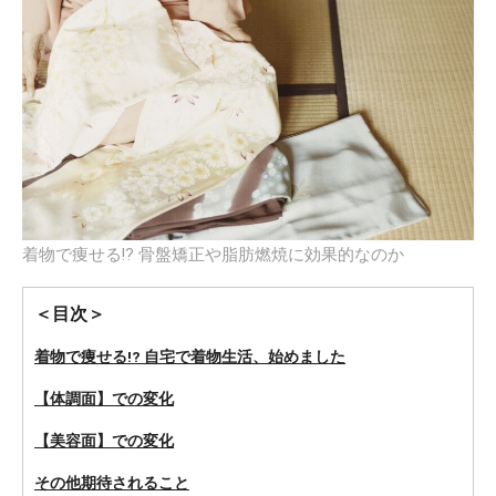
着物で痩せる!? 骨盤矯正や脂肪燃焼に効果的なのか
＜目次＞
着物で痩せる!? 自宅で着物生活、始めました
【体調面】での変化
【美容面】での変化
その他期待されること