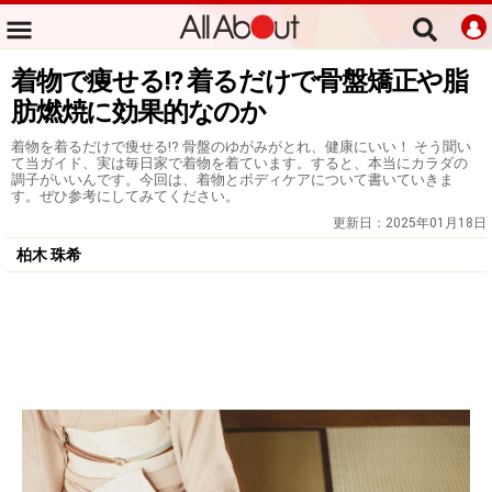
着物で痩せる!? 着るだけで骨盤矯正や脂
肪燃焼に効果的なのか
着物を着るだけで痩せる!? 骨盤のゆがみがとれ、健康にいい！ そう聞い
て当ガイド、実は毎日家で着物を着ています。すると、本当にカラダの
調子がいいんです。今回は、着物とボディケアについて書いていきま
す。ぜひ参考にしてみてください。
更新日：
2025年01月18日
柏木 珠希