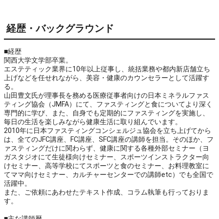
経歴・バックグラウンド
■経歴
関西大学文学部卒業。
エステティック業界に10年以上従事し、統括業務や都内新店舗立ち
上げなどを任せれながら、美容・健康のカウンセラーとして活躍す
る。
山田豊文氏が理事長を務める医療従事者向けの日本ミネラルファス
ティング協会（JMFA）にて、ファスティングと食についてより深く
専門的に学び、また、自身でも定期的にファスティングを実施し、
毎日の生活を楽しみながら健康生活に取り組んでいます。
2010年に日本ファスティングコンシェルジュ協会を立ち上げてから
は、全てのJFC講座、FC講座、SFC講座の講師を担当。そのほか、フ
ァスティングだけに関わらず、健康に関する各種外部セミナー（ヨ
ガスタジオにて生徒様向けセミナー、スポーツインストラクター向
けセミナー、高等学校にてスポーツと食のセミナー、お料理教室に
てママ向けセミナー、カルチャーセンターでの講師etc）でも全国で
活躍中。
また、ご依頼にあわせたテキスト作成、コラム執筆も行っておりま
す。
■主な講師暦