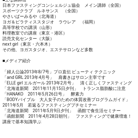
日本ファスティングコンシェルジュ協会 メイン講師（全国）
スポーツクラブ ルネサンス （全国）
やさいばーみるや（北海道）
ヨガ＆ピラティススタジオ ラウレア （福岡）
高等学校での講演（山形）
料理教室での講座（東京・港区）
読売文化センター（大阪）
next girl（東京・六本木）
その他、ヨガスタジオ、エステサロンなど多数
■メディア紹介
「婦人公論2013年8/7号」プロ直伝 ビューティ テクニック
「and GIRL 2013年4月号」 肩書きはサロン主宰です
「ELLE girl エルガール 2013年2月号」 清く正しくファスティング
「北海道新聞 2011年11月15日夕刊」 トランス脂肪酸に注意
「HANAKO 2011年5月26日号」 酵素力
「BODYバイブル 大人女子のための体質改善プログラムガイド」
2011年5月 若返るファスティングプチセミナー
「北海道新聞 2011年5月9日夕刊」 函館で食生活セミナー
「函館新聞 2011年4月28日朝刊」 ファスティングで健康増進！
講座で基本知識学ぶ