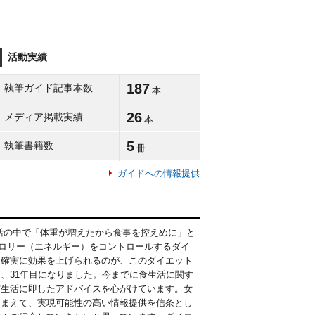
活動実績
187
執筆ガイド記事本数
本
26
メディア掲載実績
本
5
執筆書籍数
冊
ガイドへの情報提供
活の中で「体重が増えたから食事を控えめに」と
カロリー（エネルギー）をコントロールするダイ
も確実に効果を上げられるのが、このダイエット
、31年目になりました。今までに食生活に関す
実生活に即したアドバイスを心がけています。女
踏まえて、実現可能性の高い情報提供を信条とし