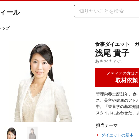
ィール
トップ
食事ダイエット
浅尾 貴子
あさお たかこ
メディアの方はこ
取材依頼
管理栄養士歴31年。食
ス、美容や健康のアド
中。「栄養学の基本知
スタイルにあわせた、
担当テーマ
ダイエットの基本