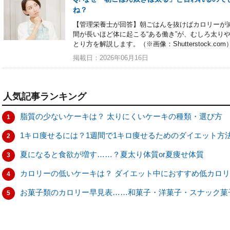
ね？
【管理栄養士が回答】朝ごはんを抜けばカロリーが
間が長いほど体に起こる“ある働き”が、むしろ太り
とり方を解説します。（※画像：Shutterstock.com
掲載日：2026年06月16日
人気記事ランキング
脂質の少ないケーキは？ 太りにくいケーキの種類・選び方
1
1キロ痩せるには？1週間で1キロ痩せるためのダイエット方
2
夏になると食欲が増す……？夏太り体質or夏痩せ体質
3
カロリーの低いケーキは？ ダイエット中におすすめ低カロ
4
お菓子類のカロリー早見表……和菓子・洋菓子・スナック菓
5