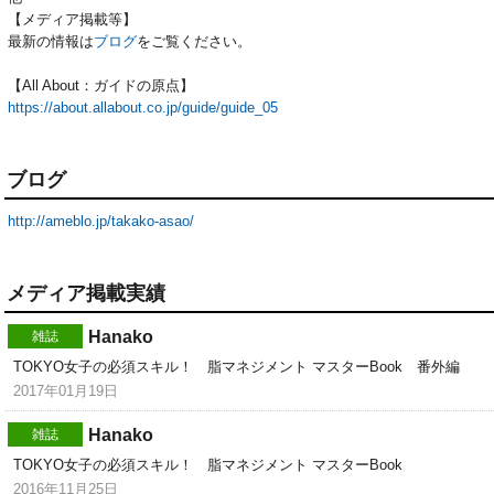
【メディア掲載等】
最新の情報は
ブログ
をご覧ください。
【All About：ガイドの原点】
https://about.allabout.co.jp/guide/guide_05
ブログ
http://ameblo.jp/takako-asao/
メディア掲載実績
Hanako
雑誌
TOKYO女子の必須スキル！ 脂マネジメント マスターBook 番外編
2017年01月19日
Hanako
雑誌
TOKYO女子の必須スキル！ 脂マネジメント マスターBook
2016年11月25日