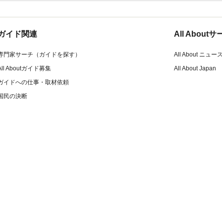
ガイド関連
All Abou
専門家サーチ（ガイドを探す）
All About ニュー
All Aboutガイド募集
All About Japan
ガイドへの仕事・取材依頼
国民の決断