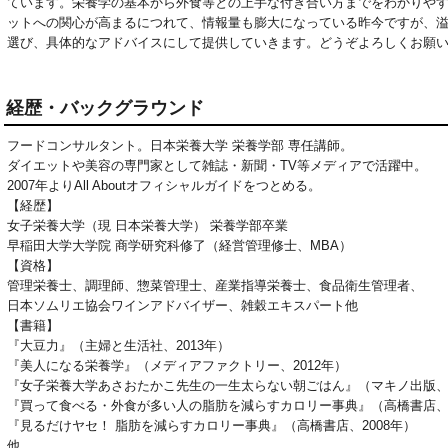
ています。栄養学の基本から外食等との上手な付き合い方までをわかりや
ットへの関心が高まるにつれて、情報量も膨大になっている昨今ですが、
選び、具体的なアドバイスにして提供していきます。どうぞよろしくお願
経歴・バックグラウンド
フードコンサルタント。日本栄養大学 栄養学部 専任講師。
ダイエットや美容の専門家として雑誌・新聞・TV等メディアで活躍中。
2007年よりAll Aboutオフィシャルガイドをつとめる。
【経歴】
女子栄養大学（現 日本栄養大学） 栄養学部卒業
早稲田大学大学院 商学研究科修了（経営管理修士、MBA）
【資格】
管理栄養士、調理師、惣菜管理士、産業指導栄養士、食品衛生管理者、
日本ソムリエ協会ワインアドバイザー、雑穀エキスパート他
【書籍】
『大豆力』（主婦と生活社、2013年）
『美人になる栄養学』（メディアファクトリー、2012年）
『女子栄養大学あさおたかこ先生の一生太らない朝ごはん』（マキノ出版、2
『買って食べる・外食が多い人の脂肪を減らすカロリー事典』（高橋書店、2
『見るだけヤセ！ 脂肪を減らすカロリー事典』（高橋書店、2008年）
他