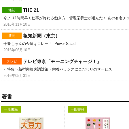
THE 21
雑誌
今より1時間早く仕事が終わる働き方 管理栄養士が選んだ！ あの有名チ
2016年11月10日
報知新聞（東京）
新聞
千春ちゃんの今週はコレッ!! Power Salad
2016年06月10日
テレビ東京「モーニングチャージ！」
テレビ
＜特集＞新型栄養失調対策・栄養バランスにこだわりのサービス
2016年05月31日
著書
一般書籍
一般書籍