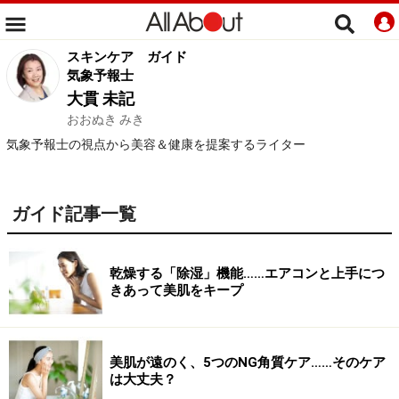
スキンケア
ガイド
気象予報士
大貫 未記
おおぬき みき
気象予報士の視点から美容＆健康を提案するライター
ガイド記事一覧
乾燥する「除湿」機能……エアコンと上手につ
きあって美肌をキープ
美肌が遠のく、5つのNG角質ケア……そのケア
は大丈夫？