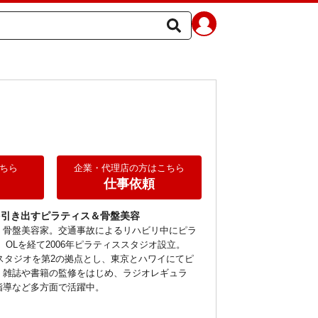
ド
ちら
企業・代理店の方はこちら
仕事依頼
を引き出すピラティス＆骨盤美容
、骨盤美容家。交通事故によるリハビリ中にピラ
、OLを経て2006年ピラティススタジオ設立。
携スタジオを第2の拠点とし、東京とハワイにてピ
。雑誌や書籍の監修をはじめ、ラジオレギュラ
指導など多方面で活躍中。