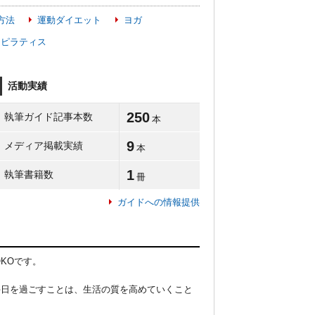
方法
運動ダイエット
ヨガ
ピラティス
活動実績
250
執筆ガイド記事本数
本
9
メディア掲載実績
本
1
執筆書籍数
冊
ガイドへの情報提供
Oです。

毎日を過ごすことは、生活の質を高めていくこと