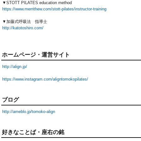
▼STOTT PILATES education method
https://www.merrithew.com/stott-pilates/instructor-training
▼加藤式呼吸法 指導士
http://katotoshiro.com/
ホームページ・運営サイト
http://align.jp/
https://www.instagram.com/aligntomokopilates/
ブログ
http://ameblo.jp/tomoko-align
好きなことば・座右の銘