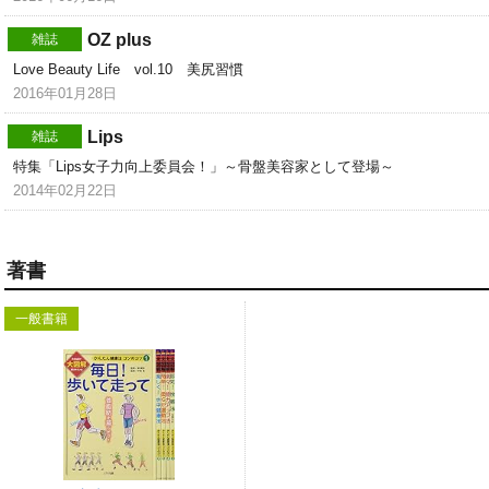
OZ plus
雑誌
Love Beauty Life vol.10 美尻習慣
2016年01月28日
Lips
雑誌
特集「Lips女子力向上委員会！」～骨盤美容家として登場～
2014年02月22日
著書
一般書籍