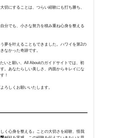
を大切にすることは、つらい経験にも打ち勝ち、
い自分でも、小さな努力を積み重ね心身を整える


う夢を叶えることもできました。ハワイを第2の
きなかった奇跡です。

と願い、All Aboutのガイドサイトでは、初
ます。あなたらしい美しさ、内面からキレイにな
す！

ぞよろしくお願いいたします。
らしく心身を整える』ことの大切さを経験、怪我
の繋がり
を実感。この経験を伝えていきたいと思