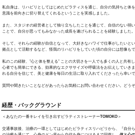
私自身は、リハビリとしてはじめたピラティスを通じ、自分の気持ちと体
意識を前向きに切り替えてくれるということを実感しました。

また、スタジオの経営者として独り立ちしたことを通じて、自信のない弱
ことで、自分が思ってもみなかった成長を遂げられることを経験しました。
そして、それらの経験が自信となって、大好きなハワイで仕事がしたいとい
拠点として活動するなど、怪我のリハビリをしていた頃の自分には想像もで
私のこの経験、”心と体を整える” ことの大切さを一人でも多くの人と共有したい
心者でも簡単にできる、効果的なエクササイズや呼吸法をお伝えしていき
れる自分を信じて、美と健康を毎日の生活に取り入れてくださったら幸いで
質問や聞きたいことなどがあったらお気軽にお問い合わせください。どう
経歴・バックグラウンド
＜あなたの一番キレイを引き出すピラティストレーナー
TOMOKO
＞
交通事故後、治療の一環としてはじめたピラティスリハビリから、『自分
の治癒を通じて、心身のドン底から自信を身につけるまで回復し、
体と心