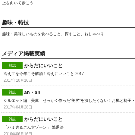
上を向いて歩こう
趣味・特技
メディア掲載実績
からだにいいこと
雑誌
冷え症を今年こそ解消！冷えにいいこと 2017
2017年10月16日
an・an
雑誌
シルエット編 美尻 せっかく作った“美尻”を潰したくない！お尻と椅子
2017年04月28日
からだにいいこと
雑誌
「ハミ肉＆ごん太ゾーン」 撃退法
2016年06月16日