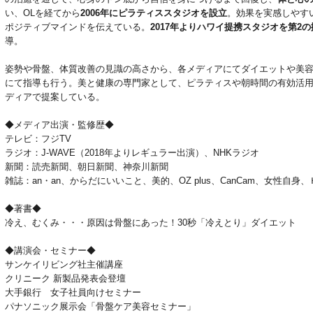
い、OLを経てから
2006年にピラティススタジオを設立
。効果を実感しやす
ポジティブマインドを伝えている。
2017年よりハワイ提携スタジオを第2の
導。
姿勢や骨盤、体質改善の見識の高さから、各メディアにてダイエットや美容
にて指導も行う。美と健康の専門家として、ピラティスや朝時間の有効活
ディアで提案している。
◆メディア出演・監修歴◆
テレビ：フジTV
ラジオ：J-WAVE（2018年よりレギュラー出演）、NHKラジオ
新聞：読売新聞、朝日新聞、神奈川新聞
雑誌：an・an、からだにいいこと、美的、OZ plus、CanCam、女
◆著書◆
冷え、むくみ・・・原因は骨盤にあった！30秒「冷えとり」ダイエット
◆講演会・セミナー◆
サンケイリビング社主催講座
クリニーク 新製品発表会登壇
大手銀行 女子社員向けセミナー
パナソニック展示会「骨盤ケア美容セミナー」