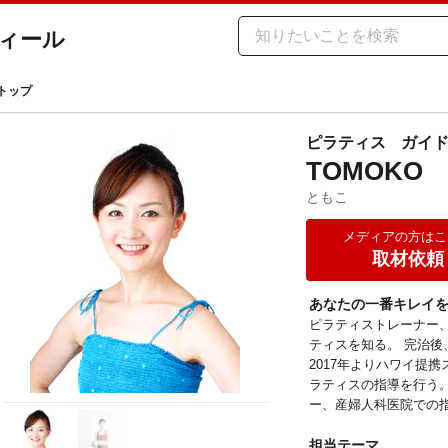
ィール
 トップ
ピラティス
ガイ
TOMOKO
ともこ
メディアの方はこ
取材依頼
あなたの一番キレイ
ピラティストレーナー
ティスを知る。 完治後
2017年よりハワイ提
ラティスの指導を行う
ー、産婦人科医院での
担当テーマ