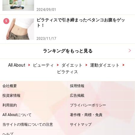
2024/09/01
ピラティスで引き締まったペタンコお腹をゲッ
5
ト！
2023/11/17
ランキングをもっと見る
>
>
>
>
All About
ビューティ
ダイエット
運動ダイエット
ピラティス
会社概要
採用情報
投資家情報
広告掲載
利用規約
プライバシーポリシー
All Aboutについて
著作権・商標・免責
当サイトの情報についての注意
サイトマップ
ヘルプ