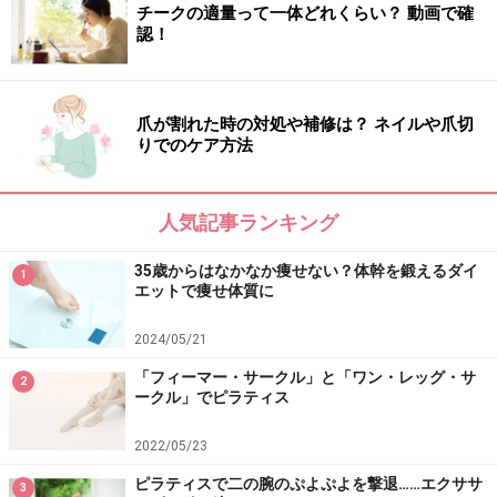
チークの適量って一体どれくらい？ 動画で確
認！
フルバージョンのエクササイズに入っていきましょう！
爪が割れた時の対処や補修は？ ネイルや爪切
りでのケア方法
人気記事ランキング
35歳からはなかなか痩せない？体幹を鍛えるダイ
1
エットで痩せ体質に
2024/05/21
「フィーマー・サークル」と「ワン・レッグ・サ
2
ークル」でピラティス
2022/05/23
シーテッド・トライセプス
ピラティスで二の腕のぷよぷよを撃退……エクササ
3