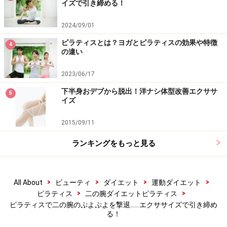
イズで引き締める！
2024/09/01
1.イスの前に立ち、指先がお尻の方に向くように手の平
ピラティスとは？ヨガとピラティスの効果や特徴
4
の違い
の付け根をイスの座面に置き、ヒザを曲げて背中が垂直
になるようにセットします。
2023/06/17
下半身おデブから脱出！洋ナシ体型改善エクササ
5
イズ
2015/09/11
ランキングをもっと見る
2.前ページと同じようにヒジを後ろに引くように曲げて
いきます。先ほどよりも腕にかかる負荷が大きくなるの
>
>
>
>
All About
ビューティ
ダイエット
運動ダイエット
で、たくさん曲げるよりはしっかりとコントロールでき
>
>
ピラティス
二の腕ダイエットピラティス
る範囲で行いましょう。
ピラティスで二の腕のぷよぷよを撃退……エクササイズで引き締め
る！