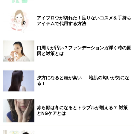
シーテッド・トライセプス（やさしい編）
アイブロウが切れた！足りないコスメを手持ち
アイテムで代用する方法
1.脚を前に伸ばして背を高く座り、背筋を伸ばしたまま
中指をお尻の方に向けて後ろに手を付きます。
口周りが汚い？ファンデーションガ浮く時の原
因と対策とは
夕方になると頭が臭い……地肌の匂いが気にな
2.背中を真っ直ぐに保ったまま、ヒジを後ろに引くよう
る！
に曲げていきます。肩やヒジ、手首に無理のない範囲で
ヒジの曲げ伸ばしを行いましょう。
赤ら顔は冬になるとトラブルが増える？ 対策
とNGケアとは
先ほどの図の上腕三頭筋が、ヒジを曲げる際に引き伸ば
され、ヒジを伸ばす際にはしっかり縮められていくのを
感じられればステップアップのチャンスです！