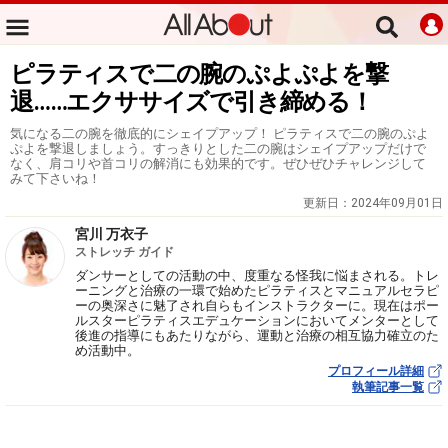
ピラティスで二の腕のぷよぷよを撃
退……エクササイズで引き締める！
気になる二の腕を徹底的にシェイプアップ！ ピラティスで二の腕のぷよ
ぷよを撃退しましょう。すっきりとした二の腕はシェイプアップだけで
なく、肩コリや首コリの解消にも効果的です。ぜひぜひチャレンジして
みて下さいね！
更新日：
2024年09月01日
宮川 万衣子
ストレッチ ガイド
ダンサーとしての活動の中、度重なる怪我に悩まされる。トレ
ーニングと治療の一環で始めたピラティスとマニュアルセラピ
ーの奥深さに魅了され自らもインストラクターに。現在はポー
ルスターピラティスエデュケーションにおいてメンターとして
後進の指導にもあたりながら、運動と治療の相互協力確立のた
め活動中。
プロフィール詳細
執筆記事一覧