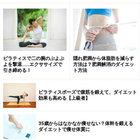
に、裏側の二の腕周辺にはタップリつまめるお肉が……。
つまり、
圧倒的に表側の筋肉に比べて裏側である「二の
腕周辺」の筋肉を使う動作が不十分だということ。
日常生活では足りない、この筋肉をしっかり使う動作を
補ってあげればいいのです！
ピラティスで二の腕のぷよぷ
隠れ肥満から体脂肪を減らす
では、この二の腕を使う動きにはどんなものがあるの
よを撃退……エクササイズで
方法は？肥満解消のダイエッ
引き締める！
ト方法
か、簡単に見て行きましょう。
ピラティスポーズで腹筋を鍛えて、ダイエット
メインメンバーのご紹介
効果も高める【上級者】
腕には様々な筋肉がありますが、分かりやすいようにこ
こではメインのメンバーのみをご紹介していきましょ
35歳からはなかなか痩せない？体幹を鍛える
う。
ダイエットで痩せ体質に