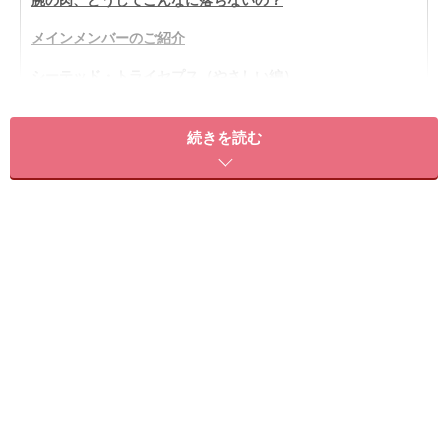
メインメンバーのご紹介
シーテッド・トライセプス（やさしい編）
シーテッド・トライセプス
続きを読む
腕の肉、どうしてこんなに落ちないの？
腕のお肉（特に二の腕）はどうしてこんなにも簡単につ
いてしまうのでしょう？
重力？年齢？いいえ。それだけ
ではありません。