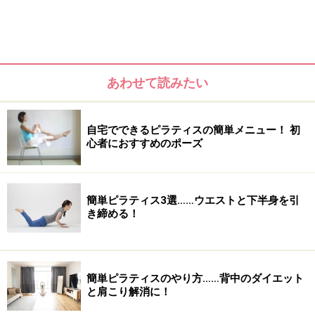
あわせて読みたい
自宅でできるピラティスの簡単メニュー！ 初
心者におすすめのポーズ
摂取する栄養に対して使う筋肉の消費エネルギー
が足り
ない
と、お肉が付いていくのはご存知ですね？全身はも
ちろんですが、これは部分的な筋肉にも当てはまりま
簡単ピラティス3選……ウエストと下半身を引
き締める！
す。
二の腕も然り。
簡単ピラティスのやり方……背中のダイエット
と肩こり解消に！
腕の表側をつまんでみても余分なお肉ってあまりないの