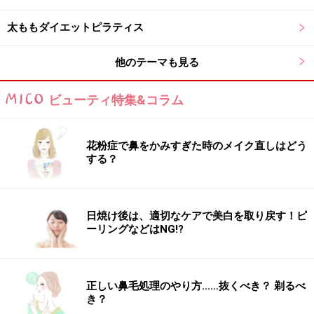
として有名なお肉に隠れて、あまり目立たない存在にな
ってしまっております。
太ももダイエットピラティス
他のテーマも見る
上腕二頭筋に比べて使われにくいのが、この「
上腕三頭
筋
」。この筋肉が活躍するのは、腕立て伏せや重いもの
ビューティ特集&コラム
を押しのける動作。
普通の女性の日常生活でこの筋肉を使う機会はとても稀
なのではないでしょうか。具体的には、図のように肘を
花粉症で鼻をかみすぎた時のメイク直しはどう
する？
固定したまま肘から先を伸ばす時や、さらに腕を後ろに
引く動作にも力を発揮します。
日焼け後は、適切なケアで美白を取り戻す！ピ
さあ！ この動きを頭に入れておけば準備は万端です。効
ーリングなどはNG!?
率的に動かすために、これらの位置をしっかり意識しな
がらピラティスエクササイズにチャレンジです！
正しい鼻毛処理のやり方……抜くべき？ 剃るべ
き？