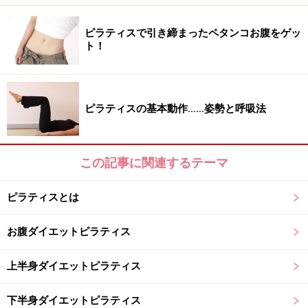
ピラティスで引き締まったペタンコお腹をゲッ
ト！
まずは表側の代表選手、「
上腕二頭筋
」です。「力こ
ぶ」で有名ですね。
ピラティスの基本動作……姿勢と呼吸法
うでをだらりと机の上に置いて、キーボードを打つ、お
料理をする、などの作業の際（肘を曲げる時）に使うの
がこの「上腕二頭筋」。主な働きは、図のようにヒジか
この記事に関連するテーマ
ら先を持ち上げること。比較的小さいとは言え、毎日必
ずと言っていい程行っている動きです。
ピラティスとは
お腹ダイエットピラティス
上半身ダイエットピラティス
そして裏側の代表選手、「
上腕三頭筋
」。こちらは不名
誉ではありますが、「二の腕」のプヨプヨ「
振りそで
」
下半身ダイエットピラティス