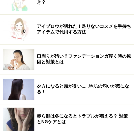
き？
アイブロウが切れた！足りないコスメを手持ち
アイテムで代用する方法
口周りが汚い？ファンデーションガ浮く時の原
因と対策とは
夕方になると頭が臭い……地肌の匂いが気にな
る！
赤ら顔は冬になるとトラブルが増える？ 対策
とNGケアとは