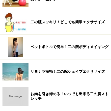
二の腕スッキリ！どこでも簡単エクササイズ
ペットボトルで簡単！二の腕ボディメイキング
サヨナラ振袖！二の腕シェイプエクササイズ
お肉を引き締める！いつでも出来る二の腕スト
レッチ