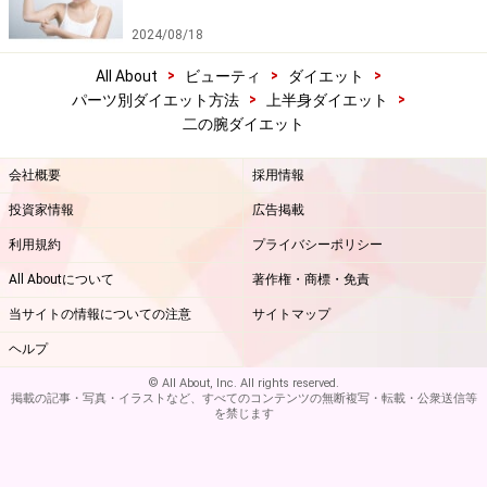
2024/08/18
>
>
>
All About
ビューティ
ダイエット
>
>
パーツ別ダイエット方法
上半身ダイエット
二の腕ダイエット
会社概要
採用情報
投資家情報
広告掲載
利用規約
プライバシーポリシー
All Aboutについて
著作権・商標・免責
当サイトの情報についての注意
サイトマップ
ヘルプ
© All About, Inc. All rights reserved.
掲載の記事・写真・イラストなど、すべてのコンテンツの無断複写・転載・公衆送信等
を禁じます