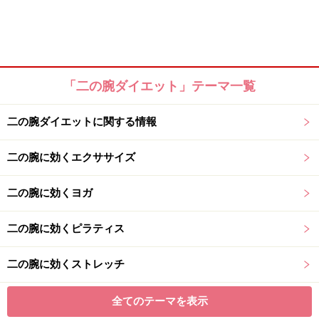
「二の腕ダイエット」テーマ一覧
二の腕ダイエットに関する情報
二の腕に効くエクササイズ
二の腕に効くヨガ
二の腕に効くピラティス
二の腕に効くストレッチ
全てのテーマを表示