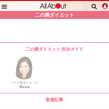
二の腕ダイエット
二の腕ダイエット 担当ガイド
パーツ別ダイエット
Ricca
新着記事