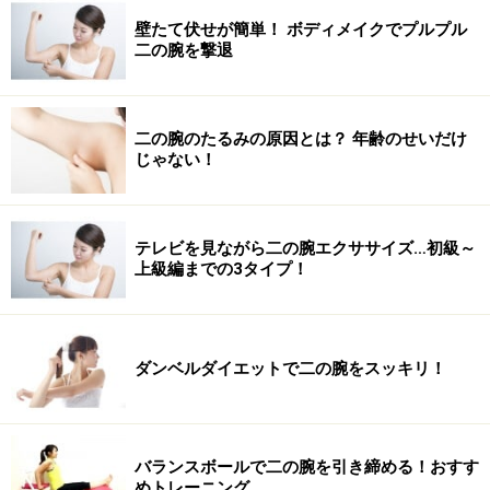
壁たて伏せが簡単！ ボディメイクでプルプル
二の腕を撃退
二の腕のたるみの原因とは？ 年齢のせいだけ
じゃない！
テレビを見ながら二の腕エクササイズ…初級～
上級編までの3タイプ！
ダンベルダイエットで二の腕をスッキリ！
バランスボールで二の腕を引き締める！おすす
めトレーニング