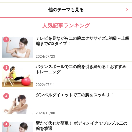
他のテーマも見る
人気記事ランキング
テレビを見ながら二の腕エクササイズ…初級～上級
1
編までの3タイプ！
2024/07/23
バランスボールで二の腕を引き締める！おすすめ
2
トレーニング
2022/07/11
ダンベルダイエットで二の腕をスッキリ！
3
2023/10/08
壁たて伏せが簡単！ ボディメイクでプルプル二の
4
腕を撃退